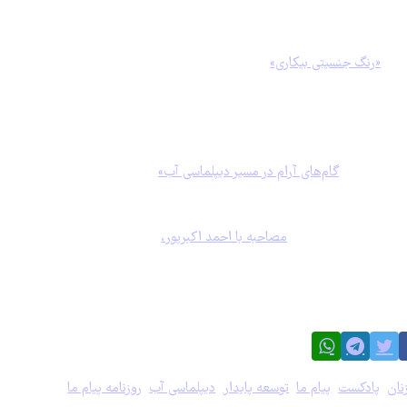
شاخص‌های توسعه از سال ۲۰۱۵ تاکنون است؛ آماری که نشان می‌دهد حوزه‌های حیاتی ه
وبه‌رو هستند و کشور نه در وضعیت موفقیت کامل و نه شکست مطلق قرار دارد.
زارش
«رنگ جنسیتی بیکاری»
به شکاف عمیق موجود میان اشتغال زنان و مردان می‌پرد
بری در بازار کار است. کارشناسان در این بخش، تبعیض‌های مزدی، قراردادهای کوتا
صادی زنان برمی‌شمارند.
ره به چالش‌های زیست‌محیطی و دیپلماسی آب اختصاص یافته است. درحالی‌که خبره
ده، گزارش «
گام‌های آرام در مسیر دیپلماسی آب»
تأکید می‌کند که با وجود تداوم
یم‌گیران قرار ندارد که این امر به مانعی برای پیشبرد اهداف زیست‌محیطی تبد
 علمی، این شماره از «پیام ما» به نقش فرش ایرانی به عنوان سفیر دیپلماسی فرهن
اخته می‌شود. همچنین،
مصاحبه با احمد اکبرپور،
نویسنده ادبیات کودک، با محور
انی تعلیق» به قلم سهراب آسا، بر ضرورت اصلاح ساختارها و چابک‌سازی نهادهای عل
داری و تعلل در تصمیم‌گیری، از فرصت‌های اصلاح ساختاری بهره ببرند.
نان
،
پادکست
،
پیام ما
،
توسعه پایدار
،
دیپلماسی آب
،
روزنامه پیام ما