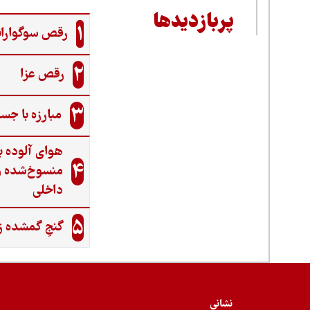
پربازدیدها
1
رقص سوگواران
2
رقص عزا
3
مبارزه با جس
هوای آلوده ب
4
منسوخ‌شده و
داخلی
5
گنجِ گمشده ز
نشانی