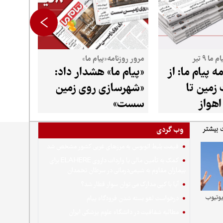
ا ۹ تیر
مرور روزنامه«پیام ما»
ه پیام ما: از
«پیام ما» هشدار داد:
مین تا
«شهرسازی روی زمین
اهواز
سست»
وب گردی
قیمت بلیط اتوبوس به مرزهای غربی کشور مشخص شد
کمک به تأمین مالی یا واردات داروی ELAHERE برای
بیماران مقاوم به شیمی‌درمانی در سرطان تخمدان
آیا با کپی مدارک می توان سوار قطار شد؟
یوتیوب
درخواست لغو بسته شدن فرودگاه پیام
مطالبه شفافیت در دانشگاه علوم پزشکی ایران