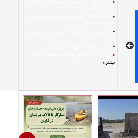
خطاهای پنهان در ترجمه مدرک تحصیلی که پرونده اپلای
را با تاخیر مواجه می‌کند
درخواست توقف پروژه بام‌لند برای حفاظت از درختان و
طبیعت شهر لاهیجان
بهترین پنل پیامکی ایران [4 تا از بهترین سامانه پیامکی
ایران]
آشنایی با خدمات متنوع اسنپ‌فود در رشت
بهترین مدل شومیز برای افراد چاق؛ 10 مدل ترند 1405
بیشتر