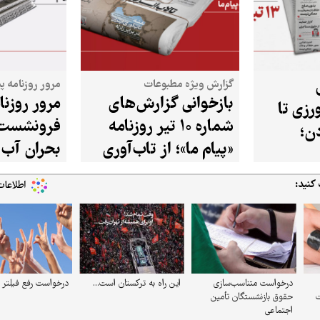
گزارش ویژه مطبوعات
مرور روزنامه پیام م
بازخوانی گزارش‌های
مرور روزنام
رزی تا
شماره ۱۰ تیر روزنامه
فرونشست ز
ن؛
«پیام ما»؛ از تاب‌آوری
بحران آب 
ب شماره
در برابر زلزله تا بحران
 کنید:
تالاب انزلی
درخواست متناسب‌سازی
این راه به ترکستان است...
درخواست رفع فیلتر 
ت
حقوق بازنشستگان تأمین
اجتماعی