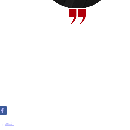
چالش‌های ساختاری ر
در حوزه بازار کار، گ
سارا شرفی‌پور
مردان، حاکی از نابرا
خبرنگار
بازدارنده فعالیت اقت
صفحات میانی این شما
فرار متهمان منتشر ش
اولویت‌های اصلی تصم
در بخش‌های فرهنگی و
برای پیوند تمدنی شن
یادداشت «پایان حکمر
دادن به بوروکراسی ا
به اشتراک بگذارید:
برچسب ها:
اشتغال ز