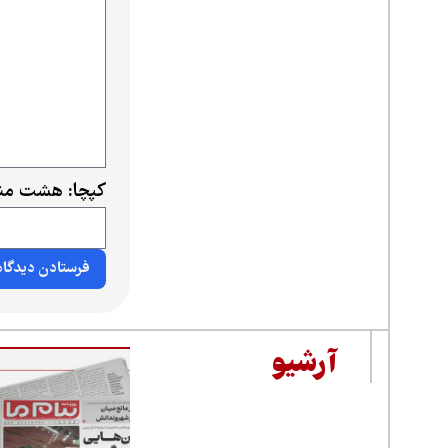
کپچا: هشت منه
آرشیو