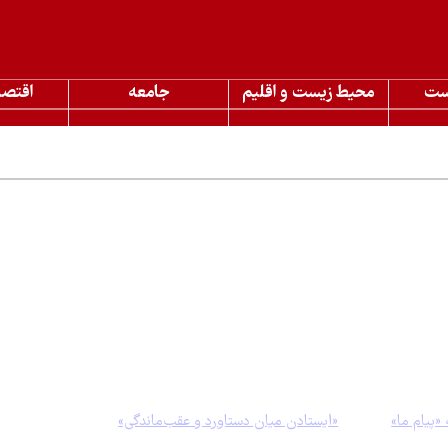
ست
محیط زیست و اقلیم
جامعه
اقتصا
مطالب مرتبط
م ما» از جایگاه ایران در توسعه پایدار؛ ک
ست
یافته است. این شماره ضمن تحلیل چالش‌های پیش‌روی توسعه ملی، به موض
یپلماسی آب، چالش‌های محیط‌زیستی و ضرورت چابک‌سازی نهادهای علمی کش
«پیام ما»
با عنوان
«ایستادن میان دستاورد و عقب‌ماندگی»
گزارش، ایران با کسب امتیاز ۶۸.۸ و ایستادن در رتبه 