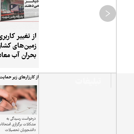
از تغییر کاربری
زمین‌های کشاو
بحران آب معاد
مهم‌ترین مطال
امروز «پیام ما»
از کارزارهای زیر حمایت
تبلیغات
درخواست رسیدگی به
مشکلات برگزاری امتحانا
دانشجویان تحصیلات