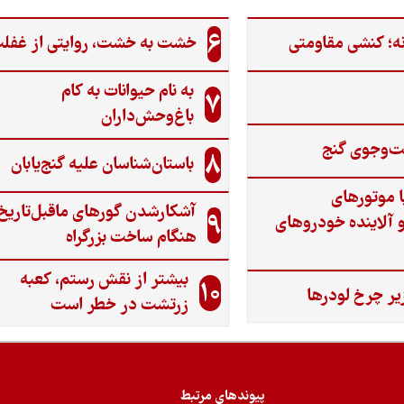
6
ه؛ کنشی مقاومتی
خشت به خشت، روایتی از غفل
به نام حیوانات به کام
7
باغ‌وحش‌داران
ت‌وجوی گنج‌
8
باستان‌شناسان علیه گنج‌یابان
ا موتورهای
آشکارشدن گورهای ماقبل‌تاریخ
9
 آلاینده خودروهای
هنگام ساخت بزرگراه
بیشتر از نقش رستم، کعبه
10
یر چرخ لودرها
زرتشت در خطر است
پیوندهای مرتبط