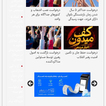
به مرزهای
غربی کشور
درخواست حداکثر ۵ سال
درخواست نصب انشعاب و
مشخص شد
شستگی بانوان
کنتورهای جداگانه برای هر
کمک به
جهت رسیدگی
واحد
تأمین مالی
یا واردات
داروی
ELAHERE
برای بیماران
مقاوم به
شیمی‌درمانی
جان و تأمین
درخواست بازگشت به اصول
در سرطان
لاب
رهبری توسط مسئولین
تخمدان
مذاکره‌کننده
آیا با کپی
مدارک می
توان سوار
قطار شد؟
درخواست
لغو بسته
شدن
فرودگاه پیام