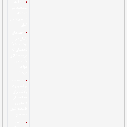
مطالبه
شفافیت در
دانشگاه
علوم پزشکی
ایران
خطاهای
پنهان در
ترجمه مدرک
تحصیلی که
پرونده اپلای
را با تاخیر
مواجه
می‌کند
درخواست
توقف پروژه
بام‌لند برای
حفاظت از
درختان و
طبیعت شهر
لاهیجان
بهترین