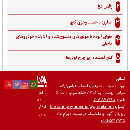
با جست‌وجوی گنج‌
وده با موتورهای منسوخ‌شده و آلاینده خودروهای
شده زیر چرخ لودرها
یعتی، ابتدای عباس‌آباد،
م، واحد ۵
رسانۀ
۰۲۱
توسعۀ
khabar.payamema@gma
پایدار
بک‌لینک در سایت «پیام ما»:
ایران