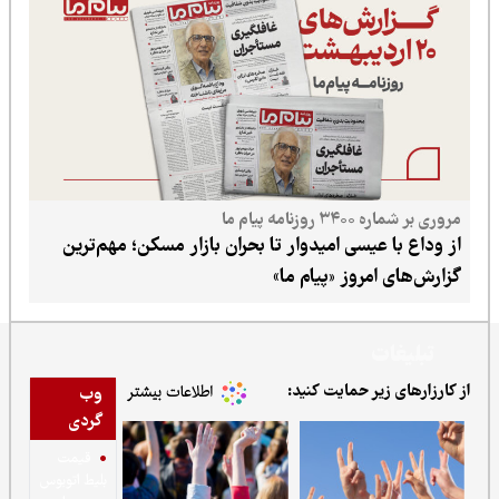
ه پیام ما
عیسی امیدوار تا بحران بازار مسکن؛ مهم‌ترین
مروز «پیام ما»
ت
یر حمایت کنید:
وب
گردی
قیمت
بلیط اتوبوس