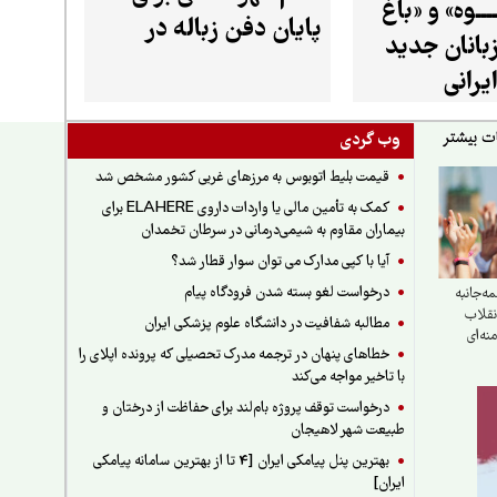
ـــوه» و «باغ
ما» دلایل انتشار این شایعه و
پایان دفن زباله در
تی این گونه را
بانان جدید
مازندران
یرانی
وب گردی
قیمت بلیط اتوبوس به مرزهای غربی کشور مشخص شد
کمک به تأمین مالی یا واردات داروی ELAHERE برای
بیماران مقاوم به شیمی‌درمانی در سرطان تخمدان
آیا با کپی مدارک می توان سوار قطار شد؟
درخواست لغو بسته شدن فرودگاه پیام
‌جانبه
انقلاب
مطالبه شفافیت در دانشگاه علوم پزشکی ایران
نه‌ای
خطاهای پنهان در ترجمه مدرک تحصیلی که پرونده اپلای را
با تاخیر مواجه می‌کند
درخواست توقف پروژه بام‌لند برای حفاظت از درختان و
طبیعت شهر لاهیجان
بهترین پنل پیامکی ایران [4 تا از بهترین سامانه پیامکی
ایران]