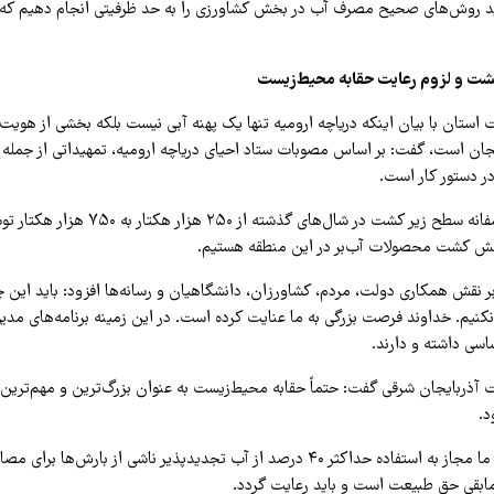
د روش‌های صحیح مصرف آب در بخش کشاورزی را به حد ظرفیتی انجام دهیم که ب
ت و لزوم رعایت حقابه محیط‌زیست
ستان با بیان اینکه دریاچه ارومیه تنها یک پهنه آبی نیست بلکه بخشی از هوی
جان است، گفت: بر اساس مصوبات ستاد احیای دریاچه ارومیه، تمهیداتی از جم
ر دستور کار است.
وی ادامه داد: متأسفانه سطح زیر کشت در شال‌های گ
ش کشت محصولات آب‌بر در این منطقه هستیم.
ر نقش همکاری دولت، مردم، کشاورزان، دانشگاهیان و رسانه‌ها افزود: باید این چرا
م. خداوند فرصت بزرگی به ما عنایت کرده است. در این زمینه برنامه‌های مدیریت
ی داشته و دارند.
ذربایجان شرقی گفت: حتماً حقابه محیط‌زیست به عنوان بزرگ‌ترین و مهم‌ترین ح
د.
وی خاطرنشان کرد: ما مجاز به استفاده حداکثر ۴۰ درصد از آب تجدیدپذیر ناشی از بارش‌ها
ابقی حق طبیعت است و باید رعایت گردد.