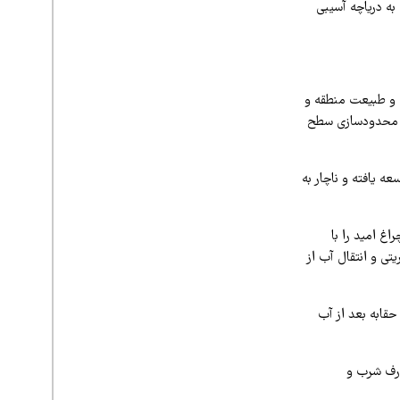
ه دریاچه آسیبی
ت و طبیعت منطقه و
له محدودسازی سطح
ذشته از ۲۵۰ هزار هکتار به ۷۵۰ هزار هکتار توسعه یافته و ناچار به
غ امید را با
ی و انتقال آب از
قابه بعد از آب
 برای مصارف شرب و