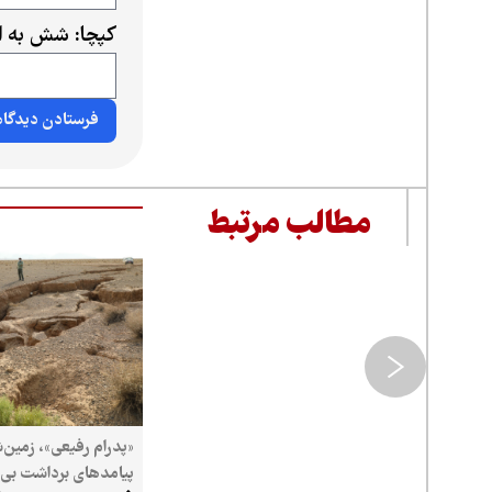
کپچا: شش به ا
مطالب مرتبط
«پدرام رفیعی»، زمین‌
پیامدهای برداشت بی‌