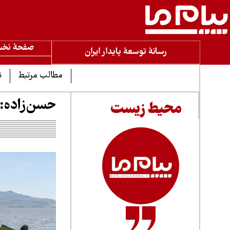
صفحۀ نخ
رسانۀ توسعۀ پایدار ایران
مطالب مرتبط
ن
حسن‌زاده: 
محیط زیست