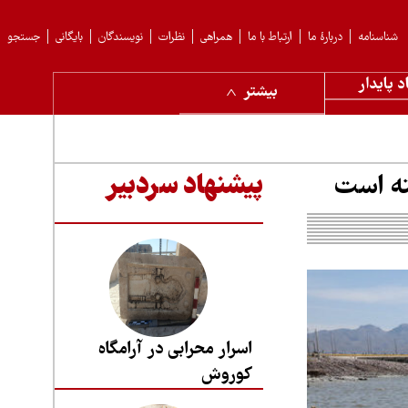
شناسنامه
دربارهٔ ما
ارتباط با ما
همراهی
نظرات
نویسندگان
بایگانی
جستجو
د پایدار
بیشتر
ته است
پیشنهاد سردبیر
اسرار محرابی در آرامگاه
کوروش