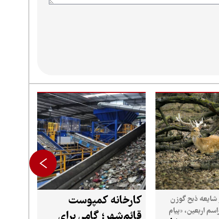
کارخانه کمپوست
شایعه ذبح گوزن
راسم اربعین، «پیام
قائم‌شهر؛ گامی برای