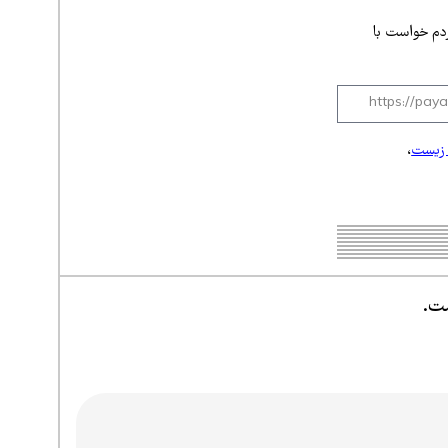
ردم خواست با
زیست
،
ست.