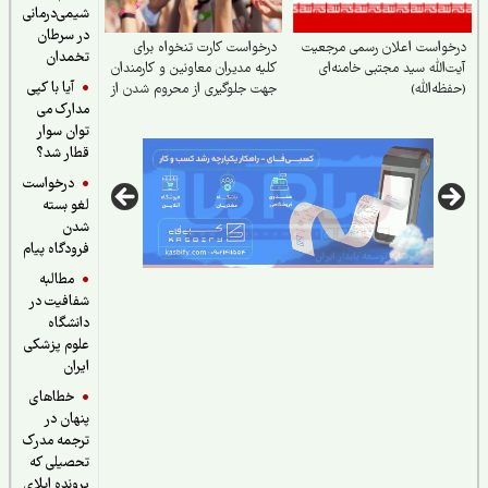
شیمی‌درمانی
در سرطان
خواست اعلان رسمی مرجعیت
درخواست کارت تنخواه برای
تخمدان
‌الله سید مجتبی خامنه‌ای
کلیه مدیران معاونین و کارمندان
آیا با کپی
ظه‌الله)
جهت جلوگیری از محروم شدن از
مدارک می
یارانه
توان سوار
قطار شد؟
درخواست
لغو بسته
شدن
فرودگاه پیام
مطالبه
شفافیت در
دانشگاه
علوم پزشکی
ایران
خطاهای
پنهان در
ترجمه مدرک
تحصیلی که
پرونده اپلای