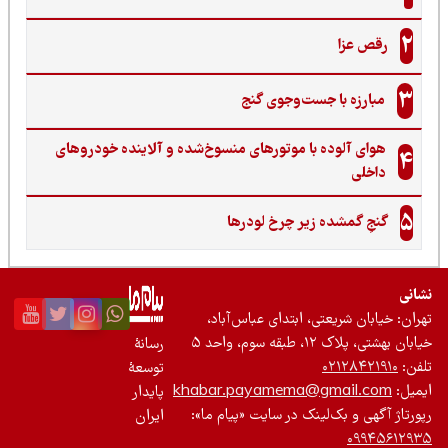
2
رقص عزا
3
مبارزه با جست‌وجوی گنج‌
هوای آلوده با موتورهای منسوخ‌شده و آلاینده خودروهای
4
داخلی
5
گنجِ گمشده زیر چرخ لودرها
نی
ان: خیابان شریعتی، ابتدای عباس‌آباد،
 بهشتی، پلاک ۱۲، طبقه سوم، واحد ۵
رسانۀ
ن:
۰۲۱۲۸۴۲۱۹۱۰
توسعۀ
یل:
khabar.payamema@gmail.com
پایدار
رتاژ آگهی و بک‌لینک در سایت «پیام ما»:
ایران
۰۹۹۴۵۶۱۲