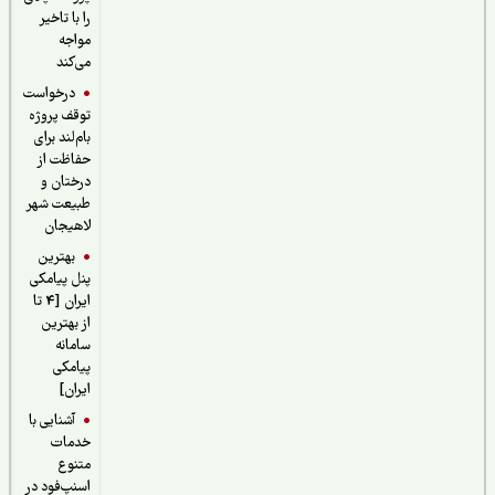
را با تاخیر
مواجه
می‌کند
درخواست
توقف پروژه
بام‌لند برای
حفاظت از
درختان و
طبیعت شهر
لاهیجان
بهترین
پنل پیامکی
ایران [4 تا
از بهترین
سامانه
پیامکی
ایران]
آشنایی با
خدمات
متنوع
اسنپ‌فود در