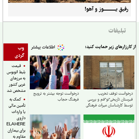
رفیقِ یـــــــــــــوز و آهو!
تبلیغات
ارزارهای زیر حمایت کنید:
وب
گردی
قیمت
بلیط اتوبوس
به مرزهای
غربی کشور
مشخص شد
خواست توقف تخریب
درخواست توجه بیشتر به ترویج
کمک به
ستان تاریخی"نو"قم و بررسی
فرهنگ حجاب
ط کارشناسان میراث فرهنگی
تأمین مالی
یا واردات
داروی
ELAHERE
برای بیماران
مقاوم به