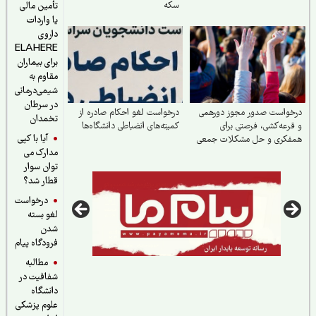
سکه
تأمین مالی
یا واردات
داروی
ELAHERE
برای بیماران
مقاوم به
شیمی‌درمانی
در سرطان
خواست صدور مجوز دورهمی
درخواست لغو احکام صادره از
تخمدان
رعه‌کشی، فرصتی برای
کمیته‌های انضباطی دانشگاه‌ها
آیا با کپی
فکری و حل مشکلات جمعی
مدارک می
توان سوار
قطار شد؟
درخواست
لغو بسته
شدن
فرودگاه پیام
مطالبه
شفافیت در
دانشگاه
علوم پزشکی