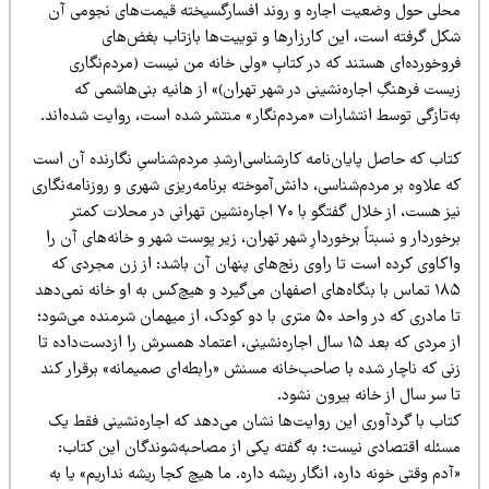
حلی حول وضعیت اجاره و روند افسارگسیخته قیمت‌های نجومی آن
کل گرفته است، این کارزارها و توییت‌ها بازتاب بغض‌های
روخورده‌ای هستند که در کتابِ «ولی خانه من نیست (مردم‌نگاری
ست فرهنگِ اجاره‌نشینی در شهر تهران)» از هانیه بنی‌هاشمی که
ه‌تازگی توسط انتشارات «مردم‌نگار» منتشر شده است، روایت شده‌اند.
تاب که حاصل پایان‌نامه کارشناسی‌ارشدِ مردم‌شناسیِ نگارنده آن است
 علاوه بر مردم‌شناسی، دانش‌آموخته برنامه‌ریزی شهری و روزنامه‌نگاری
نیز هست، از خلال گفتگو با ۷۰ اجاره‌نشین تهرانی در محلات کمتر
خوردار و نسبتاً برخوردارِ شهر تهران، زیر پوست شهر و خانه‌های آن را
اکاوی کرده است تا راوی رنج‌های پنهان آن باشد: از زن مجردی که
۱۸۵ تماس با بنگاه‌های اصفهان می‌گیرد و هیچ‌کس به او خانه نمی‌دهد
تا مادری که در واحد ۵۰ متری با دو کودک، از میهمان شرمنده می‌شود؛
از مردی که بعد ۱۵ سال اجاره‌نشینی، اعتماد همسرش را ازدست‌داده تا
نی که ناچار شده با صاحب‌خانه مسنش «رابطه‌ای صمیمانه» برقرار کند
 سر سال از خانه بیرون نشود.
تاب با گردآوری این روایت‌ها نشان می‌دهد که اجاره‌نشینی فقط یک
سئله اقتصادی نیست؛ به گفته یکی از مصاحبه‌شوندگان این کتاب:
دم وقتی خونه داره، انگار ریشه داره. ما هیچ کجا ریشه نداریم» یا به