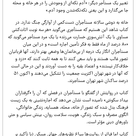
عبیر یک مستأجر دیگر: «آدم تکه‌ای از وجودش را در هر خانه و محله
ا می‌گذارد و این یعنی تکه‌تکه‌شدن وجود آدم.»
انه به دوشی سالانه مستأجران دست‌کمی از آوارگی جنگ ندارد. در
تاب شاهد این هستیم که مستأجری می‌گوید «هر سه نوبت اثاث‌کشی
ساوی با یک آتش‌سوزی خسارت می‌زند» یا یک مرد مستأجر می‌گوید که
«۸۰ درصد از ماه فقط به فکر تأمین اجاره است» و در این میان
تأجران انگار یک درجه از بی‌خانمان‌ها وضعی بهتر دارند، آنها قربانیان
صور غالب هستند و باید سعی کنند تا به همه ثابت کنند که «دزد و
اف‌کار نیستند» و اعتماد بقیه را به دست آوردند و این در حالی است
که آنها در شهر تهران اکثریت جمعیت را تشکیل می‌دهند و اکنون ۵۱
رصد ساکنان شهر تهران مستأجرند.
تاب در روایتش از گفتگو با مستأجران در فصلی که آن را «گرفتاران
یداد سکونتی» نامیده است نشان می‌دهد که اجاره‌نشینی به یک زیست
رهنگ بدل شده که تصور از خانه، محله، همسایه، زندگی خانوادگی،
لگوی مصرف و سبک زندگی، هویت، سلامت روان، بینش سیاسی و حتی
اورهای دینی مؤثر است.
اب اما فراتر از روایت‌ها سراغ نظریه‌های جهانی مسکن (با تأکید بر