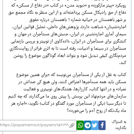
ویکرد «پیتر مارکوزه» و «دیوید مدن» در کتاب «در دفاع از مسکن» که
فاع از حق رادیکال مسکن پرداخته‌اند و از این منظر به نگاه مجمع حق
بر شهر باهمستان در «بیانیه شماره ۱ باهمستان درباره حقوق
جاره‌نشینان» شباهت دارد)، پژوهش‌های داخلی، تحلیل قوانین ایران،
یمای آماری اجاره‌نشینی در ایران، جنبش‌های مستأجران در جهان و
شگری برای مستأجران در ایران، داده‌کاوی از توییتر و بررسی بازنمایی
تأجران در سینما و ادبیات، رفته است تا به اثری فراتر از روایت‌نگاریِ
ردم‌نگاری کیفی تبدیل شود و بتواند ابعاد گوناگون موضوع را روشن
ند.
تاب به نقل از یکی از مستأجران می‌نویسد که «برای همین موضوع
سکن باید همه مستأجرها اعتراض کنند، ولی هیچ کی صداش در
یاد» و در انتها کتاب، کارزارها، هشتگ‌های توییتری و فعالیت
ازمان‌های مردم‌نهاد این پرسش را پیش روی ما می‌گذارند که چه کنیم
 دیگر سینا (یکی از مستأجران مورد گفتگو در کتاب) نگوید: «اجاره هر
ه یک‌تکه از روح آدم را می‌خورد»؟
 اشتراک
ذارید: