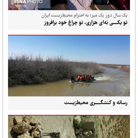
یک سال دور یک میز؛ به احترام محیط‌زیست ایران
تو یکـــــی نِه‌ای هزاری، تو چراغِ خود برافروز
رسانه و کنشگــــــری محیط‌زیست