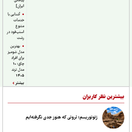
پیامکی
ایران]
آشنایی با
خدمات
متنوع
اسنپ‌فود در
رشت
بهترین
مدل شومیز
برای افراد
چاق؛ 10
مدل ترند
1405
بیشتر
یشترین نظر کاربران
ژئوتوریسم؛ ثروتی که هنوز جدی نگرفته‌ایم