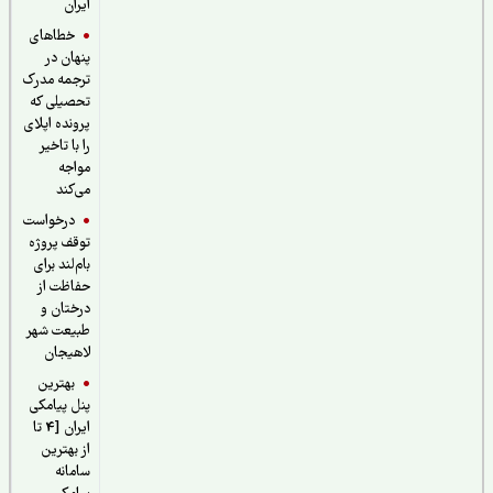
ایران
خطاهای
پنهان در
ترجمه مدرک
تحصیلی که
پرونده اپلای
را با تاخیر
مواجه
می‌کند
درخواست
توقف پروژه
بام‌لند برای
حفاظت از
درختان و
طبیعت شهر
لاهیجان
بهترین
پنل پیامکی
ایران [4 تا
از بهترین
سامانه