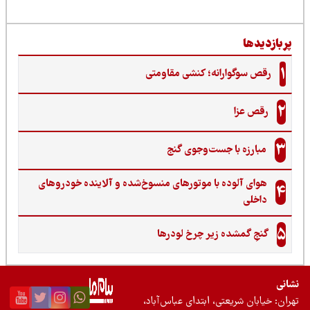
ربازدیدها
1
رقص سوگوارانه؛ کنشی مقاومتی
2
رقص عزا
3
مبارزه با جست‌وجوی گنج‌
هوای آلوده با موتورهای منسوخ‌شده و آلاینده خودروهای
4
داخلی
5
گنجِ گمشده زیر چرخ لودرها
نی
ان: خیابان شریعتی، ابتدای عباس‌آباد،