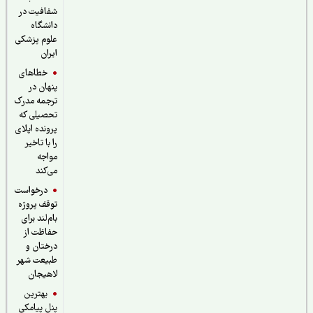
شفافیت در
دانشگاه
علوم پزشکی
ایران
خطاهای
پنهان در
ترجمه مدرک
تحصیلی که
پرونده اپلای
را با تاخیر
مواجه
می‌کند
درخواست
توقف پروژه
بام‌لند برای
حفاظت از
درختان و
طبیعت شهر
لاهیجان
بهترین
پنل پیامکی