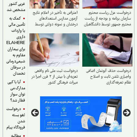
غربی کشور
مشخص شد
خواست عزل ریاست محترم
اعتراض به تأخیر در اعلام نتایج
کمک به
مان برنامه و بودجه از ریاست
آزمون مدارس استعدادهای
رم جمهور توسط دانشگاهیان
درخشان و نمونه دولتی توسط
تأمین مالی
سازمان سنجش
یا واردات
داروی
ELAHERE
برای بیماران
مقاوم به
شیمی‌درمانی
در سرطان
واست حذف آبونمان اضافی
درخواست ثبت ملی نام واقعی
تخمدان
باری تلفن ثابت و اصلاح
تعزیه‌ای با بیش از ۲ قرن اجرا در
آیا با کپی
م تعرفه‌گذاری
میراث فرهنگی کشور
مدارک می
توان سوار
قطار شد؟
درخواست
لغو بسته
شدن
فرودگاه پیام
مطالبه