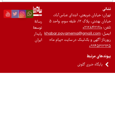
نی
ان: خیابان شریعتی، ابتدای عباس‌آباد،
 بهشتی، پلاک ۱۲، طبقه سوم، واحد ۵
رسانۀ
ن:
۰۲۱۲۸۴۲۱۹۱۰
توسعۀ
یل:
khabar.payamema@gmail.com
پایدار
رتاژ آگهی و بک‌لینک در سایت «پیام ما»:
ایران
۰۹۹۴۵۶۱۲
ندهای مرتبط
پایگاه خبری گلونی