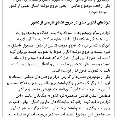
کی از ابعاد موضوع نفایس – یعنی خروج موقت اشیای نفیس از کشور
 مرتفع شود.»
یرادهای قانونی جدی در خروج اشیای تاریخی از کشور
زارش مرکز پژوهش‌ها با استناد به لایحه اهداف و وظایف وزارت
میراث‌فرهنگی به نکته قابل تأملی اشاره می‌کند. بند ۴۱ این لایحه
ین‌گونه تفسیر کرده که خروج موقت نفایس از کشور، مشمول «انتقال به
یر» نیست و خروج موقت آثار را منوط به تصویب هیئت وزیران کرده
است. اما هنوز قانون اجرای اصل ۸۳ که همه ابعاد موضوع ازجمله
عریف و معیارهای تشخیص نفایس ملی و انتقال به غیر را تبیین کرده
اشد به تصویب قانون‌گذار نرسیده است.
کی از مهم‌ترین بخش‌های گزارش مرکز پژوهش‌های مجلس، استناد به
آیین‌نامه چگونگی تنظیم توافق‌نامه‌های بین‌المللی مصوب ۱۳۷۱ است. بر
اساس بند «ز» ماده ۶ این آیین‌نامه: «توافق‌های حقوقی و نزاکتی،
تضمن انتقال نفایس منحصربه‌فرد کشور به بیگانگان نباشد.» این
ارش تأکید کرده ازآنجاکه نمایشگاه‌های خارجی اشیای ایرانی اغلب در
ارچوب توافق یا تفاهم‌نامه‌های همکاری مشترک برگزار می‌شوند، این
ند مشمول این موضوع است؛ اما: «به نظر می‌رسد، اقدام به تنظیم بند