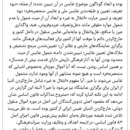
ده و ابعاد گوناگون موضوع نفایس در آن تبیین نشده؛ از جمله: «نبود
عریف، تعیین و طبقه‌بندی نفایس ملی و نفایس منحصربه‌فرد؛ نبود
عریف و تبیین عبارت «انتقال به غیر» و ابعاد آن از حیث شمول یا عدم
مول موارد حقوقی مانند دخل‌وتصرف، خریدوفروش، هبه، واگذاری
ن یا منافع، نقل‌وانتقال و جابه‌جایی نفایس منقول در داخل کشور و
رج‌کردن دائم یا موقت آنها از کشور برای فعالیت‌های فرهنگی مانند
رگزاری نمایشگاه‌های خارجی و نظایر آن؛ تعیین‌نشدن مرجع تشخیص و
لاک‌های تعیین نفایس؛ تبیین‌نشدن دامنه شمول نفایس از حیث
حدود بودن آنها به آثار فرهنگی تاریخی دارای قدمت بیش از صدسال»
ر همین اساس روشن نیست که آیا اموال موزه‌ای به‌خصوص اشیایی که
نحصربه‌فرد است و هیچ نمونه مشابهی از آنها وجود ندارد، مشمول
ایس می‌شوند یا خیر. آیا مفهوم «انتقال به غیر» شامل خارج‌کردن اشیا
 ایران برای برگزاری نمایشگاه نیز می‌شود یا خیر؟ البته این گزارش در
دامه به این نکته اشاره کرده که: «مشروح مذاکرات قانون اساسی نشان
ی‌دهد که مقصود اصلی تدوین‌کنندگان این اصل در مورد اموال منقول
ولتی، خارج‌کردن اشیای نفیس ایرانی از کشور بوده است. به نظر می‌رسد
لاش شده نقیصه موردنظر به‌جای تنظیم پیش‌نویس قانون اجرای اصل
۸۳ قانون اساسی، در لایحه اهداف و وظایف وزارت میراث‌فرهنگی،
ردشگری و صنایع‌دستی، آن‌هم به‌صورت ناقص و فقط با پرداختن به