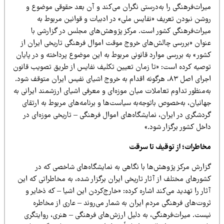
یراث‌فرهنگی را به‌درستی نگران می‌کند و آن بعد حقوقی موضوع و
وشن نبودن تعریف «نفایس ملی» در ادبیات و قوانین مربوط به
یراث‌فرهنگی کشور است. مرکز پژوهش‌های مجلس در گزارشی با
نوان «بررسی چالش‌های خروج موقت اموال فرهنگی تاریخی ایران از
شور» به بررسی موارد قانونی مربوط به این موضوع پرداخته و در پایان
وصیه کرده است: «تا زمان تعیین تکلیف نفایس از طریق تصویب قانون
اجرای اصل ۸۳، هرگونه اقدام به خروج اشیای نفیس ایران متوقف شود.
‌منظور تداوم تعاملات میان موزه‌ای و معرفی اشیای ارزشمند ایرانی به
انیان، به‌خصوص باتوجه‌به سیاست‌ها و برنامه‌های مربوط به ارتقای
دشگری در ایران، نمایشگاه‌های اموال فرهنگی – تاریخی موزه‌ای در
اخل کشور برگزار شود.»
خاطرات؛ از توقیف تا سرقت
زارش مرکز پژوهش‌ها با نگاهی به نمایشگاه‌های شاخصی که در
ورهای مختلف از آثار تاریخی ایران برگزار شده، به مخاطراتی که این
ار را تهدید می‌کند اشاره کرده: «خارج‌کردن این اشیا – که ذخایر و
روت‌های فرهنگی مردم ایران به شمار می‌روند – عاری از مخاطره
یست. میراث‌فرهنگی، به دلیل ارزش‌های فرهنگی – هنری، روایتگری