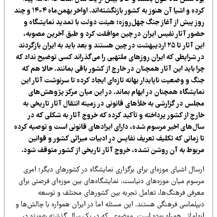
کرده و اشیا آن هنوز به کشور بازنگشته‌اند. اواخر بهمن‌ماه ۱۴۰۴ و چند
وز پیش از آغاز جنگ چهل‌روزه؛ هیئت دولت با تمدید نمایشگاه و
ضور آثار نفیس ایران در چین موافقت کرد و طبق آخرین مصوبه،
این آثار تا ۲۵ اردیبهشت در چین هستند و بعد باید به ایران بازگردند
ر شرایطی که ایران روزهای ملتهبی را می‌گذراند کسی توضیح نداد که
ا باید این آثار همچنان در خارج از کشور باقی بمانند. حالا هم که
گ و وضعیت ناپایدار بهانه تازه‌ای ایجاد کرده تا سرنوشت آثار این
مایشگاه همچنان در ابهام بماند. در این میان مرکز پژوهش‌های
جلس در گزارشی به خلأهای قانونی در زمینه انتقال آثار تاریخی به
ارج از کشور پرداخته و تأکید کرده که خروج آثار به شکلی که در
ال‌های اخیر مرسوم شده، دارای ایرادهای قانونی است و توصیه کرده
ا زمانی که تکلیف تعریف نفایس در ادبیات میراثی کشور و قوانین
ربوط به آن روشن نشده، خروج آثار تاریخی از کشور متوقف شود.
سال اشیای موزه‌ای برای برگزاری نمایشگاه در کشورهای دیگر؛ امری
رسوم میان موزه‌های دنیاست. نمایشگاه‌های بین موزه‌ای فرصتی برای
عرفی فرهنگ‌ها، تعامل تجربه بین کشورهای مختلف و توسعه
یپلماسی فرهنگی هستند. این مسئله اما در ایران همواره با چالش‌ها و
بهاماتی همراه بوده است. موضوعی که در یک سال گذشته به‌ویژه در