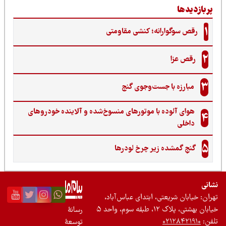
ربازدیدها
1
رقص سوگوارانه؛ کنشی مقاومتی
2
رقص عزا
3
مبارزه با جست‌وجوی گنج‌
هوای آلوده با موتورهای منسوخ‌شده و آلاینده خودروهای
4
داخلی
5
گنجِ گمشده زیر چرخ لودرها
نی
ان: خیابان شریعتی، ابتدای عباس‌آباد،
 بهشتی، پلاک ۱۲، طبقه سوم، واحد ۵
رسانۀ
ن:
۰۲۱۲۸۴۲۱۹۱۰
توسعۀ