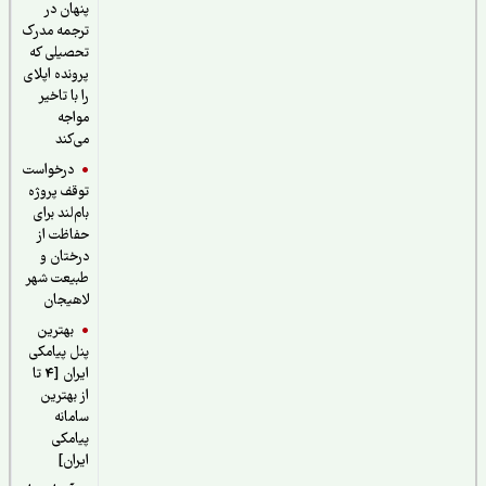
پنهان در
ترجمه مدرک
تحصیلی که
پرونده اپلای
را با تاخیر
مواجه
می‌کند
درخواست
توقف پروژه
بام‌لند برای
حفاظت از
درختان و
طبیعت شهر
لاهیجان
بهترین
پنل پیامکی
ایران [4 تا
از بهترین
سامانه
پیامکی
ایران]