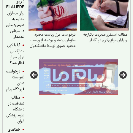
داروی
ELAHERE
برای بیماران
مقاوم به
شیمی‌درمانی
در سرطان
لبه استقرار مدیریت یکپارچه
درخواست عزل ریاست محترم
تخمدان
ایان موازی‌کاری در آبادان
سازمان برنامه و بودجه از ریاست
آیا با کپی
محترم جمهور توسط دانشگاهیان
مدارک می
توان سوار
قطار شد؟
درخواست
لغو بسته
شدن
فرودگاه پیام
مطالبه
شفافیت در
دانشگاه
علوم پزشکی
ایران
خطاهای