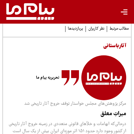
لب مرتبط
نظر کاربران
پربازدیدها
ثارباستانی
تحریریه پیام ما
رکز پژوهش‌های مجلس خواستار توقف خروج آثار تاریخی شد
یراثِ معلق
حالی‌که ابهامات و خلأهای قانونی متعددی در زمینه خروج آثار تاریخی
از کشور وجود دارد حدود ۱۵۱ اثر موزه‌ای ایران بیش از یک سال است