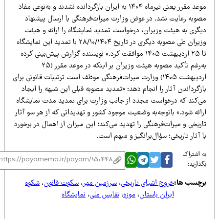
موعد مقرر یعنی تیرماه ۱۴۰۴ به ایران بازگردانده نشدند و به‌نوعی مفاد
صوبه رعایت نشد. در عوض وزارت میراث‌فرهنگی با ارسال پیشنهاد
یگری به هیئت وزیران، درخواست تمدید نمایشگاه را ارائه و هیئت
وزیران طی مصوبه دیگری در تاریخ ۲۸/۱۰/۱۴۰۴ با تمدید این نمایشگاه
تا ۲۵ اردیبهشت ۱۴۰۵ موافقت کرد.» نویسنده گزارش پیش‌بینی کرده
به‌رغم تأکید مصوبه هیئت وزیران بر اینکه در موعد مقرر (۲۵
اردیبهشت ۱۴۰۵) وزارت میراث‌فرهنگی موظف است ترتیبات قانونی برای
زگرداندن آثار را انجام دهد: «تمدید مصوبه قبلی این شبهه را ایجاد
ی‌کند که درخواست مجدد از جانب وزارت برای تمدید مدت نمایشگاه
ائه شود.» باتوجه‌به وضعیت موجود کشور و تهدیداتی که از هر سو آثار
ریخی و میراث‌فرهنگی را تهدید می‌کند؛ این میزان از اهمال در برخورد
 آثار تاریخی؛ سؤال‌برانگیز و مبهم است.
 اشتراک
ذارید:
رچسب ها:
خروج اشیای تاریخی
،
سرزمین مهر
،
سکوت قانون
،
شکوه
ایران باستان
،
موزه
،
نفایس ملی
،
نمایشگاه