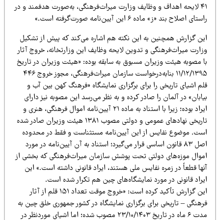
۴۱ لایحه اهداف و وظایف وزارت میراث‌فرهنگی، به‌صورت هدفمند و در
تای اصلاح بند «ز» ماده ۶ این آیین‌نامه صورت‌گرفته است.»
ین گزارش همچنین به این نکته هم اشاره می‌کند که پیش از تشکیل
زارت میراث‌فرهنگی و تدوین لایحه وظایف این وزارتخانه، خروج آثار
ا مصوبه هیئت وزیران مسبوق به سابقه بوده: «هیئت وزیران در تاریخ
۱۱/۱۲/۱۳۹۵ بنابه‌درخواست سازمان میراث‌فرهنگی، مجوز خروج ۴۴۶
لم اشیای تاریخی را برای برگزاری نمایشگاه «فرهنگ کهن بین آب و
ابان» در آلمان را صادر کرده و به نظر می‌رسد این مصوبه نیز دارای
ایراد بوده؛ زیرا با استناد به ماده ۲۱ آیین‌نامه اموال فرهنگی، هنری و
تاریخی نهادهای عمومی و دولتی مصوب ۱۳۸۱ هیئت وزیران صادر شده
ست. موضوع نفایس از این آیین‌نامه مستثناست و فقط در محدوده
اصل ۸۳ قانون اساسی قرار می‌گیرد؛ استناد به آن آیین‌نامه در مورد
موال موزه‌های دولتی تحت پوشش سازمان میراث‌فرهنگی که بخشی از
ها قطعاً در زمره نفایس ملی هستند، ایراد قانونی داشته است.» این
یراد قانونی در مورد نمایشگاه‌های چین هم تکرار شده است.
این گزارش تأکید کرده است: «خروج موقت تعداد ۱۵۱ قلم از آثار
رهنگی – تاریخی برای برگزاری نمایشگاه در کشور جمهوری خلق چین به
مدت ۶ ماه در تاریخ ۲۳/۱۰/۱۴۰۳ مصوب شده؛ اما اشیای موردنظر در