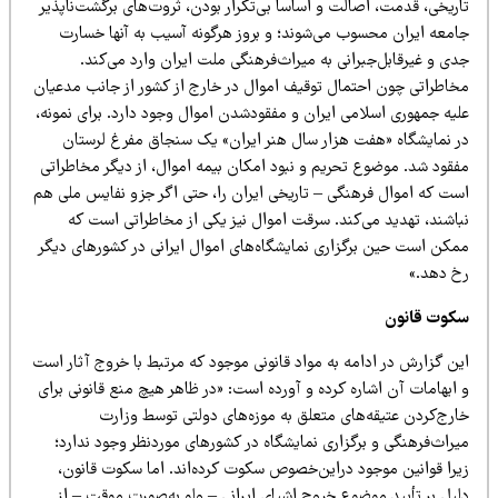
ریخی، قدمت، اصالت و اساساً بی‌تکرار بودن، ثروت‌های برگشت‌ناپذیر
امعه ایران محسوب می‌شوند؛ و بروز هرگونه آسیب به آنها خسارت
ی و غیرقابل‌جبرانی به میراث‌فرهنگی ملت ایران وارد می‌کند.
خاطراتی چون احتمال توقیف اموال در خارج از کشور از جانب مدعیان
لیه جمهوری اسلامی ایران و مفقودشدن اموال وجود دارد. برای نمونه،
ر نمایشگاه «هفت هزار سال هنر ایران» یک سنجاق مفرغ لرستان
فقود شد. موضوع تحریم و نبود امکان بیمه اموال، از دیگر مخاطراتی
ست که اموال فرهنگی – تاریخی ایران را، حتی اگر جزو نفایس ملی هم
باشند، تهدید می‌کند. سرقت اموال نیز یکی از مخاطراتی است که
مکن است حین برگزاری نمایشگاه‌های اموال ایرانی در کشورهای دیگر
خ دهد.»
کوت قانون
ین گزارش در ادامه به مواد قانونی موجود که مرتبط با خروج آثار است
ابهامات آن اشاره کرده و آورده است: «در ظاهر هیچ منع قانونی برای
ارج‌کردن عتیقه‌های متعلق به موزه‌های دولتی توسط وزارت
یراث‌فرهنگی و برگزاری نمایشگاه در کشورهای موردنظر وجود ندارد؛
یرا قوانین موجود دراین‌خصوص سکوت کرده‌اند. اما سکوت قانون،
لیل بر تأیید موضوع خروج اشیای ایرانی – ولو به‌صورت موقت – از