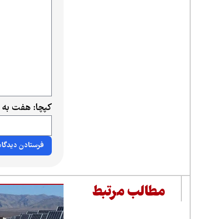
کپچا: هفت به 
مطالب مرتبط