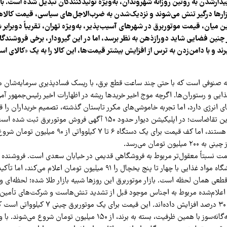
بیدارشدن به روتین روزانه شهروندان، به‌ویژه تولیدکنندگان تبدیل شده است. با
بازارها درگیر تنش می‌شوند و نزدیک‌شدن به ضرب‌الاجل‌های سیاسی، قیمت کالا
ین میان، قیمت موتوربرق در شهرهای آسیب‌پذیر، به‌ویژه تهران، تقریباً دوبرا
 چنین فضایی شاید دورازذهن به نظر برسد، اما در این گیرودار، برخی فروشندگا
ند و با دامن‌زدن به ترس از افزایش بیشتر قیمت‌ها، این کالا را به یک «کالای اس
 صنوفی است که با حتی چند ساعت قطع برق، با ریسک فسادپذیری سرمایه‌شان موا
ایی و رستوران‌ها. اگرچه موج اخیر خریدها ریشه در اظهارات اخیر رئیس‌جمهور آمر
ی انرژی دارد، اما تجربه خاموشی‌های مکرر تابستان گذشته، تصمیم خریداران را ق
تهران کانون اصلی این تقاضاست؛ در اپلیکیشن دیوار حدود ۱۵۰ آگهی فروش موتوربرق
آگهی‌ها فاقد قیمت هستند، اما کف قیمت برای یک دستگاه ۶ تا ۷ ک
یون تومان می‌رسد.
قیمت نسبتاً معقول‌تر مربوط به فروشگاهی قدیمی در خیابان سعدی است. فروشنده
پوشش نیاز یک فروشگاه مواد غذایی با چهار تا پنج یخچال را ۹۱ میلیون تومان اعلا
قطعی همان لحظه است. بازار موتوربرق این روزها شبیه بازار طلا شده؛ لحظه‌ای و
 اعلام‌شده مربوط به اجناس موجود قبل از تشدید تنش‌هاست و شرکت‌های تأمین
خود را حداقل ۲۰ تا ۳۰ درصد افزایش داده‌اند. این قیم
می‌کند. مدل‌های سه‌گانه‌سوز با همین ظرفیت، بسته به برند، از ۱۵۰ میلیون ت