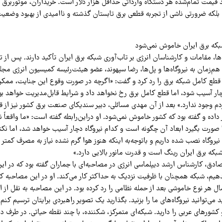
قیمت تمام‌شده هر دستگاه وارداتی حداقل هزار دلار است. خریداران، موتوربرق را
بلکه ضرورتی ناشی از تجربه قطعی برق تابستان گذشته و ناامیدی از بهبود وضع
بکه برق ایران خاموش نمی‌شود
‌ها، مقامات و کارشناسان انرژی بر تاب‌آوری شبکه برق ایران تأکید دارند. پس از 
 قطع کامل شبکه برق را رد کرد و گفت: «اگرچه در صورت وقوع این جنایت، مم
ار آسیب شود، اما قطع کامل برق رخ نخواهد داد و شرایط قابل‌مدیریت خواهد بود
م وجود ندارد.» بعد از آن مهدی مسائلی، دبیر سندیکای صنعت برق کشور نیز از قد
داده و گفته بود که کشور خاموش نمی‌شود. او دراین‌رابطه گفته است: «ما واقعاً نم
ها صورت بگیرد ابعاد آن چگونه است و کدام نیروگاه دچار آسیب خواهد شد، اما ن
اوات نیروگاه نصب شده داریم و باتوجه‌به اینکه هنوز هوا گرم نشده نیاز به مصرف کم
بکه برق ایران رینگ است و قدرت مانور بالایی دارد.»
دق، کارشناس ارشد دیپلماسی انرژی در مصاحبه‌ای با جماران گفته بود که در ایرا
دهیم، شبکه همچنان با ظرفیت نزدیک به حداکثر کار می‌کند. او در این مصاحبه که
ل هر نوع خاموشی بعد از حمله نظامی را رد کرده بود. در این مصاحبه به نقل از ا
 می‌توانید نیروگاه‌های ما را بزنید. بگذارید یک تصویر راهبردی برایتان ترسیم کن
کشورهای عربی را دارید. شبکه‌ای متمرکز، شکننده، با چند نقطه حیاتی. در طرف د