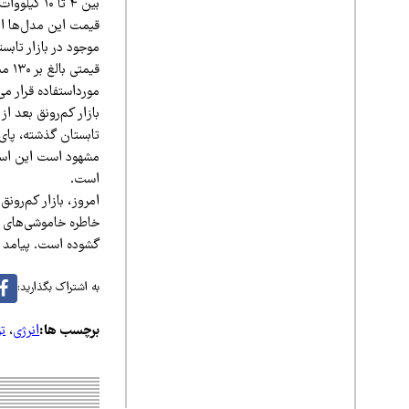
بین ۴ تا ۰
قیم
مورداستفاده قرار می‌
بازار کم‌رونق بعد ا
تابستان گذشته، پای 
مشهود است این است 
است.
امروز، بازار کم‌رون
خاطره خاموشی‌های تا
گشوده است. پیامد م
به اشتراک بگذارید:
برچسب ها:
انرژی
،
تو