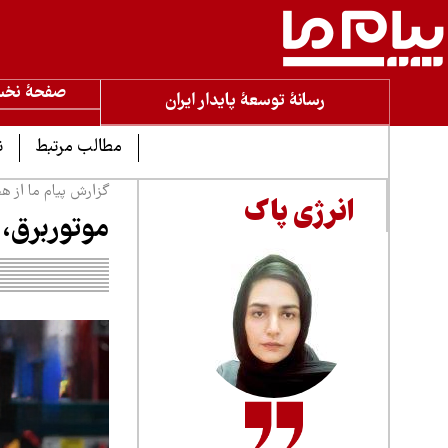
صفحۀ نخ
رسانۀ توسعۀ پایدار ایران
مطالب مرتبط
ن
گزارش پیام ما از هجو
انرژی پاک
موتوربرق، 