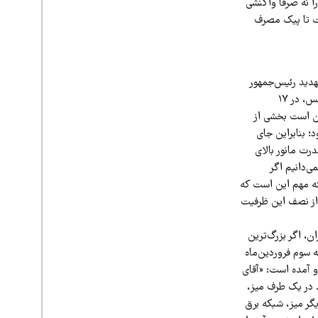
 نه صرفاً واکنشی
یت تا پیک مصرف
تهدید رئیس‌جمهور
آمریکا مبنی بر حمله هم‌زمان به نیروگاه‌ها و پل‌ها، رضا سپهوند، عضو هیئت‌رئیسه کمیسیون انرژی مجلس، در ۱۷
کن است بخشی از
؛ بنابراین جای
رت مانور بالای
ی‌دانیم اگر
کته مهم این است که
تر از نصف این ظرفیت
ن، اگر بزرگ‌ترین
 سوم فروردین‌ماه
و آمده است: «آقای
م. در یک طرف میز،
یگر میز، شبکه برق