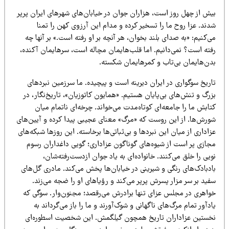
یش از چهل روز است، هزاران جوان در خیابان‌های شهرهای ایران پرپر
ند. عزا روح ما را تسخیر کرده و مدام این آرزوی کهن را تمنا
‌کنیم: «به صدای بلند بخوان، هر آنچه بر او رفته است.» بر آنها چه
فته است؟ نمی‌دانیم. اما قلب‌هایمان مچاله است، سرهایمان آکنده،
دن‌هایمان بی‌تاب و کمرهایمان شکسته.
اریخ سوگواری در ایران دیرینه است و پیچیده. ما سرزمین نبردهای
رگ و تنش‌های بی‌پایان هستیم. «همایون کاتوزیان»، تاریخ‌نگار، در
ابش ما را جامعه‌ای کوتاه‌مدت می‌خواند. چرخه‌ای ناتمام میان
ورش‌ها. از این روست که «مرگ» معنای عجیبی پیدا کرده و آیین‌های
اداری از میان این نبردها و بی‌ثباتی‌ها برخاسته. این روزها شبکه‌های
جازی پر است از شیوه‌های گوناگون عزاداری؛ گویی داغداران رسوم
یی را خلق می‌کنند. خانواده‌ای به یاد جوان ازدست‌رفته‌شان،
ادبادک‌های رنگی و شیرینی در خیابان‌ها پخش می‌کند. مادری گل‌های
ید بر سر مزار پسرش پرپر می‌کند و رؤیاهای او را ضجه می‌زند.
واهری در مجلس عزای تنها برادرش می‌رقصد؛ مجنون‌وار. سوگی که
دآور تمام مرگ‌های ناگهانی‌ و شوک‌آورند و ما را باز می‌گرداند به
خستین عزاداران تاریخ همچون گیلگمش. این شخصیت اسطوره‌ای