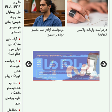
داروی
ELAHERE
برای بیماران
مقاوم به
شیمی‌درمانی
در سرطان
خواست واردات واکسن
درخواست آزادی نیما تکیدو،
تخمدان
ولانزا
یوتیوبر مشهور
آیا با کپی
مدارک می
توان سوار
قطار شد؟
درخواست
لغو بسته
شدن
فرودگاه پیام
مطالبه
شفافیت در
دانشگاه
علوم پزشکی
ایران
خطاهای