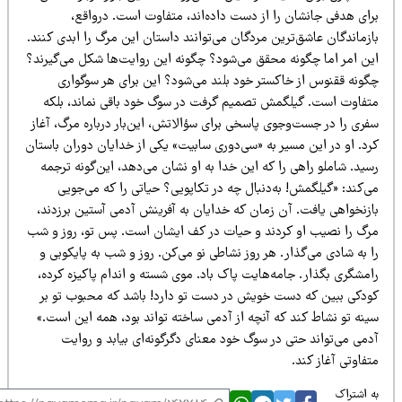
رای هدفی جانشان را از دست داده‌اند، متفاوت است. درواقع،
زماندگان عاشق‌ترین مردگان می‌توانند داستان این مرگ‌ را ابدی کنند.
ین امر اما چگونه محقق می‌شود؟ چگونه این روایت‌ها شکل می‌گیرند؟
گونه ققنوس از خاکستر خود بلند می‌شود؟ این برای هر سوگواری
تفاوت است. گیلگمش تصمیم گرفت در سوگ خود باقی نماند، بلکه
فری را در جست‌وجوی پاسخی برای سؤالاتش، این‌بار درباره مرگ، آغاز
رد. او در این مسیر به «سی‌دوری سابیت» یکی از خدایان دوران باستان
ید. شاملو راهی را که این خدا به او نشان می‌دهد، این‌گونه ترجمه
‌کند: «گیلگمش! به‌دنبال چه در تکاپویی؟ حیاتی را که می‌جویی
ازنخواهی یافت. آن زمان‌ که خدایان به آفرینش آدمی آستین برزدند،
رگ را نصیب او کردند و حیات در کف ایشان است. پس تو، روز و شب
 به شادی می‌گذار. هر روز نشاطی نو می‌کن. روز و شب به پایکوبی و
امشگری بگذار. جامه‌هایت پاک باد. موی شسته و اندام پاکیزه کرده،
ودکی ببین که دست خویش در دست تو دارد! باشد که محبوب تو بر
ینه تو نشاط کند که آنچه از آدمی ساخته تواند بود، همه این است.»
دمی می‌تواند حتی در سوگ خود معنای دگرگونه‌ای بیابد و روایت
فاوتی آغاز کند.
 اشتراک