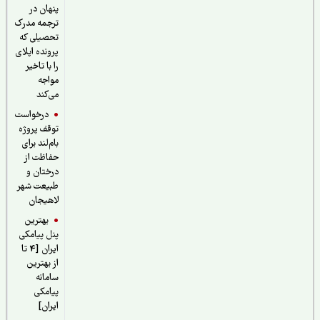
پنهان در
ترجمه مدرک
تحصیلی که
پرونده اپلای
را با تاخیر
مواجه
می‌کند
درخواست
توقف پروژه
بام‌لند برای
حفاظت از
درختان و
طبیعت شهر
لاهیجان
بهترین
پنل پیامکی
ایران [4 تا
از بهترین
سامانه
پیامکی
ایران]