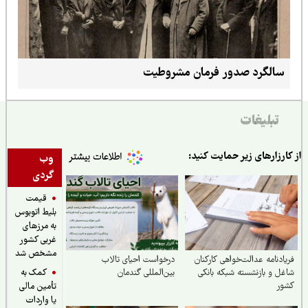
سالگرد صدور فرمان مشروطیت
تبلیغات
ارزارهای زیر حمایت کنید:
وب
گردی
قیمت
بلیط اتوبوس
به مرزهای
غربی کشور
مشخص شد
ادنامه عدالت‌خواهی کارکنان
درخواست احیای تالاب
کمک به
ل و بازنشسته شبکه بانکی
بین‌المللی گندمان
ور
تأمین مالی
یا واردات