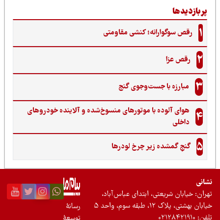
ربازدیدها
1
رقص سوگوارانه؛ کنشی مقاومتی
2
رقص عزا
3
مبارزه با جست‌وجوی گنج‌
هوای آلوده با موتورهای منسوخ‌شده و آلاینده خودروهای
4
داخلی
5
گنجِ گمشده زیر چرخ لودرها
نی
ان: خیابان شریعتی، ابتدای عباس‌آباد،
 بهشتی، پلاک ۱۲، طبقه سوم، واحد ۵
رسانۀ
ن:
۰۲۱۲۸۴۲۱۹۱۰
توسعۀ