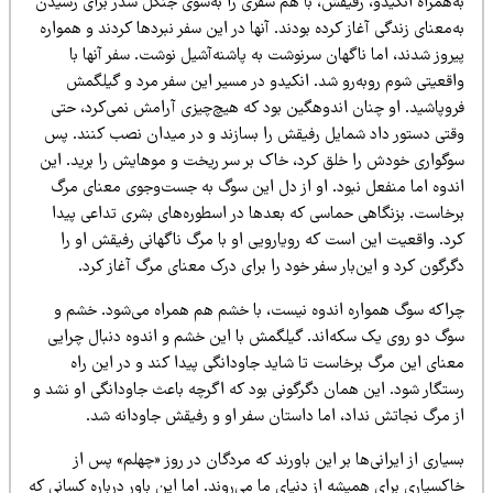
ه‌همراه انکیدو، رفیقش، با هم سفری را به‌سوی جنگل سدر برای رسیدن
‌معنای زندگی آغاز کرده بودند. آنها در این سفر نبردها کردند و همواره
روز شدند، اما ناگهان سرنوشت به پاشنه‌آشیل نوشت. سفر آنها با
اقعیتی شوم روبه‌رو شد. انکیدو در مسیر این سفر مرد و گیلگمش
روپاشید. او چنان اندوهگین بود که هیچ‌چیزی آرامش نمی‌کرد، حتی
قتی دستور داد شمایل رفیقش را بسازند و در میدان نصب کنند. پس
وگواری خودش را خلق کرد، خاک بر سر ریخت و موهایش را برید. این
ندوه اما منفعل نبود. او از دل این سوگ به جست‌وجوی معنای مرگ
رخاست. بزنگاهی حماسی که بعدها در اسطوره‌های بشری تداعی پیدا
رد. واقعیت این است که رویارویی او با مرگ ناگهانی رفیقش او را
رگون کرد و این‌بار سفر خود را برای درک معنای مرگ آغاز کرد.
راکه سوگ همواره اندوه نیست، با خشم هم همراه می‌شود. خشم و
وگ دو روی یک سکه‌اند. گیلگمش با این خشم و اندوه دنبال چرایی‌
عنای این مرگ برخاست تا شاید جاودانگی پیدا کند و در این راه
ستگار شود. این همان دگرگونی بود که اگرچه باعث جاودانگی او نشد و
ز مرگ نجاتش نداد، اما داستان سفر او و رفیقش جاودانه شد.
یاری از ایرانی‌ها بر این باورند که مردگان در روز «چهلم» پس از
کسپاری برای همیشه از دنیای ما می‌روند. اما این باور درباره کسانی که