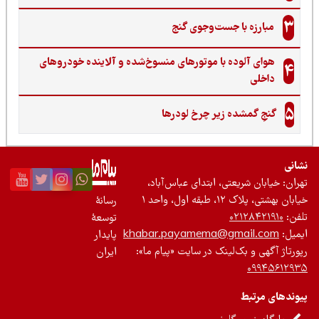
3
مبارزه با جست‌وجوی گنج‌
هوای آلوده با موتورهای منسوخ‌شده و آلاینده خودروهای
4
داخلی
5
گنجِ گمشده زیر چرخ لودرها
نی
ان: خیابان شریعتی، ابتدای عباس‌آباد،
 بهشتی، پلاک ۱۲، طبقه اول، واحد ۱
رسانۀ
ن:
۰۲۱۲۸۴۲۱۹۱۰
توسعۀ
یل:
khabar.payamema@gmail.com
پایدار
رتاژ آگهی و بک‌لینک در سایت «پیام ما»:
ایران
۰۹۹۴۵۶۱۲
ندهای مرتبط