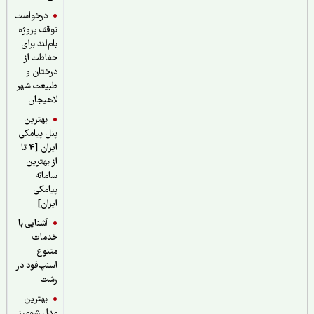
درخواست
توقف پروژه
بام‌لند برای
حفاظت از
درختان و
طبیعت شهر
لاهیجان
بهترین
پنل پیامکی
ایران [4 تا
از بهترین
سامانه
پیامکی
ایران]
آشنایی با
خدمات
متنوع
اسنپ‌فود در
رشت
بهترین
مدل شومیز