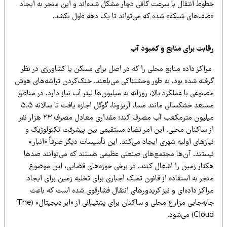
طوط انتقال با سرعت کافی دچار مشکل شده‌اند و این منجر به ایجاد
صف‌های شبکه» شده که می‌تواند تا یک دهه طول بکشد.
قابت برای منابع و کمبود آب
راکز داده منابع محلی را که در اصل برای مسکن یا کشاورزی در نظر
رفته شده بود، به طور وحشتناکی می‌بلعند. خنک‌کردن تراشه‌های هوش
نوعی با عملکرد بالا، روزانه به میلیون‌ها لیتر آب نیاز دارد. در مناطق
مستعد خشکسالی مانند مسا، آریزونا، گوگل اجازه یافت تا سالانه ۵.۵
میلیون مترمکعب آب مصرف کند؛ مقداری معادل مصرف ۲۳ هزار نفر
ز ساکنان محلی. این امر تضاد مستقیمی بین پیشرفت تکنولوژیک و
ازهای اولیه شهری ایجاد می‌کند. این تأسیسات دیگر صرفاً «انبار»
یستند. آن‌ها مجتمع‌های صنعتی عظیمی هستند که می‌توانند صدها
کتار زمین را اشغال کنند. در برخی حوزه‌های قضایی، این موضوع
جر به استفاده از قانون تملک اجباری برای تخلیه زمین برای ایجاد
راکز داده‌ای و نیز کریدورهای انتقال فشارقوی شده است که باعث
جابه‌جایی مزارع محلی و ساکنان برای پشتیبانی از «ابر دیجیتال» (The
Cl) می‌شود.