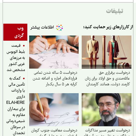
تبلیغات
ارزارهای زیر حمایت کنید:
وب
گردی
قیمت
بلیط اتوبوس
به مرزهای
غربی کشور
مشخص شد
واست برقراری حق
درخواست ۵ ساله شدن تمامی
کمک به
له‌مندی و حق اولاد برای زنان
قراردادهای اجاره و اضافه شدن
مند دولت، همانند کارمندان
کرایه هر ۵ سال یک‌بار
تأمین مالی
یا واردات
داروی
ELAHERE
برای بیماران
مقاوم به
شیمی‌درمانی
در سرطان
واست تغییر مسیر مذاکرات
درخواست معافیت جنوب کرمان
تخمدان