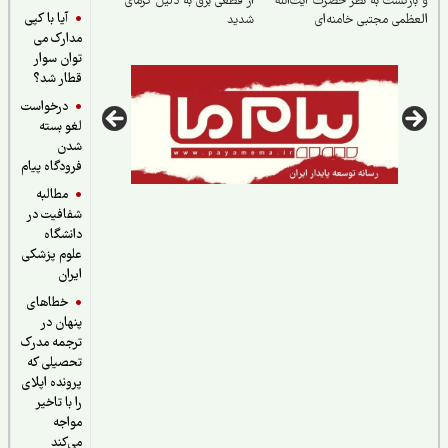
ازگشت به نظر حضرت آیت‌الله
از قطعی برق به دلیل گرمای
آیا با کپی
ظمی مجتبی خامنه‌ای
شدید
مدارک می
توان سوار
قطار شد؟
درخواست
لغو بسته
شدن
فرودگاه پیام
مطالبه
شفافیت در
دانشگاه
علوم پزشکی
ایران
خطاهای
پنهان در
ترجمه مدرک
تحصیلی که
پرونده اپلای
را با تاخیر
مواجه
می‌کند