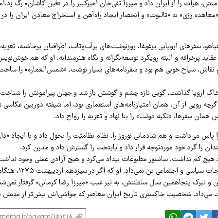
تش، هرات را از ایران داد و میرزا تقی‌خان امیرکبیر را در «فین کاشان» رگ زد.ام
«معاهده رژی» به «تالبوت» و انحصار ایجاد راه‌آهن و استخراج معادن ایران را در
یاهو، سفرهای اروپایی پرغوغا، روزنوشت‌های پرآب‌وتاب، اطرافیان پرحاشیه، تعزیه
ید پرخرافه و البته رویکرد توسعه‌نگرانه و نگاه هنرمندانه. او که هم خوش‌نویس
قاش. سیاح خوبی هم بود و سفرنامه‌های بسیار نوشت. «شمس‌العماره» را ساخت 
خاک اروپا گذاشت، گویی تازه چشم و گوشش باز شد و جهان پیرامونش را شناخت و 
رچه رویی از آن، همان امتیازنامه‌های استعماری بود، اما شیفته دوربین عکاسی 
س همان سفرها، «تکیه دولت» را بنا نهاد و تعزیه را رواج داد.
پاس می‌داشت و هم شادمانی نوروز را. نظام نظامیّت را تحول داد و با ایجاد «دار
ان را گرد خود موردتوجه قرار داد و پایتخت را گسترش داد و مدرن کرد.
اد هیچ کم نداشت. سانسور مطبوعات بیداد می‌کرد و هیچ آزادی عملی وجود نداشت 
بود و مطلقاً به اصلاحات سیاسی و ا
ن و تبرک پنجاهمین سال سلطنتش، به تیر غیب «میرزا رضا کرمانی» گرفتار نمی‌شد
ت می‌داد. شخصیت خاکستری تاریخ ایران معاصر که حواشی‌اش بیش‌تر از متنش بو