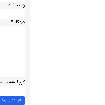
وب‌ سایت
دیدگاه
*
کپچا: هشت منه