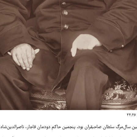
ن سال‌مرگ سلطان صاحبقران بود، پنجمین حاکم دودمان قاجار، ناصرالدین‌شاه.