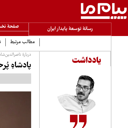
صفحۀ نخ
رسانۀ توسعۀ پایدار ایران
مطالب مرتبط
ن
دربارۀ ناصرالدین‌شاه ۱۳۰ سال پس از مر
یادداشت
پادشاهِ پُر