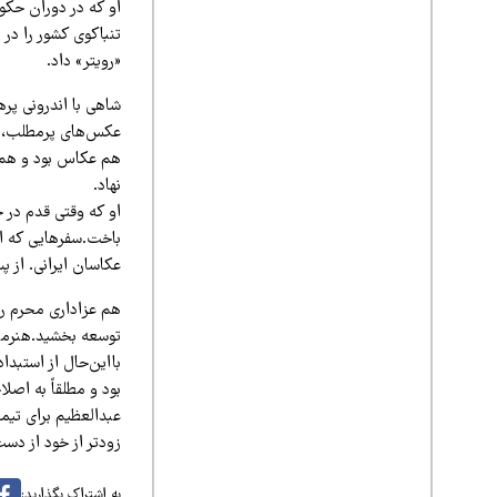
او که در دوران حکوم
تنباکوی کشور را در 
«رویتر» داد.
شاهی با اندرونی پره
عکس‌های پرمطلب، عقا
هم عکاس بود و هم ن
نهاد.
او که وقتی قدم در 
باخت.سفرهایی که اگ
عکاسان ایرانی. از پ
هم عزاداری محرم را 
توسعه بخشید.هنرمند
بااین‌حال از استبد
عبدالعظیم برای تیم
زودتر از خود از دس
به اشتراک بگذارید: