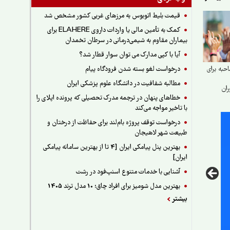
قیمت بلیط اتوبوس به مرزهای غربی کشور مشخص شد
کمک به تأمین مالی یا واردات داروی ELAHERE برای
بیماران مقاوم به شیمی‌درمانی در سرطان تخمدان
آیا با کپی مدارک می توان سوار قطار شد؟
درخواست لغو بسته شدن فرودگاه پیام
به برای
مطالبه شفافیت در دانشگاه علوم پزشکی ایران
ران
خطاهای پنهان در ترجمه مدرک تحصیلی که پرونده اپلای را
با تاخیر مواجه می‌کند
درخواست توقف پروژه بام‌لند برای حفاظت از درختان و
طبیعت شهر لاهیجان
بهترین پنل پیامکی ایران [4 تا از بهترین سامانه پیامکی
ایران]
آشنایی با خدمات متنوع اسنپ‌فود در رشت
بهترین مدل شومیز برای افراد چاق؛ 10 مدل ترند 1405
بیشتر