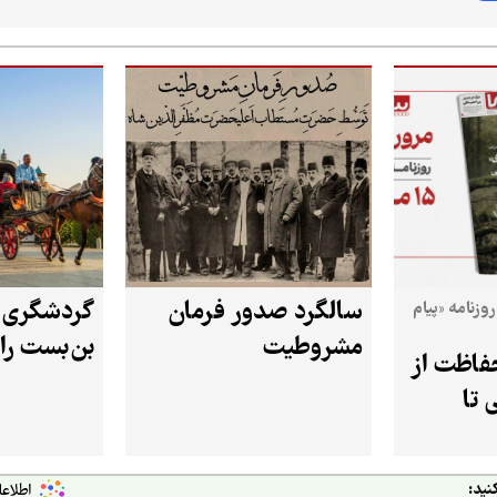
سالگرد صدور فرمان
روزنامه «پیام
مشروطیت
بن‌بست را
حفاظت از
 تا
نید: