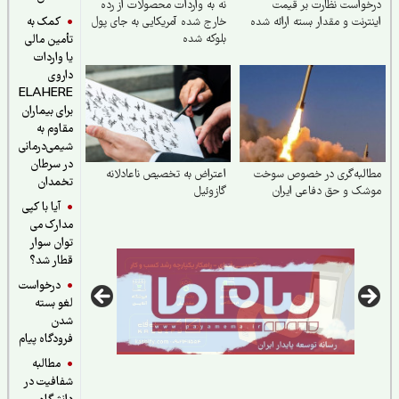
واست نظارت بر قیمت
نه به واردات محصولات از رده
کمک به
ترنت و مقدار بسته ارائه شده
خارج شده آمریکایی به جای پول
بلوکه شده
تأمین مالی
یا واردات
داروی
ELAHERE
برای بیماران
مقاوم به
شیمی‌درمانی
در سرطان
البه‌گری در خصوص سوخت
اعتراض به تخصیص ناعادلانه
تخمدان
ک و حق دفاعی ایران
گازوئیل
آیا با کپی
مدارک می
توان سوار
قطار شد؟
درخواست
لغو بسته
شدن
فرودگاه پیام
مطالبه
شفافیت در