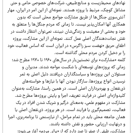
هادهای محیط‌زیست و منابع‌طبیعی، شرکت‌های خصوصی حامی و حتی
اغل کوچک، مرتبط با پروژه هستند. نمونه‌ای از این امر در ایران، مهار
تش‌سوزی جنگل‌ها از طریق مشارکت جوامع محلی است که بدون
کاری آنها امکان‌پذیر نیست. تا زمانی که مردم جنگل‌ها را متعلق به
ود و بخشی از معیشت و زندگی‌شان نبینند، نمی‌توان انتظار داشت در
قش نجات‌دهندگان اصلی عمل کنند. نمونه‌ای از این مشارکت، پروژه
طفای حریق «نهضت سبز زاگرس» در ایران است که اساس فعالیت خود
ا بر دخیل کردن مردم محلی گذاشته است.
کلمه «مشارکت» برای نخستین‌بار در سال‌های ۱۹۶۰ تا ۱۹۷۰ مطرح شد؛
مانی که پروژه‌های توسعه‌ای با شکست مواجه شدند. مدیران و
ئولان این پروژه‌ها و سیاستگذاران دریافتند دلیل اصلی به ثمر
سیدن انواع پروژه‌ها، سازگار نبودن آنها با نیازها و خواسته‌های
‌نفعان و بهره‌برداران اصلی است. در همین راستا، مشارکت به‌عنوان
یدواژه‌ای اصلی در فرایند تعریف، اجرا و پایش پروژه‌ها مطرح شد.
شارکت در مفهوم علمی، به‌معنای درگیر و شریک شدن افراد در یک
الیت، تصمیم‌گیری یا فرایند است. در هر پروژه، ذی‌نفعان اصلی یا
ان جامعه محلی باید در تمام مراحل، از نیازسنجی تا برنامه‌ریزی، اجرا
 درنهایت ارزیابی، حضور و نقش داشته باشند.
ارکت، طیفی از صفر تا صد دارد که از «برای مردم» آغاز می‌شود؛