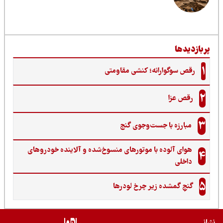
ربازدیدها
1
رقص سوگوارانه؛ کنشی مقاومتی
2
رقص عزا
3
مبارزه با جست‌وجوی گنج‌
هوای آلوده با موتورهای منسوخ‌شده و آلاینده خودروهای
4
داخلی
5
گنجِ گمشده زیر چرخ لودرها
نی