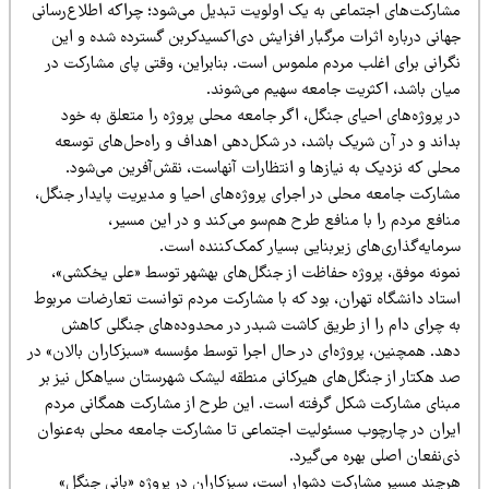
شارکت‌های اجتماعی به یک اولویت تبدیل می‌شود؛ چراکه اطلاع‌رسانی
هانی درباره اثرات مرگبار افزایش دی‌اکسیدکربن گسترده شده و این
گرانی برای اغلب مردم ملموس است. بنابراین، وقتی پای مشارکت در
یان باشد، اکثریت جامعه سهیم می‌شوند.
ر پروژه‌های احیای جنگل، اگر جامعه محلی پروژه را متعلق به خود
داند و در آن شریک باشد، در شکل‌دهی اهداف و راه‌حل‌های توسعه
حلی که نزدیک به نیازها و انتظارات آنهاست، نقش‌آفرین می‌شود.
شارکت جامعه محلی در اجرای پروژه‌های احیا و مدیریت پایدار جنگل،
افع مردم را با منافع طرح هم‌سو می‌کند و در این مسیر،
رمایه‌گذاری‌های زیربنایی بسیار کمک‌کننده است.
مونه موفق، پروژه حفاظت از جنگل‌های بهشهر توسط «علی یخکشی»،
ستاد دانشگاه تهران، بود که با مشارکت مردم توانست تعارضات مربوط
ه چرای دام را از طریق کاشت شبدر در محدوده‌های جنگلی کاهش
هد. همچنین، پروژه‌ای در حال اجرا توسط مؤسسه «سبزکاران بالان» در
د هکتار از جنگل‌های هیرکانی منطقه لیشک شهرستان سیاهکل نیز بر
بنای مشارکت شکل گرفته است. این طرح از مشارکت همگانی مردم
یران در چارچوب مسئولیت اجتماعی تا مشارکت جامعه محلی به‌عنوان
‌نفعان اصلی بهره می‌گیرد.
رچند مسیر مشارکت دشوار است، سبزکاران در پروژه «بانی جنگل»