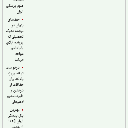
دانشگاه
علوم پزشکی
ایران
خطاهای
پنهان در
ترجمه مدرک
تحصیلی که
پرونده اپلای
را با تاخیر
مواجه
می‌کند
درخواست
توقف پروژه
بام‌لند برای
حفاظت از
درختان و
طبیعت شهر
لاهیجان
بهترین
پنل پیامکی
ایران [4 تا
از بهترین