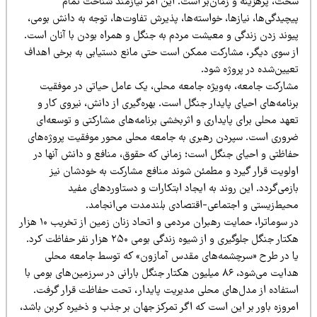
خت، پرهزینه و زمان‌بر است. این امر نیازمند شناخت تمام
چیدگی‌ها، نیازها، خواسته‌ها، پذیرش تفاوت‌ها، توجه به دانش بومی،
یوند زدن زندگی و معیشت مردم به جنگل و همراه بودن با آنان است.
ز سوی دیگر، مشارکت ممکن است حتی مانع دستیابی به برخی اهداف
عیین‌شده در پروژه شود.
شارکت جامعه، به‌ویژه جامعه محلی، یک عامل حیاتی در موفقیت
نامه‌های احیای پایدار جنگل است. بهره‌گیری از دانش، نیروی کار و
هد محلی برای پایداری و اثربخشی برنامه‌های مشارکتی و توسعه‌ای
روری است. سپردن رهبری به جامعه محلی محور موفقیت پروژه‌های
فاظتی و احیای جنگل است؛ زمانی که حقوق، منافع و دانش آنها در
ولویت قرار گیرد و مطمئن شوند منافع مشارکت به خودشان نیز
زمی‌گردد. این روند به ایجاد ابتکارات و دستاوردهای مفید
حیط‌زیستی و اجتماعی-اقتصادی بلندمدت می‌انجامد.
در سوماترا، حمایت رهبران مردمی و اتحاد زنان زمین از تخریب ۱۰ هزار
هکتار جنگل جلوگیری و از شیوه زندگی بومی ۲۵۰ هزار نفر حفاظت کرد.
ا در طرح «سرچشمه‌های مقدس آمازون» که توسط جامعه محلی
هدایت می‌شود، ۸۶ میلیون هکتار جنگل بارانی در سرزمین‌های بومی با
ستفاده از مدل‌های محلی مدیریت پایدار، تحت حفاظت قرار گرفت.
روزه باور بر این است که اگر تمرکز جهان بر جذب و ذخیره کربن باشد،