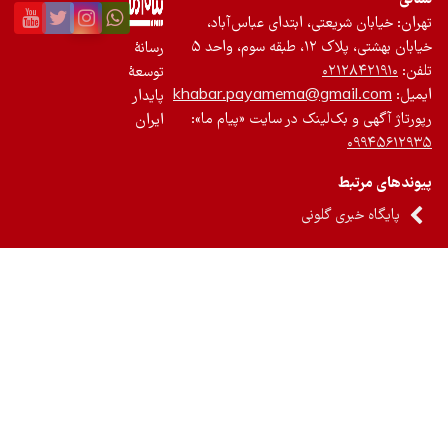
ان: خیابان شریعتی، ابتدای عباس‌آباد،
 بهشتی، پلاک ۱۲، طبقه سوم، واحد ۵
رسانۀ
ن:
۰۲۱۲۸۴۲۱۹۱۰
توسعۀ
یل:
khabar.payamema@gmail.com
پایدار
رتاژ آگهی و بک‌لینک در سایت «پیام ما»:
ایران
۰۹۹۴۵۶۱۲
ندهای مرتبط
پایگاه خبری گلونی