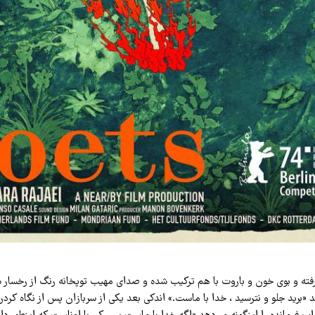
فته و بوی خون و باروت با هم ترکیب شده و صدای مهیب توپخانه رنگ از رخسار سر
د «برید جلو و نترسید ، خدا با ماست.» اندکی بعد یکی از سربازان پس از نگاه کرد