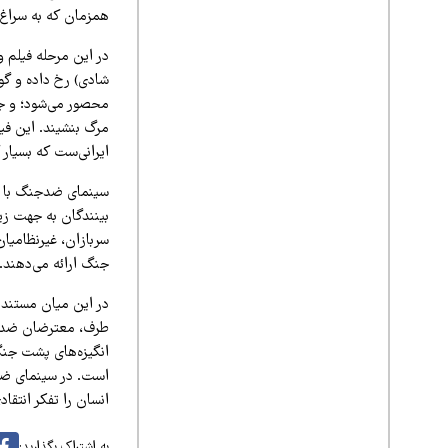
همزمان که به سراغ م
در این مرحله فیلم 
شادی) رخ داده و گو
محصور می‌شود؛ و جن
مرگ بنشیند. این فیل
ایرانی‌ست که بسیار
سینمای ضدجنگ با ه
بینندگان به جهت زی
سربازان، غیرنظامیان
جنگ ارائه می‌دهند.
در این میان مستندها
طرف، معترضان ضد جن
انگیزه‌های پشت جنگ
است. در سینمای ضدج
انسان را تفکر انتقا
به اشتراک بگذارید: