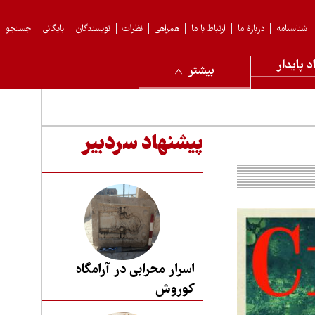
شناسنامه
دربارهٔ ما
ارتباط با ما
همراهی
نظرات
نویسندگان
بایگانی
جستجو
د پایدار
بیشتر
پیشنهاد سردبیر
اسرار محرابی در آرامگاه
کوروش