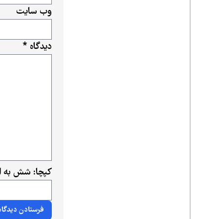
وب‌ سایت
دیدگاه
*
کپچا: شش به ا