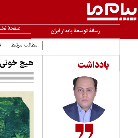
صفحۀ نخ
رسانۀ توسعۀ پایدار ایران
مطالب مرتبط
ن
هیچ خونی 
یادداشت