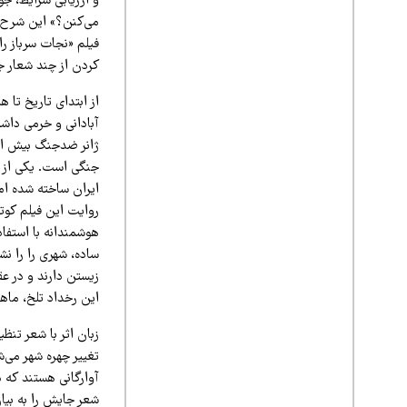
و ارزیابی شرایط، جو
می‌کنن؟» این شرح ی
فیلم «نجات سرباز را
کردن از چند شعار ج
از ابتدای تاریخ تا 
آبادانی و خرمی داش
ژانر ضدجنگ بیش از 
جنگی است. یکی از آ
ایران ساخته شده ام
روایت این فیلم کوتا
هوشمندانه با استفاد
ساده، شهری را را ن
زیستن دارند و در ع
این رخداد تلخ، ماه
زبان اثر با شعر تن
تغییر چهره شهر می‌ش
آوارگانی هستند که د
شعر جایش را به بیان