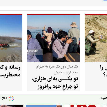
را
رسانه و کن
یک سال دور یک میز؛ به احترام
محیط‌زیست ایران
؟
محیط‌زیس
تو یکـــــی نِه‌ای هزاری،
تو چراغِ خود برافروز
نید: