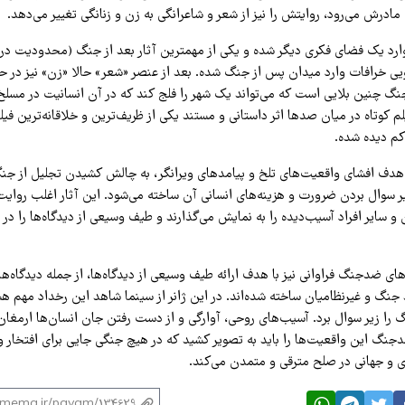
ادرش می‌رود، روایتش را نیز از شعر و شاعرانگی به زن و زنانگی تغییر می‌دهد.
وارد یک فضای فکری دیگر شده و یکی از مهمترین آثار بعد از جنگ (محدودیت در
یی خرافات وارد میدان پس از جنگ شده. بعد از عنصر «شعر» حالا «زن» نیز در 
گ چنین بلایی است که می‌تواند یک شهر را فلج کند که در آن انسانیت در مسلخ
م ‌کوتاه در میان صدها اثر داستانی و مستند یکی از ظریف‌ترین و خلاقانه‌ترین ف
 کم دیده شده.
دف افشای واقعیت‌های تلخ و پیامدهای ویرانگر، به چالش کشیدن تجلیل از جنگ
ر سوال بردن ضرورت و هزینه‌های انسانی آن ساخته می‌شود. این آثار اغلب روای
 و سایر افراد آسیب‌دیده را به نمایش می‌گذارند و طیف وسیعی از دیدگاه‌ها را در م
ی ضدجنگ فراوانی نیز با هدف ارائه طیف وسیعی از دیدگاه‌ها، از جمله دیدگاه‌ها
گ و غیرنظامیان ساخته شده‌اند. در این ژانر از سینما شاهد این رخداد مهم هس
 را زیر سوال برد. آسیب‌های روحی، آوارگی و از دست رفتن جان انسان‌ها ارمغا
نگ این واقعیت‌ها را باید به تصویر کشید که در هیچ جنگی جایی برای افتخار و
دی و جهانی در صلح مترقی و متمدن می‌کند.