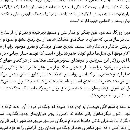
اب فرمانده را اینگونه می‌دهد «اگه خدا با ماست پس کی با اوناست که اینطور دار
ک لحظه سینمایی نیست که رنگی از حقیقت نداشته باشد. این فقط یک دیالوگ ما
یان» نوشته و به درستی کارگردانی شده باشد. اینجا یک درنگ تاریخی برای بازگش
وان‌پسند و اقدامی فریب‌کارانه است.
همین روزگار معاصر، هیچ جنگی بر مدار عقل و منطق نچرخیده و نمی‌توان از سلاح‌ه
ت. در سال‌هایی که جهان با جنگ‌های مختلف شاهد از بین رفتن عشق و صلح و اخل
پیش جاندار و ماندگار شد. سینما بهترین فضای فرهنگی و هنری موجود برای از بی
ثار موفق این سال‌ها فیلم کوتاه «شهر شاعران» است که توسط «سارا رجایی» در ب
ا اثر، روزگار این سرزمین را درخشان تصویر می‌کند. مخاطب در هر کجای جهان که
ه همراه می‌شود زیرا فیلمساز به خوبی جنگ و از بین رفتن خاطرات خانوادگی را لم
ه از آرشیو شخصی، پیرنگ اصلی روایت را به یک هذات‌پنداری انسانی تبدیل می‌کند
شان می‌دهد که بی‌تاب ساختن است و نام تمام خیابان‌ها به نام شاعران ثبت می‌ش
قل آنها خونی از شعر جاریست. همه چیز طبق روال در حرکت است که جنگ هشت سا
یت شهر را تغییر می‌دهد.
ظیم شده و شاعرانگی فیلمساز به اوج خود رسیده که جنگ در درون آن رخنه کرده و
ود. اکنون دیگر شاعری باقی نماده که نامش را روی خیابان‌های جدید بگذارند. بسی
یگر از یاد شاعران غافل مانده‌اند و نام مردگان در شهر می‌چرخد. شهر درگیر نفری
 تند آتش داده. شهر شاعران بعد از جنگ نیز چندان روی آرامش را به خود نمی‌بین