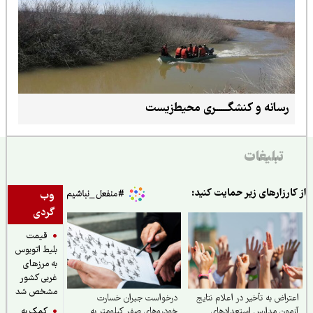
رسانه و کنشگــــــری محیط‌زیست
تبلیغات
ارزارهای زیر حمایت کنید:
وب
گردی
قیمت
بلیط اتوبوس
به مرزهای
غربی کشور
مشخص شد
راض به تأخیر در اعلام نتایج
درخواست جبران خسارت
کمک به
ون مدارس استعدادهای
خودروهای صفر کیلومتر به