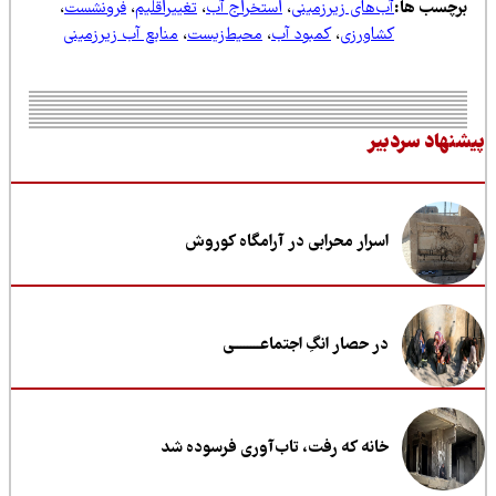
رچسب ها:
آب‌های زیرزمینی
،
استخراج آب
،
تغییراقلیم
،
فرونشست
،
کشاورزی
،
کمبود آب
،
محیط‌زیست
،
منابع آب زیرزمینی
نهاد سردبیر
اسرار محرابی در آرامگاه کوروش
در حصار انگِ اجتماعــــــــی
خانه که رفت، تاب‌آوری فرسوده شد