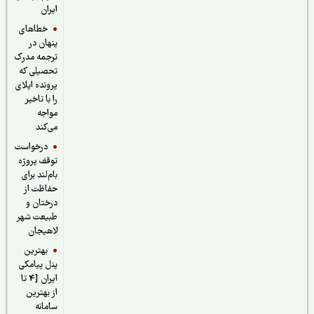
ایران
خطاهای
پنهان در
ترجمه مدرک
تحصیلی که
پرونده اپلای
را با تاخیر
مواجه
می‌کند
درخواست
توقف پروژه
بام‌لند برای
حفاظت از
درختان و
طبیعت شهر
لاهیجان
بهترین
پنل پیامکی
ایران [4 تا
از بهترین
سامانه