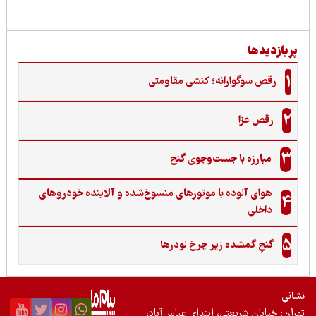
ربازدیدها
1
رقص سوگوارانه؛ کنشی مقاومتی
2
رقص عزا
3
مبارزه با جست‌وجوی گنج‌
هوای آلوده با موتورهای منسوخ‌شده و آلاینده خودروهای
4
داخلی
5
گنجِ گمشده زیر چرخ لودرها
نی
ان: خیابان شریعتی، ابتدای عباس‌آباد،