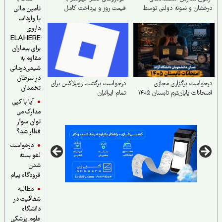
شان و نمونه دولتی توسط
قیمت روز و پرداخت کامل
تأمین مالی
زمان سنجش
خسارات در تصادفات توسط
یا واردات
بیمه
داروی
ELAHERE
برای بیماران
مقاوم به
شیمی‌درمانی
در سرطان
واست برگزاری مجازی
درخواست برگشت روبلاکس برای
تخمدان
حانات پایان‌ترم تابستان ۱۴۰۵
تمام ایرانیان
آیا با کپی
مدارک می
توان سوار
قطار شد؟
درخواست
لغو بسته
شدن
فرودگاه پیام
مطالبه
شفافیت در
دانشگاه
علوم پزشکی