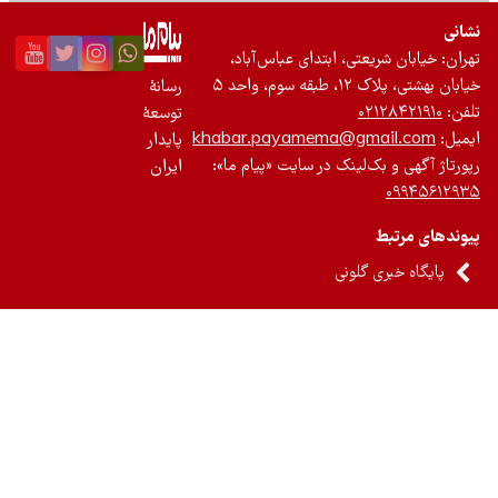
نی
ان: خیابان شریعتی، ابتدای عباس‌آباد،
 بهشتی، پلاک ۱۲، طبقه سوم، واحد ۵
رسانۀ
ن:
۰۲۱۲۸۴۲۱۹۱۰
توسعۀ
یل:
khabar.payamema@gmail.com
پایدار
رتاژ آگهی و بک‌لینک در سایت «پیام ما»:
ایران
۰۹۹۴۵۶۱۲
ندهای مرتبط
پایگاه خبری گلونی