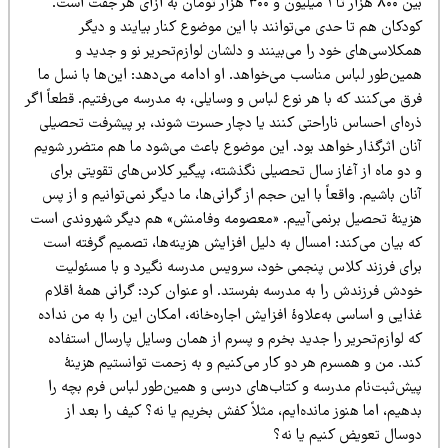
بین ۸۰۰ هزار تا ۱ میلیون و ۳۰۰ هزار تومان به ازای هر جفت است.
دکان هم تا حدی می‌توانند با این موضوع کنار بیایند و دیگر
کلاسی‌های خود را می‌بینند و دلشان لوازم‌تحریر نو و جدید و
مین‌طور لباس مناسب می‌خواهد. او ادامه می‌دهد: این‌ها با نسل ما
ق می‌کنند که با هر نوع لباس و وسایلی، به مدرسه می‌رفتیم. قطعاً اگر
ره‌ای احساس ناراحتی کنند یا دچار حسرت شوند، بر پیشرفت تحصیلی
نان اثرگذار خواهد بود. این موضوع باعث می‌شود ما هم متضرر شویم
 دو ماه از آغاز سال تحصیلی نگذشته، پیگیر کلاس‌های تقویتی برای
ان باشیم. واقعاً با این حجم از گرانی‌ها، ما دیگر نمی‌توانیم و از پس
زینۀ تحصیل برنمی‌آییم. «معصومه وفامنش» هم دیگر شهروندی است
ه بیان می‌کند: امسال به دلیل افزایش هزینه‌ها، تصمیم گرفته است
رای فرزند کلاس پنجمی خود، سرویس مدرسه نگیرد و با مسئولیت
ودش فرزندش را به مدرسه بفرستد. او عنوان کرد: گرانی همۀ اقلام
ایی و اساسی به‌علاوۀ افزایش اجاره‌خانه، امکان این را به من نداده
 لوازم‌تحریر را جدید بخرم و پسرم از همان وسایل پارسال استفاده
ند. من و همسرم هر دو کار می‌کنیم و به زحمت توانستیم هزینۀ
یش‌ثبت‌نام مدرسه و کتاب‌های درسی و همین‌طور لباس فرم بچه را
هیم، اما هنوز مانده‌ایم، مثلاً کفش بخریم یا نه؟ کیف را بعد از
وسال تعویض کنیم یا نه؟