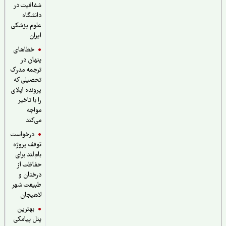
شفافیت در
دانشگاه
علوم پزشکی
ایران
خطاهای
پنهان در
ترجمه مدرک
تحصیلی که
پرونده اپلای
را با تاخیر
مواجه
می‌کند
درخواست
توقف پروژه
بام‌لند برای
حفاظت از
درختان و
طبیعت شهر
لاهیجان
بهترین
پنل پیامکی