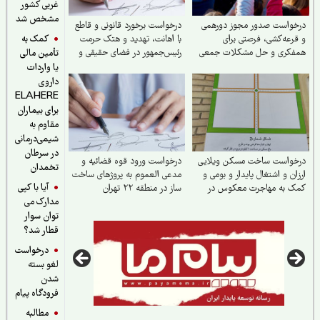
غربی کشور
مشخص شد
خواست صدور مجوز دورهمی
درخواست برخورد قانونی و قاطع
کمک به
رعه‌کشی، فرصتی برای
با اهانت، تهدید و هتک حرمت
فکری و حل مشکلات جمعی
رئیس‌جمهور در فضای حقیقی و
تأمین مالی
مجازی
یا واردات
داروی
ELAHERE
برای بیماران
مقاوم به
شیمی‌درمانی
در سرطان
خواست ساخت مسکن ویلایی
درخواست ورود قوه قضائیه و
تخمدان
ان و اشتغال پایدار و بومی و
مدعی العموم به پروژهای ساخت
آیا با کپی
ک به مهاجرت معکوس در
ساز در منطقه ۲۲ تهران
مدارک می
ستان تربت جام
توان سوار
قطار شد؟
درخواست
لغو بسته
شدن
فرودگاه پیام
مطالبه