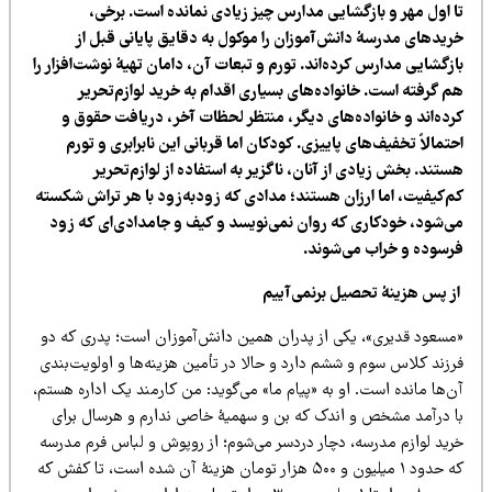
ا اول مهر و بازگشایی مدارس چیز زیادی نمانده است. برخی،
ریدهای مدرسۀ دانش‌آموزان را موکول به دقایق پایانی قبل از
زگشایی مدارس کرده‌اند. تورم و تبعات آن، دامان تهیۀ نوشت‌افزار را
م گرفته است. خانواده‌های بسیاری اقدام به خرید لوازم‌تحریر
رده‌اند و خانواده‌های دیگر، منتظر لحظات آخر، دریافت حقوق و
تمالاً تخفیف‌های پاییزی. کودکان اما قربانی این نابرابری و تورم
تند. بخش زیادی از آنان، ناگزیر به استفاده از لوازم‌تحریر
م‌کیفیت، اما ارزان هستند؛ مدادی که زودبه‌زود با هر تراش شکسته
ی‌شود، خودکاری که روان نمی‌نویسد و کیف و جامدادی‌ای که زود
رسوده و خراب می‌شوند.
ز پس هزینۀ تحصیل برنمی‌آییم
مسعود قدیری»، یکی از پدران همین دانش‌آموزان است؛ پدری که دو
رزند کلاس سوم و ششم دارد و حالا در تأمین هزینه‌ها و اولویت‌بندی
‌ها مانده است. او به «پیام ما» می‌گوید: من کارمند یک اداره هستم،
ا درآمد مشخص و اندک که بن و سهمیۀ خاصی ندارم و هرسال برای
رید لوازم مدرسه، دچار دردسر می‌شوم؛ از روپوش و لباس فرم مدرسه
که حدود ۱ میلیون و ۵۰۰ هزار تومان هزینۀ آن شده است، تا کفش که