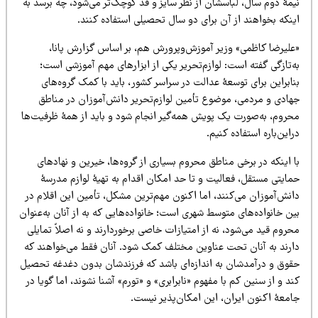
یمۀ دوم سال، لباسشان از نظر سایز و قد کوچک‌تر می‌شود، چه برسد به
ینکه بخواهند از آن برای دو سال تحصیلی استفاده کنند.
علیرضا کاظمی» وزیر آموزش‌وپرورش هم، بر اساس گزارش پانا،
‌تازگی گفته است: لوازم‌‌تحریر یکی از ابزارهای مهم آموزشی است؛
ابراین برای توسعۀ عدالت در سراسر کشور، باید با کمک گروه‌های
هادی و مردمی، موضوع تأمین لوازم‌‌تحریر دانش‌آموزان در مناطق
حروم، به‌صورت یک پویش همه‌گیر انجام شود و باید از همۀ ظرفیت‌ها
این‌باره استفاده کنیم.
 اینکه در برخی مناطق محروم بسیاری از گروه‌ها، خیرین و نهادهای
مایتی مستقل، فعالیت و تا حد امکان اقدام به تهیۀ لوازم مدرسۀ
انش‌آموزان می‌کنند، اما اکنون مهم‌ترین مشکل، تأمین این اقلام در
ن خانواده‌های متوسط شهری است؛ خانواده‌هایی که به از آنان به‌عنوان
روم قید می‌شود، نه از امتیازات خاصی برخوردارند و نه اصلاً تمایلی
ارند به آنان تحت عناوین مختلف کمک شود. آنان فقط می‌خواهند که
قوق و درآمدشان به اندازه‌ای باشد که فرزندشان بدون دغدغه تحصیل
د و از سنین کم با مفهوم «نابرابری» و «تورم» آشنا نشوند، اما گویا در
امعۀ اکنون ایران، این امکان‌پذیر نیست.