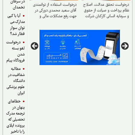
در سرطان
درخواست تحقق عدالت، اصلاح
درخواست استفاده از توانمندی
تخمدان
نظام پرداخت و صیانت از حقوق
آقای سعید محمدی دورکی در
آیا با کپی
و سرمایه انسانی کارکنان شرکت
جهت رفع مشکلات مالی و
مدارک می
ملی نفت ایران
اقتصادی کشور
توان سوار
قطار شد؟
درخواست
لغو بسته
شدن
فرودگاه پیام
مطالبه
شفافیت در
دانشگاه
علوم پزشکی
ایران
خطاهای
پنهان در
ترجمه مدرک
تحصیلی که
پرونده اپلای
را با تاخیر