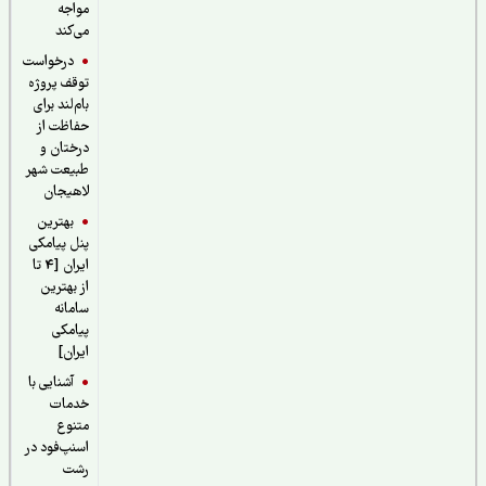
مواجه
می‌کند
درخواست
توقف پروژه
بام‌لند برای
حفاظت از
درختان و
طبیعت شهر
لاهیجان
بهترین
پنل پیامکی
ایران [4 تا
از بهترین
سامانه
پیامکی
ایران]
آشنایی با
خدمات
متنوع
اسنپ‌فود در
رشت