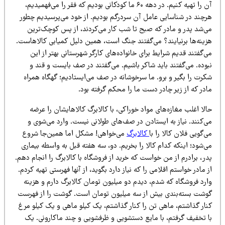
آن را تهیه کنیم. در دهه ۶۰ ما کودکانی بودیم که فقر را می‌فهمیدیم،
رچند در شناسایی عامل آن سردرگم بودیم. از خود می‌پرسیدیم چطور
ی‌شد پدر و مادر که صبح تا شب کار می‌کردند، از پس کوچک‌ترین
زینه‌ها برنیایند؟ می‌گفتند جنگ است، همین دلیل کمیابی کالاهاست.
‌گفتند قدیم شرایط برای خانواده‌های کارگر شهرستانی بهتر از این
وده. می‌گفتند باید شاکر باشیم. می‌گفتند در صف بایست و قند و
کرت را بگیر و برو. ما سرخوشانه در صف می‌ایستادیم؛ گهگاه همراه
در که از زیر چادر دست ما را محکم گرفته بود.
لا اغلب مغازه‌های مواد خوراکی، با کالابرگ کالاهایشان را عرضه
ی‌کنند. نیاز به ایستادن در صف‌های طولانی نیست. وارد می‌شوی و
‌گویی فلان کالا را با
کالابرگ
می‌خواهی! مشکل اما همین‌جا شروع
‌شود؛ اینکه کدام کالا را بخریم. دو، سه هفته قبل به واسطه بیماری
ر، برادرم از من خواست که خرید از فروشگاه با کالابرگ را انجام دهم.
 مادر خواستم اقلامی را که نیاز دارد بگوید، از آنها فهرستی تهیه کردم.
ارد فروشگاه که شدم، دیدم دو میلیون تومان کالابرگ دارم و هزینه
وشت بسته‌بندی بیش از سه میلیون تومان است. گوشت را از فهرست
نار گذاشتم، ماهی تن را کنار گذاشتم، یک کیلو ماهی و یک کیلو مرغ
ا تخفیف گرفتم، با مایع دستشویی و ظرفشویی و چند ماکارونی. یک