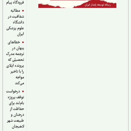
فرودگاه پیام
مطالبه
شفافیت در
دانشگاه
علوم پزشکی
ایران
خطاهای
پنهان در
ترجمه مدرک
تحصیلی که
پرونده اپلای
را با تاخیر
مواجه
می‌کند
درخواست
توقف پروژه
بام‌لند برای
حفاظت از
درختان و
طبیعت شهر
لاهیجان