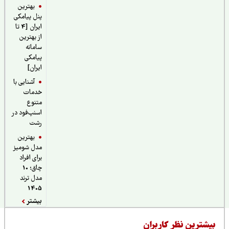
بهترین
پنل پیامکی
ایران [4 تا
از بهترین
سامانه
پیامکی
ایران]
آشنایی با
خدمات
متنوع
اسنپ‌فود در
رشت
بهترین
مدل شومیز
برای افراد
چاق؛ 10
مدل ترند
1405
بیشتر
یشترین نظر کاربران