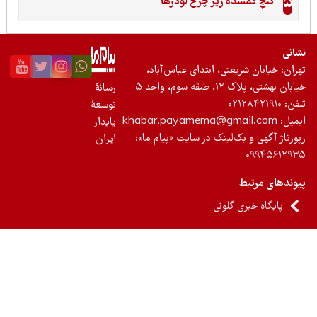
5
گنجِ گمشده زیر چرخ لودرها
نی
ان: خیابان شریعتی، ابتدای عباس‌آباد،
 بهشتی، پلاک ۱۲، طبقه سوم، واحد ۵
رسانۀ
ن:
۰۲۱۲۸۴۲۱۹۱۰
توسعۀ
یل:
khabar.payamema@gmail.com
پایدار
رتاژ آگهی و بک‌لینک در سایت «پیام ما»:
ایران
۰۹۹۴۵۶۱۲
ندهای مرتبط
پایگاه خبری گلونی