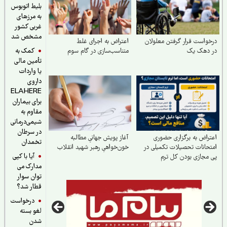
بلیط اتوبوس
به مرزهای
غربی کشور
مشخص شد
واست قرار گرفتن معلولان
اعتراض به اجرای غلط
کمک به
 دهک یک
متناسب‌سازی در گام سوم
تأمین مالی
یا واردات
داروی
ELAHERE
برای بیماران
مقاوم به
شیمی‌درمانی
در سرطان
راض به برگزاری حضوری
آغاز پویش جهانیِ مطالبه
تخمدان
حانات تحصیلات تکمیلی در
خون‌خواهیِ رهبر شهید انقلاب
آیا با کپی
مجازی بودن کل ترم
مدارک می
توان سوار
قطار شد؟
درخواست
لغو بسته
شدن