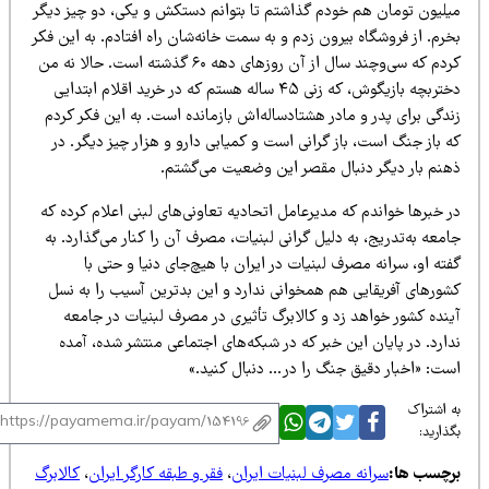
یلیون تومان هم خودم گذاشتم تا بتوانم دستکش و یکی، دو چیز دیگر
رم. از فروشگاه بیرون زدم و به سمت خانه‌شان راه افتادم. به این فکر
کردم که سی‌وچند سال از آن روزهای دهه ۶۰ گذشته است. حالا نه من
دختربچه بازیگوش، که زنی ۴۵ ساله هستم که در خرید اقلام ابتدایی
دگی برای پدر و مادر هشتادساله‌اش بازمانده است. به این فکر کردم
 باز جنگ است، باز گرانی است و کمیابی دارو و هزار چیز دیگر. در
هنم بار دیگر دنبال مقصر این وضعیت می‌گشتم.
 خبرها خواندم که مدیرعامل اتحادیه تعاونی‌های لبنی اعلام کرده که
معه به‌تدریج، به دلیل گرانی لبنیات، مصرف آن را کنار می‌گذارد. به
ته او، سرانه مصرف لبنیات در ایران با هیچ‌جای دنیا و حتی با
شورهای آفریقایی هم همخوانی ندارد و این بدترین آسیب را به نسل
ینده کشور خواهد زد و کالابرگ تأثیری در مصرف لبنیات در جامعه
ارد. در پایان این خبر که در شبکه‌های اجتماعی منتشر شده، آمده
ست: «اخبار دقیق جنگ را در… دنبال کنید.»
 اشتراک
ذارید:
رچسب ها:
سرانه مصرف لبنیات ایران
،
فقر و طبقه کارگر ایران
،
کالابرگ