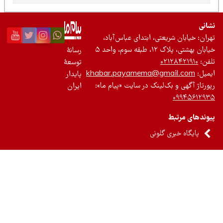
نی
ان: خیابان شریعتی، ابتدای عباس‌آباد،
 بهشتی، پلاک ۱۲، طبقه سوم، واحد ۵
رسانۀ
ن:
۰۲۱۲۸۴۲۱۹۱۰
توسعۀ
یل:
khabar.payamema@gmail.com
پایدار
رتاژ آگهی و بک‌لینک در سایت «پیام ما»:
ایران
۰۹۹۴۵۶۱۲
ندهای مرتبط
پایگاه خبری گلونی