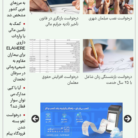
به مرزهای
غربی کشور
مشخص شد
خواست نصب مبلمان شهری
درخواست بازنگری در قانون
کمک به
تأخیر تأدیه جرایم مالی
تأمین مالی
یا واردات
داروی
ELAHERE
برای بیماران
مقاوم به
شیمی‌درمانی
در سرطان
واست بازنشستگی زنان شاغل
درخواست افزایش حقوق
تخمدان
معلمان
آیا با کپی
مدارک می
توان سوار
قطار شد؟
درخواست
لغو بسته
شدن
فرودگاه پیام