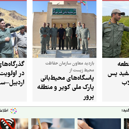
طعه
گذرگاه‌ها
بازدید معاون سازمان حفاظت
محیط زیست از
سفید پس
در اولویت 
پاسگاه‌های محیط‌بانی
اب
اردبیل–سر
پارک ملی کویر و منطقه
گرفت
پرور
نید: