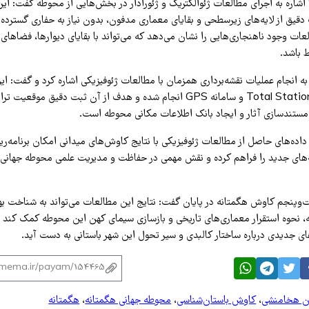
اشاره به اجرای مطالعات ژئوالکتریک و ژئورادار در بخش‌هایی از محوطه گفت: این
 دقیق از لایه‌های زیرسطحی و بقایای معماری مدفون، بدون نیاز به حفاری گسترده
لعات وجود ناهنجاری‌هایی را نشان می‌دهد که می‌تواند با بقایای دیوارها، فضاهای
 باشد.
 انجام عملیات نقشه‌برداری همزمان با مطالعات ژئوفیزیکی اشاره کرد و گفت: این
استفاده از دستگاه Total Station و سامانه GPS انجام شده و هدف از آن ثبت دقیق 
، مستندسازی آثار و ایجاد بانک اطلاعات مکانی محوطه است.
داده‌های حاصل از مطالعات ژئوفیزیکی با نتایج کاوش‌های میدانی امکان برنامه‌ری
نشه‌های جدید را فراهم کرده و نقش مهمی در حفاظت و مدیریت علمی محوطه جهانی
پنجم کاوش هگمتانه در پایان گفت: نتایج این مطالعات می‌تواند به شناخت به
ه، نحوه استقرار معماری‌های تاریخی و بازسازی سیمای کهن این محوطه کمک کند و
‌های جدیدی درباره ساختار کالبدی و سیر تحول این شهر باستانی به دست آید.
ون هخامنشی
،
کاوش باستان‌شناسی
،
محوطه جهانی هگمتانه
،
هگمتانه