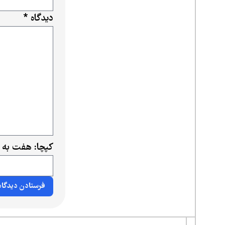
دیدگاه
*
کپچا: هفت به 