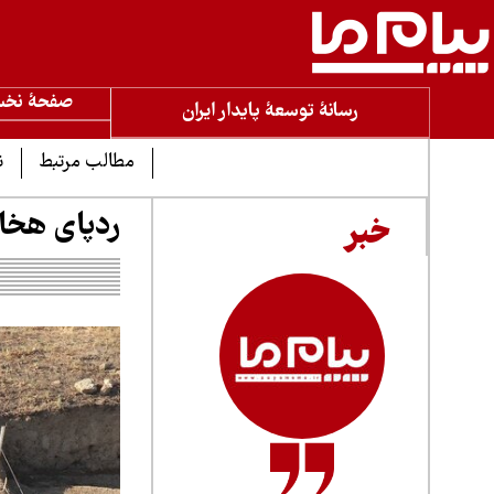
صفحۀ نخ
رسانۀ توسعۀ پایدار ایران
مطالب مرتبط
ن
ردپای هخام
خبر