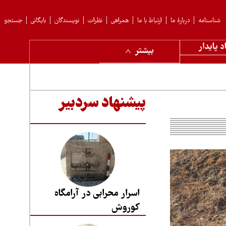
شناسنامه
دربارهٔ ما
ارتباط با ما
همراهی
نظرات
نویسندگان
بایگانی
جستجو
د پایدار
بیشتر
پیشنهاد سردبیر
اسرار محرابی در آرامگاه
کوروش