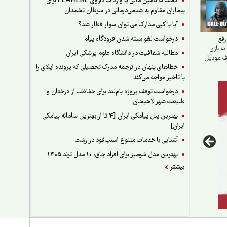
کمک به تأمین مالی یا واردات داروی ELAHERE برای
بیماران مقاوم به شیمی‌درمانی در سرطان تخمدان
آیا با کپی مدارک می توان سوار قطار شد؟
درخواست لغو بسته شدن فرودگاه پیام
رفع
 بازی
مطالبه شفافیت در دانشگاه علوم پزشکی ایران
ف موبایل
خطاهای پنهان در ترجمه مدرک تحصیلی که پرونده اپلای را
با تاخیر مواجه می‌کند
درخواست توقف پروژه بام‌لند برای حفاظت از درختان و
طبیعت شهر لاهیجان
بهترین پنل پیامکی ایران [4 تا از بهترین سامانه پیامکی
ایران]
آشنایی با خدمات متنوع اسنپ‌فود در رشت
بهترین مدل شومیز برای افراد چاق؛ 10 مدل ترند 1405
بیشتر