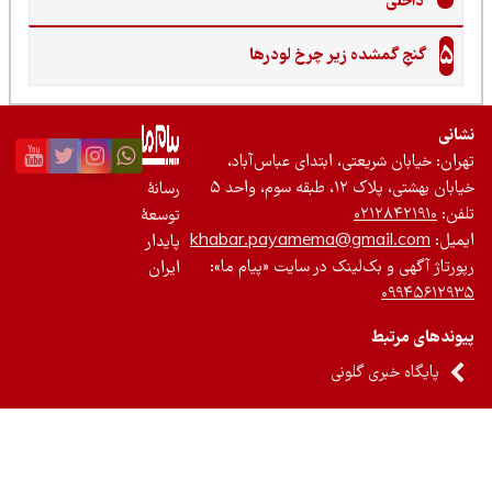
داخلی
5
گنجِ گمشده زیر چرخ لودرها
نی
ان: خیابان شریعتی، ابتدای عباس‌آباد،
 بهشتی، پلاک ۱۲، طبقه سوم، واحد ۵
رسانۀ
ن:
۰۲۱۲۸۴۲۱۹۱۰
توسعۀ
یل:
khabar.payamema@gmail.com
پایدار
رتاژ آگهی و بک‌لینک در سایت «پیام ما»:
ایران
۰۹۹۴۵۶۱۲
ندهای مرتبط
پایگاه خبری گلونی