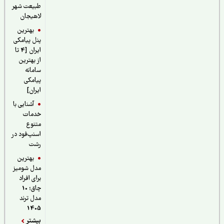
طبیعت شهر
لاهیجان
بهترین
پنل پیامکی
ایران [4 تا
از بهترین
سامانه
پیامکی
ایران]
آشنایی با
خدمات
متنوع
اسنپ‌فود در
رشت
بهترین
مدل شومیز
برای افراد
چاق؛ 10
مدل ترند
1405
بیشتر