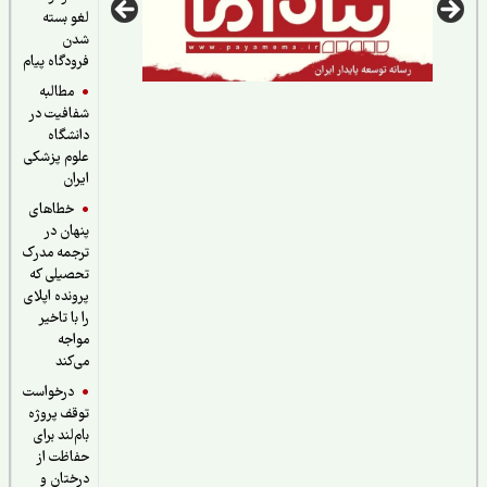
لغو بسته
شدن
فرودگاه پیام
مطالبه
شفافیت در
دانشگاه
علوم پزشکی
ایران
خطاهای
پنهان در
ترجمه مدرک
تحصیلی که
پرونده اپلای
را با تاخیر
مواجه
می‌کند
درخواست
توقف پروژه
بام‌لند برای
حفاظت از
درختان و