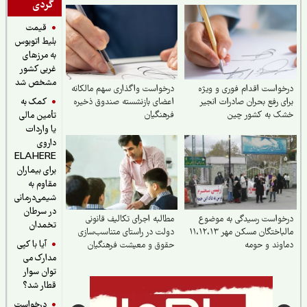
گردی
قیمت
بلیط اتوبوس
به مرزهای
غربی کشور
مشخص شد
واست اقدام فوری و ویژه
درخواست واگذاری سهم مالکانه
کمک به
ی رفع بحران صادرات انجیر
اعضای بازنشسته صندوق ذخیره
ک به کشور چین
فرهنگیان
تأمین مالی
یا واردات
داروی
ELAHERE
برای بیماران
مقاوم به
شیمی‌درمانی
در سرطان
خواست رسیدگی به موضوع
مطالبه اجرای تکالیف قانونی
تخمدان
مالباختگان مسکن مهر ۱۱،۱۲،۱۳
دولت در راستای متناسب‌سازی
آیا با کپی
وند و حومه
حقوق و معیشت فرهنگیان
مدارک می
توان سوار
قطار شد؟
درخواست