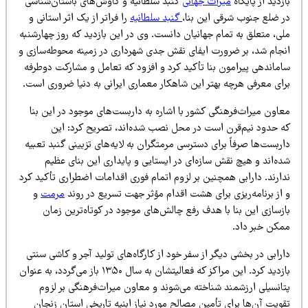
زدید از پایگاه
میراث جهانی
گنبد سلطانیه و کاوش‌های باستان‌شناسی
ر ضلع جنوب شرقی این بنا،
گنبد سلطانیه
را فراتر از یک اثر استانی و
ی، متعلق به تمام جهانیان دانست. وی در این بازدید که روز چهارشنبه
نجام شد، بر ضرورت ایفای نقش جدی شهرداری در زمینه محوطه‌سازی و
اماندهی پیرامون بنا تأکید کرد و افزود که تعامل و مشارکت دوطرفه
رای معرفی هرچه بهتر این شاهکار معماری ایرانی به دنیا ضروری است.
عاون میراث‌فرهنگی کشور با اشاره به داربست‌های موجود در این بنا
ه حدود نیم‌قرن است در محل نصب شده‌اند، تصریح کرد: این
ربست‌ها صرفاً برای دسترسی مرمتگران به لایه‌های تزیینی گنبد تعبیه
ه‌اند و هیچ نقش سازه‌ای در ایستایی و پایداری این بنای عظیم
ارند. دارابی همچنین بر لزوم اتمام فوری اقدامات اضطراری تأکید کرد
 از برنامه‌ریزی برای هشت اقدام مؤثر جهت تسریع در روند
مرمت
و
ازسازی این بنا با هدف رفع چالش‌های موجود در کوتاه‌ترین زمان
مکن خبر داد.
رابی در بخشی دیگر از سفر خود از کارگاه‌های تولید آجر و کاشی سنتی
بازدید کرد. این مراکز که فعالیتشان به سال ۱۳۵۰ باز می‌گردد، به عنوان
تانسیلی ارزشمند شناخته می‌شوند و معاون میراث‌فرهنگی بر لزوم
ویت آن‌ها برای تأمین مصالح مورد نیاز ابنیه تاریخی استان زنجان