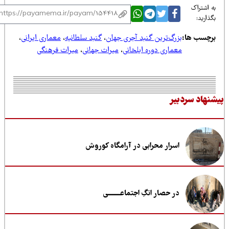
 اشتراک
ذارید:
رچسب ها:
بزرگ‌ترین گنبد آجری جهان
،
گنبد سلطانیه
،
معماری ایرانی
،
معماری دوره ایلخانی
،
میراث جهانی
،
میراث فرهنگی
نهاد سردبیر
اسرار محرابی در آرامگاه کوروش
در حصار انگِ اجتماعــــــــی