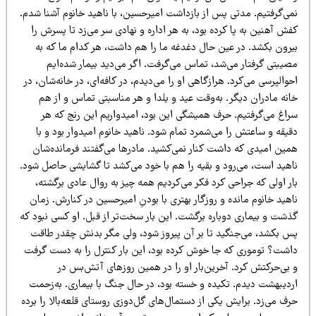
می‌گرفتیم. مدتی پس از بازداشت امیرحسین، با ناهید خانوم آشنا شدم.
ش آهنین به پا کرده بود، به هر اداره و نهادی سر می‌زد تا پسرش را
یرون بکشد. در عین حال دغدغه ما را هم داشت، هر کدام ما که به
صیبتی گرفتار می‌شد، تماس می‌گرفت. اگر می‌دید بیمار شده‌ایم
والپرسی می‌کرد. هرازگاهی او را می‌دیدم، در کافه‌ای، در خانه‌شان، در
انه مادران دیگر. به‌وقت عید و یلدا و هر مناسبتی تماس و از هم
راغ می‌گرفتیم. حرف همیشگی این بود، امیدواریم این رنج که هر
یقه و ساعتش را می‌شمرد تمام شود. ناهید خانوم امیدوار بود و با
مین امیدی که داشت کنار نمی‌کشید. مادرها می‌گفتند فرمانده‌شان
اهید است، می‌رود و بقیه را هم با خود می‌کشد تا گشایشی حاصل شود.
ر اولی که جراحی کرد فکر می‌کردیم همه چیز به روال عادی برگشته،
هید خانوم مانده و روزگار بهتری با بودنِ امیرحسین در کنارش. زمان
ذشت و بیماری دوباره برگشت. این بار سخت‌تر از قبل. او کسی نبود که
س بکشد، می‌جنگید تا بر آن پیروز شود، ولی مگر بدنش چقدر طاقت
اشت؟ توموری که جا خوش کرده بود، این بار کنترل را به دست گرفت
 بی‌حرکتش کرد. آخرین‌بار او را در همین روزهای آتش‌بس در
ردیبهشت دیدم. تکیده و خسته بود، در حال جنگ با بیماری. به‌زحمت
ف می‌زد. برایش یکی از دستمال‌های گل‌دوزی روستای قلعه‌بالا را برده