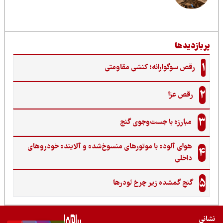
ربازدیدها
1
رقص سوگوارانه؛ کنشی مقاومتی
2
رقص عزا
3
مبارزه با جست‌وجوی گنج‌
هوای آلوده با موتورهای منسوخ‌شده و آلاینده خودروهای
4
داخلی
5
گنجِ گمشده زیر چرخ لودرها
نی