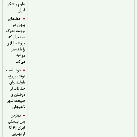
علوم پزشکی
ایران
خطاهای
پنهان در
ترجمه مدرک
تحصیلی که
پرونده اپلای
را با تاخیر
مواجه
می‌کند
درخواست
توقف پروژه
بام‌لند برای
حفاظت از
درختان و
طبیعت شهر
لاهیجان
بهترین
پنل پیامکی
ایران [4 تا
از بهترین