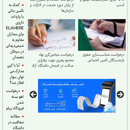
کمک به
نپ
از پایان دوره خدمت در ادارات و
سازمان‌ها
تأمین مالی
یا واردات
داروی
ELAHERE
برای بیماران
مقاوم به
شیمی‌درمانی
در سرطان
واست متناسب‌سازی حقوق
درخواست میانجی‌گری نهاد
تخمدان
نشستگان تأمین اجتماعی
محترم رهبری جهت برقراری
آیا با کپی
عدالت در امتحان دانشگاه آزاد
مدارک می
توان سوار
قطار شد؟
درخواست
لغو بسته
شدن
فرودگاه پیام
مطالبه
شفافیت در
دانشگاه