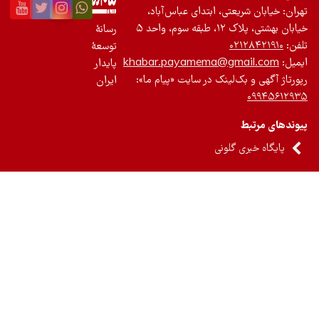
ان: خیابان شریعتی، ابتدای عباس‌آباد،
 بهشتی، پلاک ۱۲، طبقه سوم، واحد ۵
رسانۀ
ن:
۰۲۱۲۸۴۲۱۹۱۰
توسعۀ
یل:
khabar.payamema@gmail.com
پایدار
رتاژ آگهی و بک‌لینک در سایت «پیام ما»:
ایران
۰۹۹۴۵۶۱۲
ندهای مرتبط
پایگاه خبری گلونی