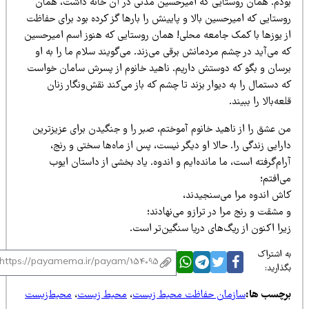
ودم. همان روستایی که امیرحسین مدتی در آن خانه داشت، همان
ستایی که امیرحسین بالا و پایینش را بارها گز کرده بود برای حفاظت
ز یوزها با کمک جامعه محلی! همان روستایی که هنوز اسم امیرحسین
 می‌آید در چشم مردمانش برقی می‌زند. می‌گویند سلام ما را به او
رسان و بگو که دوستش داریم. ناهید خانوم از پسرش سامان خواست
 دستمال را به دیوار بزند تا چشم که باز می‌کند نقش‌ونگار زنان
عه‌بالا را ببیند.
ن عشق را از ناهید خانوم آموختم، صبر را و جنگیدن برای عزیزترین
رایی زندگی را. حالا او دیگر نیست، پس از ماه‌ها سختی و رنج،
ام‌گرفته است، ما مانده‌ایم و اندوه. یاد بخشی از داستان ایوب
‌افتم؛
اش اندوه مرا می‌سنجیدند،
مشقت و رنج مرا در ترازو می‌نهادند؛
را اکنون از ریگ‌های دریا سنگین‌تر است.
 اشتراک
ذارید:
رچسب ها:
سازمان حفاظت محیط زیست
،
محیط زیست
،
محیط‌زیست