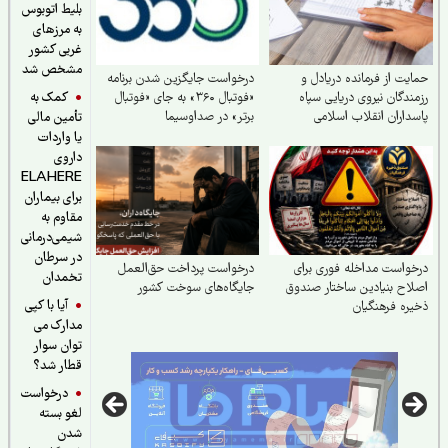
بلیط اتوبوس
به مرزهای
غربی کشور
مشخص شد
یت از فرمانده دریادل و
درخواست جایگزین شدن برنامه
کمک به
ندگان نیروی دریایی سپاه
«فوتبال ۳۶۰» به جای «فوتبال
داران انقلاب اسلامی
برتر» در صداوسیما
تأمین مالی
یا واردات
داروی
ELAHERE
برای بیماران
مقاوم به
شیمی‌درمانی
در سرطان
واست مداخله فوری برای
درخواست پرداخت حق‌العمل
تخمدان
اح بنیادین ساختار صندوق
جایگاه‌های سوخت کشور
آیا با کپی
ره فرهنگیان
مدارک می
توان سوار
قطار شد؟
درخواست
لغو بسته
شدن