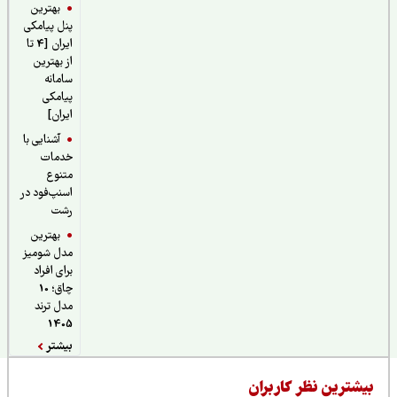
بهترین
پنل پیامکی
ایران [4 تا
از بهترین
سامانه
پیامکی
ایران]
آشنایی با
خدمات
متنوع
اسنپ‌فود در
رشت
بهترین
مدل شومیز
برای افراد
چاق؛ 10
مدل ترند
1405
بیشتر
یشترین نظر کاربران