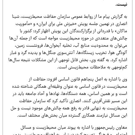
یست.
ه گزارش پیام ما از روابط عمومی سازمان حفاظت محیط‌زیست، شینا
نصاری در نهمین جلسه پویش «خیزش ملی برای ایران» و «مأموریت
کان» با قدردانی از برگزارکنندگان این پویش اظهار کرد: کشور با
الش‌های متعددی در حوزه محیط‌زیست مواجه است که از جمله آن‌ها
ی‌توان به محدودیت منابع آب، تخلیه آبخوان‌ها، فرونشست زمین،
ودگی هوا، تخریب زیستگاه‌ها، آتش‌سوزی جنگل‌ها و پدیده گرد و غبار
شاره کرد. به گفته وی، بخش قابل توجهی از این مشکلات نتیجه سال‌ها
م‌توجهی به ملاحظات محیط‌زیستی است.
ی با اشاره به اصل پنجاهم قانون اساسی افزود: حفاظت از
حیط‌زیست در قانون اساسی به عنوان وظیفه‌ای همگانی شناخته شده
ست و بر همین اساس، همه دستگاه‌ها، نهادها و آحاد جامعه باید در
ین مسیر نقش‌آفرینی کنند. انصاری تأکید کرد که سازمان حفاظت
حیط‌زیست به تنهایی قادر به رفع همه چالش‌های موجود نیست و حل
ین مسائل نیازمند همکاری گسترده میان بخش‌های مختلف است.
عاون رئیس‌جمهور با اشاره به پیوند میان محیط‌زیست و مسائل
جتماعی و فرهنگی تصریح کرد: دستیابی به اهداف محیط‌زیستی بدون