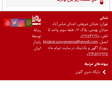
5
نی
ان: خیابان شریعتی، ابتدای عباس‌آباد،
 بهشتی، پلاک ۱۲، طبقه سوم، واحد ۵
رسانۀ
ن:
۰۲۱۲۸۴۲۱۹۱۰
توسعۀ
یل:
khabar.payamema@gmail.com
پایدار
رتاژ آگهی و بک‌لینک در سایت «پیام ما»:
ایران
۰۹۹۴۵۶۱۲
ندهای مرتبط
پایگاه خبری گلونی