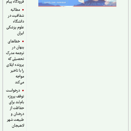
فرودگاه پیام
مطالبه
شفافیت در
دانشگاه
علوم پزشکی
ایران
خطاهای
پنهان در
ترجمه مدرک
تحصیلی که
پرونده اپلای
را با تاخیر
مواجه
می‌کند
درخواست
توقف پروژه
بام‌لند برای
حفاظت از
درختان و
طبیعت شهر
لاهیجان