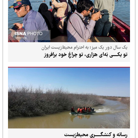
یک سال دور یک میز؛ به احترام محیط‌زیست ایران
تو یکـــــی نِه‌ای هزاری، تو چراغِ خود برافروز
رسانه و کنشگــــــری محیط‌زیست