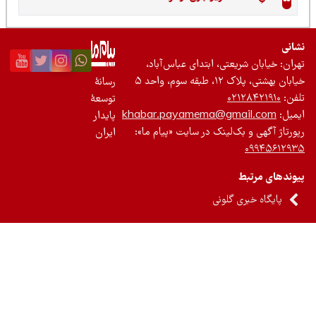
نی
ان: خیابان شریعتی، ابتدای عباس‌آباد،
 بهشتی، پلاک ۱۲، طبقه سوم، واحد ۵
رسانۀ
ن:
۰۲۱۲۸۴۲۱۹۱۰
توسعۀ
یل:
khabar.payamema@gmail.com
پایدار
رتاژ آگهی و بک‌لینک در سایت «پیام ما»:
ایران
۰۹۹۴۵۶۱۲
ندهای مرتبط
پایگاه خبری گلونی