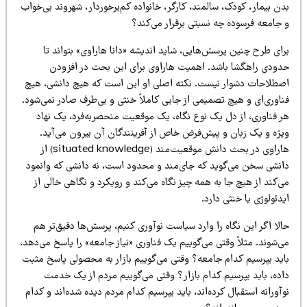
ن بیمار، کودک، سالمند، کارگر، خانواده کم‌برخوردار، شهروند بی‌خواب
 جامعه فرسوده چه نسبتی برقرار می‌کند؟
ای طرح چنین پرسش‌هایی، شاید اندیشه «دانا هاراوی» بتواند تا
دودی راهگشا باشد. اهمیت هاراوی برای این بحث در افزودن
صطلاحات دشوار نیست. نکته اصلی او این است که هیچ دانشی، هیچ
ناوری‌ای و هیچ تصمیمی از جایی کاملاً خنثی و بی‌طرف صادر نمی‌شود.
ر فناوری، از دل یک نوع نگاه، یک موقعیت منحصربه‌فرد، یک نهاد
یژه و یک زبان و پیش‌فرض خاص از آفرینندگان آن بیرون می‌آید.
هاراوی در بحث دانش موقعیت‌مند (situated knowledge) از
انشی سخن می‌گوید که جای‌مند و محدود است، نه دانشی که وانمود
‌کند از هیچ جا به همه چیز نگاه می‌کند و رویکرد و نگاهی خالی از
دئولوژی یا خنثی دارد.
لا اگر این نگاه را وارد سیاست نوآوری کنیم، پرسش‌ها دقیق‌تر هم
‌شوند. مثلاً وقتی می‌گوییم یک فناوری «نیاز جامعه» را پاسخ می‌دهد،
اید بپرسیم کدام جامعه؟ وقتی می‌گوییم بازار به محصولی پاسخ مثبت
اده، باید بپرسیم کدام بازار؟ وقتی می‌گوییم مردم از یک خدمت
آورانه استقبال کرده‌اند، باید بپرسیم کدام مردم دیده شده‌اند و کدام