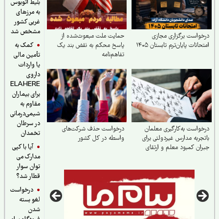
بلیط اتوبوس
به مرزهای
غربی کشور
مشخص شد
واست برگزاری مجازی
حمایت ملت مبعوث‌شده از
کمک به
حانات پایان‌ترم تابستان ۱۴۰۵
پاسخ محکم به نقض بند یک
تفاهم‌نامه
تأمین مالی
یا واردات
داروی
ELAHERE
برای بیماران
مقاوم به
شیمی‌درمانی
در سرطان
واست به‌کارگیری معلمان
درخواست حذف شرکت‌های
تخمدان
جربه مدارس غیردولتی برای
واسطه در کل کشور
آیا با کپی
ان کمبود معلم و ارتقای
مدارک می
فیت آموزش
توان سوار
قطار شد؟
درخواست
لغو بسته
شدن