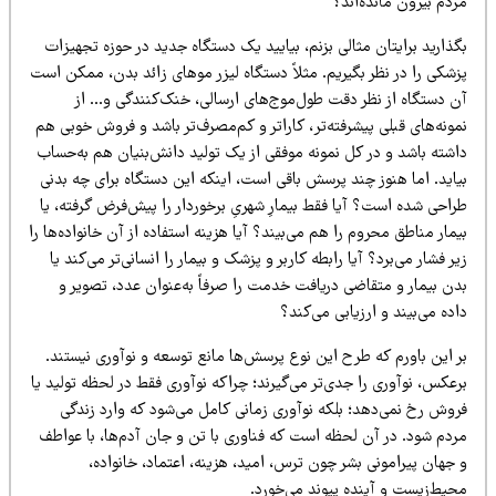
دم بیرون مانده‌اند؟
ذارید برایتان مثالی بزنم، بیایید یک دستگاه جدید در حوزه تجهیزات
شکی را در نظر بگیریم. مثلاً دستگاه لیزر موهای زائد بدن، ممکن است
ن دستگاه از نظر دقت طول‌موج‌های ارسالی، خنک‌کنندگی و… از
ونه‌های قبلی پیشرفته‌تر، کاراتر و کم‌مصرف‌تر باشد و فروش خوبی هم
اشته باشد و در کل نمونه موفقی از یک تولید دانش‌بنیان هم به‌حساب
یاید. اما هنوز چند پرسش باقی است، اینکه این دستگاه برای چه بدنی
احی شده است؟ آیا فقط بیمارِ شهریِ برخوردار را پیش‌فرض گرفته، یا
مار مناطق محروم را هم می‌بیند؟ آیا هزینه استفاده از آن خانواده‌ها را
ر فشار می‌برد؟ آیا رابطه کاربر و پزشک و بیمار را انسانی‌تر می‌کند یا
دن بیمار و متقاضی دریافت خدمت را صرفاً به‌عنوان عدد، تصویر و
ده می‌بیند و ارزیابی می‌کند؟
ر این باورم که طرح این نوع پرسش‌ها مانع توسعه و نوآوری نیستند.
عکس، نوآوری را جدی‌تر می‌گیرند؛ چراکه نوآوری فقط در لحظه تولید یا
روش رخ نمی‌دهد؛ بلکه نوآوری زمانی کامل می‌شود که وارد زندگی
ردم شود. در آن لحظه است که فناوری با تن و جان آدم‌ها، با عواطف
جهان پیرامونی بشر چون ترس، امید، هزینه، اعتماد، خانواده،
حیط‌زیست و آینده پیوند می‌خورد.