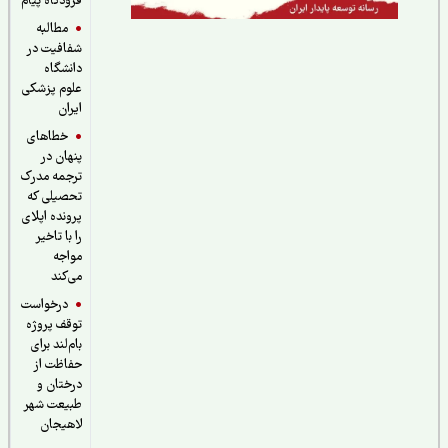
فرودگاه پیام
مطالبه
شفافیت در
دانشگاه
علوم پزشکی
ایران
خطاهای
پنهان در
ترجمه مدرک
تحصیلی که
پرونده اپلای
را با تاخیر
مواجه
می‌کند
درخواست
توقف پروژه
بام‌لند برای
حفاظت از
درختان و
طبیعت شهر
لاهیجان