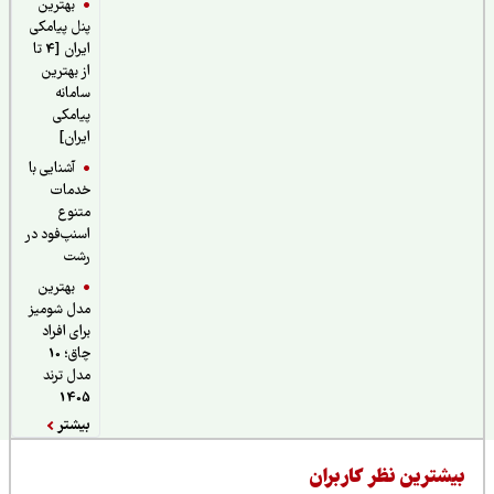
بهترین
پنل پیامکی
ایران [4 تا
از بهترین
سامانه
پیامکی
ایران]
آشنایی با
خدمات
متنوع
اسنپ‌فود در
رشت
بهترین
مدل شومیز
برای افراد
چاق؛ 10
مدل ترند
1405
بیشتر
یشترین نظر کاربران