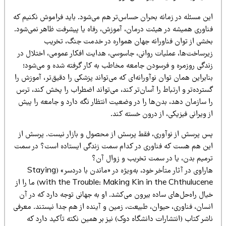
ین مسئله در زمانه بحران حساس‌تر هم می‌شود. باید فراموش نکنیم که
ناوری همیشه در هیئت درمان، آموزش، رفاه یا پیشرفت ظاهر نمی‌شود.
خشی از توان فناورانه جهان همواره در خدمت جنگ، تخریب
یرساخت‌ها، عملیات روانی، جاسوسی، هدایت افکار عمومی، اختلال در
ندگی روزمره و فرسودن جامعه مخاطب به کار گرفته شده و می‌شود؛
ابراین همان توان نوآورانه‌ای که می‌تواند پزشکی را دقیق‌تر، آموزش را
ترده‌تر و ارتباط را آسان‌تر کند، می‌تواند اضطراب را پخش کند، ترس
ا سازمان دهد، بدن‌ها را در وضعیت انتظار نگه دارد و جامعه را پیش
 ویرانی فیزیکی، از درون خسته کند.
س پرسش از نوآوری، فقط پرسش از محصول و بازار نیست. پرسش از
ین هم هست که فناوری در کدام سمت زندگی ایستاده است؟ در سمت
رمیم بدن، یا در سمت تخریب و زوال آن؟
هاراوی در آثار متأخر خود، به‌ویژه در «ماندن با دردسر» (Staying
with the Trouble: Making Kin in the Chthulucene) ما را از
ال راه‌حل‌های ساده بیرون می‌کشد. او به جهانی توجه دارد که در آن
نسان، فناوری، حیوان، طبیعت، زمین و آینده از هم جدا نیستند. معرفی
شر کتاب (انتشارات دانشگاه دوک) نیز بر همین نکته تأکید دارد که