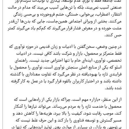
فت جامعه فقط با تورم، عدم توسعه، بیکاری یا تولیدات سرسام‌آور
نعتی آسیب نمی‌بیند، بلکه با تن‌هایی آسیب می‌بیند که مدام در حالت
نتظار، اضطراب، بی‌خوابی، خستگی، خشم فروخورده و بی‌حسی زندگی
ی‌کنند. بخشی از ویرانی اجتماعی همین‌جاست، جایی که بدن‌ها آن‌قدر
شت خورده و در معرض فشار قرار می‌گیرند که کم‌کم یاد می‌گیرند کمتر
س کنند.
ر چنین وضعی، سخن‌گفتن با ادبیات و زبان قدیمی در حوزه نوآوری که
قط متمرکز بر محصول، بازار و شرکت باشد کافی نیست. در ادبیات
خصصی، نوآوری، ایده‌ای خام یا تنها اختراعی جدید نیست. راهنمای
سلو که یکی از منابع اصلی سنجش نوآوری است، نوآوری را محصول یا
ایندی تازه یا بهبودیافته در نظر می‌گیرد که تفاوت معناداری با گذشته
شته باشد و در اختیار کاربران بالقوه قرار گیرد یا در عمل به کار گرفته
ده باشد.
 این منظر، «بازار» مهم است. چراکه بازار یکی از راه‌هایی است که
صول یا خدمت تازه را به مردم می‌رساند. می‌تواند نیازها را آشکار
ند، موجب رقابت شود، کیفیت را بالا ببرد، هزینه‌ها را کاهش دهد و
سیر گسترش و توسعه فناوری را باز کند و این حرف غلط نیست که
‌توجهی به بازار، در بسیاری از موارد، یعنی تولید ایده‌هایی که تنها در