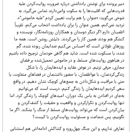
یر پرونده برای نوشتن یادداشتی درباره ضرورت روایت‌کردن علیه
رت‌هایی که اقلیت‌ها را به سکوت وامی‌دارند تماس می‌گیرد. به
وخی می‌گوید: «عنوان را هم برایت تعیین کردم “علیه خاموشی”».
دید نمی‌کنم، همین عنوان را برای یادداشت انتخاب می‌کنم. تقریباً
مینان دارم اگر دیگر دوستان و همکاران روزنامه‌نگار، نویسنده و
نشگر هم بودند همین کار را می‌کردند. دلیلش روشن است. همه ما
وزهای طولانی است که احساس می‌کنیم صدایمان ربوده شده، گُم
ده، یا مسکوت شده است. شاید هم گاهی خودمان ترجیح داده باشیم
ر هیاهوی روایت‌های مسلط، و در خاموشی تحمیل‌شده بر فضای
ازی، حرفی نزنیم. در عوض عقاید و ایده‌هایمان را، با شکل
ندگی‌کردنمان، با عواطفمان، با حضور داشتنمان در فضاهای متفاوت، یا
تی با مراقبت و شکل‌دادن به جمع‌های کوچک نشان دهیم. در واقع
عی کردیم ایده‌هایمان را زندگی کنیم. درست است که می‌توانیم
‌جای در افتادن به یاسِ یک دوران، امیدهای کوچک را زندگی کرد. اما
نها روایت‌کردن و تکرارکردن و واقعیت و حقیقت را کشف‌کردن و
یان‌کردن است که می‌تواند روایت‌های مسلط از جنگ را بشکند. اگر ما
گوییم، پس شجاعت و مسئولیت روایت‌کردن با کیست؟
عارفی نداریم، و این جنگ چهل‌روزه و کشاکش ادامه‌اش هم استثنایی