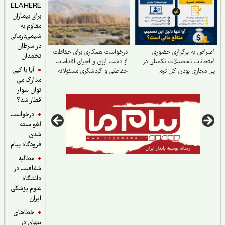
ELAHERE
برای بیماران
مقاوم به
شیمی‌درمانی
در سرطان
راض به برگزاری حضوری
درخواست همکاری برای حفاظت
تخمدان
حانات تحصیلات تکمیلی در
از دشت ارژن و اجرای اقدامات
آیا با کپی
مجازی بودن کل ترم
حفاظتی و گردشگری مسئولانه
مدارک می
توان سوار
قطار شد؟
درخواست
لغو بسته
شدن
فرودگاه پیام
مطالبه
شفافیت در
دانشگاه
علوم پزشکی
ایران
خطاهای
پنهان در