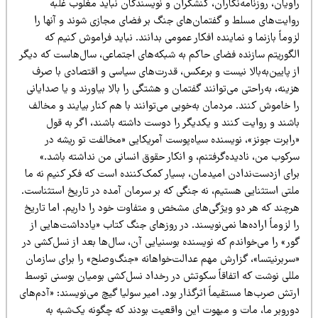
ویان، روزنامه‌نگاران، کنشگران و نویسندگان نباید مغلوب غلبه
وایت‌های مسلط و گفتمان‌های جنگ بر فضای مجازی شوند و آنها را
وماً بازنما و نماینده افکار عمومی بدانند. نباید فراموش کنیم که
لگوریتم سازنده فضای حاکم به شبکه‌های اجتماعی، سال‌هاست که دیگر
ز پایین‌به‌بالا نیست و برعکس، قدرت‌های سیاسی و اقتصادی با صرف
ینه، به‌راحتی می‌توانند گفتمان و هشتگی را بالا بیاورند و یا صدایانی
 خاموش کنند. مردمان به‌خوبی می‌توانند با هم کنار بیایند و مخالف
اشند و روایت کنند و یکدیگر را دوست داشته باشند، اگر به قول
رابرت جونز»، نویسنده سیاه‌پوست آمریکایی «مخالفت تو ریشه در
رکوب من، نادیده‌گرفتنم، و انکار حقوق انسانی من نداشته باشد.»
رای ازدست‌ندادن امیدمان، بسیار کمک‌کننده است که فکر کنیم نه ما
لتی استثنایی هستیم، نه جنگی که بر سرمان آمده در تاریخ استثناست.
رچند که هر دو ویژگی‌های مشخص و متفاوت خود را داریم. اما تاریخ
 لزوماً اراده‌ها نمی‌نویسند. در روزهای جنگ کتاب «یادداشت‌هایی از
ر» را می‌خواندم که نویسنده بوسنیایی آن، سال‌ها بعد از نسل‌کشی در
سربرنیتسا»، گزارش مهم عدالت‌خواهانه «جنگ‌وصلح» را برای سازمان
للی نوشت که اتفاقاً سکوتش در رخداد نسل‌کشی بومیان بوسنی توسط
تش صرب‌ها مستقیماً اثرگذار بود. امیر سولیا گیچ می‌نویسند: «آدم‌های
وروبر ما، مات و مبهوت این واقعیت بودند که چگونه یک‌شبه به