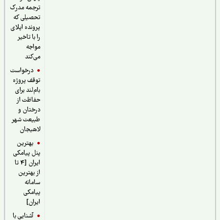
ترجمه مدرک
تحصیلی که
پرونده اپلای
را با تاخیر
مواجه
می‌کند
درخواست
توقف پروژه
بام‌لند برای
حفاظت از
درختان و
طبیعت شهر
لاهیجان
بهترین
پنل پیامکی
ایران [4 تا
از بهترین
سامانه
پیامکی
ایران]
آشنایی با