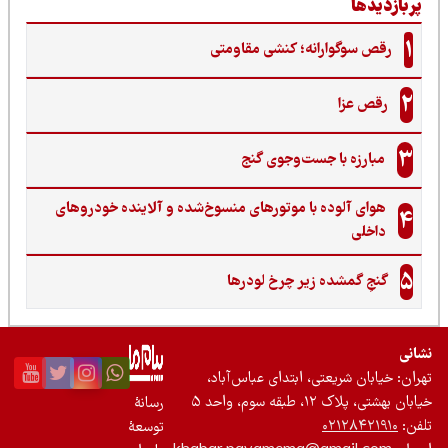
ربازدیدها
1
رقص سوگوارانه؛ کنشی مقاومتی
2
رقص عزا
3
مبارزه با جست‌وجوی گنج‌
هوای آلوده با موتورهای منسوخ‌شده و آلاینده خودروهای
4
داخلی
5
گنجِ گمشده زیر چرخ لودرها
نی
ان: خیابان شریعتی، ابتدای عباس‌آباد،
 بهشتی، پلاک ۱۲، طبقه سوم، واحد ۵
رسانۀ
ن:
۰۲۱۲۸۴۲۱۹۱۰
توسعۀ