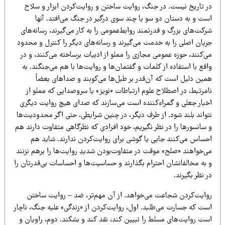
ر تاریخ نیست. در جنگ، روایت ساختن و روایت‌کردن ابزار و سلاح
ست و به دستان دو سو یا چند سوی درگیر در جنگ می‌افتد. آنها
کت‌های بزرگ و قدرتمند روابط‌عمومی را به کار می‌گیرند، رسانه‌های
ریان اصلی را به خدمت می‌گیرند و رسانه‌های دیگر را کنترل و محدود
‌کنند، حوزه عمومی مجازی را مملو از ادبیات برساخته می‌کنند، و در
قع با استفاده از کلمات و گفتمان‌ها و روایت‌ها با هم می‌جنگند. به
مین دلیل است که آن‌قدر بر طبل‌ها می‌کوبند و صداهای بعضاً
مرتبط، در اصطلاح علوم ارتباطات «نویز» یا سروصدایی که مملو از
خبار جعلی و گمراه‌کننده است می‌سازند که صدای هیچ روایت دیگری
تواند بلند شود. از طرف دیگر، در چنین شرایطی، حتی اگر محدودیت‌ها
سانسورها را در نظر نگیریم، خود افرادی که نظرگاهی متفاوت دارند هم
حساس می‌کنند جایی یا گوشی برای روایت‌کردن ندارند. شاید هم
ی‌خواهند «صلح» موقت در متفاوت‌بودن شدیدِ روایت‌ها را برهم نزنند
 به مخالفانشان احترام بگذارند و حساسیت‌ها و احساسات بی‌قدرتان را
 نظر بگیرند.
وایت‌کردن شجاعت می‌خواهد. از آن مهم‌تر، ضد – روایت ساختن
ست که جسارت می‌طلبد. اول، روایت‌کردن از «زندگی» علیه جنگ، ناچار
ست روایت‌های مسلط را تبیین کند، نقد کند و بشکند. دوم، راویان و