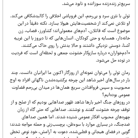
یع‌تر زنده‌زنده سوزانده و نابود می‌شد.
لی با نثری سرد و بی‌رحم، این فروپاشی اخلاقی را کالبدشکافی می‌کند.
 تلاش نمی‌کند از شخصیت‌هایش هیولا بسازد. نکته دقیقاً در این
وضوع است که قاتلان، آدم‌های معمولی‌اند؛ کشاورز، قصاب، زن
نه‌دار، همسایه و حتی کودکان. انسان‌هایی که تا دیروز با این غریبه
شنا، دوستی نزدیکی داشتند و حالا بدنش را روی خاک می‌کشند.
آدم‌خواران» درباره سازوکار خشونت جمعی و لحظه‌ای است که فردیت
ر توده حل می‌شود.
ان تولی را می‌توان نمونه‌ای از روزگار اکنون ما ایرانیان دانست. چند
ر در سال‌های اخیر شاهد این چرخه برکشیده‌شدن ناگهانی افراد به اوج
حبوبیت و سپس فروافتادن سریع همان‌ها در میدان بی‌رحم قضاوت
مومی بوده‌ایم؟
ر روزهای جنگ اخیر بارها شاهد ظهور صداهایی بودیم که از صلح و از
وقف چرخه خشونت گفتند و نوشتند. صداهایی که حتی گاه از زبان
هره‌های محبوب افکار عمومی شنیده شدند. اما همین صداهای
دجنگ، در بسیاری موارد با سوءظن، برچسب‌زنی و حمله مواجه شدند؛
ویی در فضای هیجانی و قطبی‌شده، دعوت به آرامش، خود نوعی تخطی