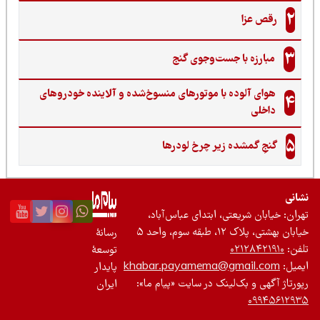
2
رقص عزا
3
مبارزه با جست‌وجوی گنج‌
هوای آلوده با موتورهای منسوخ‌شده و آلاینده خودروهای
4
داخلی
5
گنجِ گمشده زیر چرخ لودرها
نی
ان: خیابان شریعتی، ابتدای عباس‌آباد،
 بهشتی، پلاک ۱۲، طبقه سوم، واحد ۵
رسانۀ
ن:
۰۲۱۲۸۴۲۱۹۱۰
توسعۀ
یل:
khabar.payamema@gmail.com
پایدار
رتاژ آگهی و بک‌لینک در سایت «پیام ما»:
ایران
۰۹۹۴۵۶۱۲