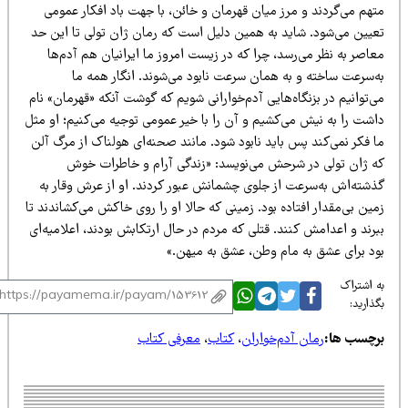
تهم می‌گردند و مرز میان قهرمان و خائن، با جهت باد افکار عمومی
عیین می‌شود. شاید به همین دلیل است که رمان ژان تولی تا این حد
اصر به نظر می‌رسد، چرا که در زیست امروز ما ایرانیان هم آدم‌ها
ه‌سرعت ساخته و به همان سرعت نابود می‌شوند. انگار همه ما
‌توانیم در بزنگاه‌هایی آدم‌خوارانی شویم که گوشت آنکه «قهرمان» نام
اشت را به نیش می‌کشیم و آن را با خیر عمومی توجیه می‌کنیم؛ او مثل
 فکر نمی‌کند پس باید نابود شود. مانند صحنه‌ای هولناک از مرگ آلن
ه ژان تولی در شرحش می‌نویسد: «زندگی آرام و خاطرات خوش
ذشته‌اش به‌سرعت از جلوی چشمانش عبور کردند. او از عرش وقار به
ین بی‌مقدار افتاده بود. زمینی که حالا او را روی خاکش می‌کشاندند تا
رند و اعدامش کنند. قتلی که مردم در حال ارتکابش بودند، اعلامیه‌ای
ود برای عشق به مام وطن، عشق به میهن.»
 اشتراک
ذارید:
رچسب ها:
رمان آدم‌خواران
،
کتاب
،
معرفی کتاب