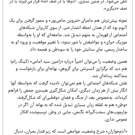
قی می‌شود. در چنین بستری، آدم‌ها یا در صف «ما» قرار می‌گیرند یا در
ف «دیگری».
مونه پیش‌ترش هم ماجرای «شروین حاجی‌پور» و مجوز گرفتن برای یک
بوم بود که از همان لحظه انتشار خبر، از سوی کاربران شبکه‌های
تماعی از قهرمان به متهم تبدیل شد. جامعه‌ای که او را به‌واسطه
وزیک «برای» و مواضعش با شور ستود، با تغییر موقعیت و ورود او به
اختار رسمی، جای ستایش خود را به سوءظن و هجمه داد.
مین وضعیت را می‌توان اخیراً درباره «رامین سید امامی» (کینگ رام)
م دید که برگزاری کنسرتش برای گروهی، بهانه‌ای برای بازخواست و
حاکمه رسانه‌ای شد.
قش شبکه‌های اجتماعی را هم نمی‌توان نادیده گرفت که به‌واسطه آنها
نگار بیش از هر زمان دیگری، امکان شکل‌گیری هیستری جمعی را فراهم
رده‌اند. به‌خصوص بعد از جنگ و فضای دوقطبی‌ای که شکل‌گرفته،
طن» هم به لقلقه زبان بسیاری تبدیل شده که به بهانه آن اگر در
ارچوب‌های سخت‌گیرانه نگنجی، جایی در وطن ترسیم‌شده افکار
مومی نداری.
آدم‌خواران» شرح وضعیت جوامعی است که زیر فشار بحران، دنبال