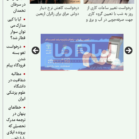
در سرطان
واست تغییر ساعات کاری از
درخواست کاهش نرخ دینار
تخمدان
 به شب با تعیین گروه کاری
دولتی عراق برای زائران اربعین
آیا با کپی
 صرفه‌جویی در آب و برق و
مدارک می
ش استهلاک ناشی از ترافیک
توان سوار
قطار شد؟
درخواست
لغو بسته
شدن
فرودگاه پیام
مطالبه
شفافیت در
دانشگاه
علوم پزشکی
ایران
خطاهای
پنهان در
ترجمه مدرک
تحصیلی که
پرونده اپلای
را با تاخیر