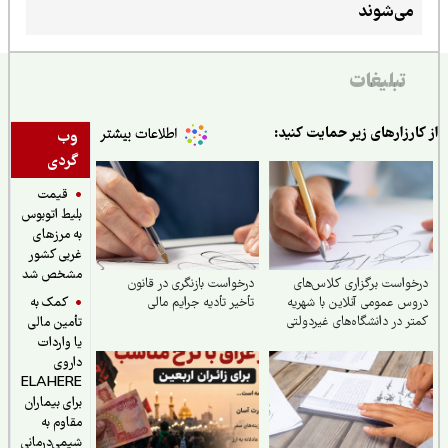
می‌شوند
تبلیغات
ارزارهای زیر حمایت کنید:
وب
گردی
قیمت
بلیط اتوبوس
به مرزهای
غربی کشور
مشخص شد
واست برگزاری کلاس‌های
درخواست بازنگری در قانون
کمک به
س عمومی آنلاین با شهریه
تأخیر تأدیه جرایم مالی
ر در دانشگاه‌های غیردولتی
تأمین مالی
یا واردات
داروی
ELAHERE
برای بیماران
مقاوم به
شیمی‌درمانی