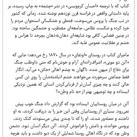
تاب که با ترجمه «احسان کرم‌ویسی» در نشر «چشمه» به چاپ رسیده، بر
ایه داستانی واقعی در فرانسه قرن نوزدهم نوشته شده. زمانی که کشور
ر تب جنگ با پروس می‌سوخت، قحطی و خشکسالی استخوان مردم را
رد کرده و شکست نظامی، جامعه‌ای مضطرب و خشمگین ساخته بود.
ر چنین فضایی، کافی بود شایعه‌ای دهان‌به‌دهان بچرخد تا هراس و
شم بر عقلانیت عمومی غلبه کند.
ماجرای کتاب در روستای «اوتفای» در سال ۱۸۷۰ رخ می‌دهد؛ جایی که
آلن دو مونِی»، اشراف‌زاده‌ای آرام و خوش‌نام که حتی داوطلب جنگ
ای دفاع از میهن شده، ناگهان به چشم اهالی «خائن» می‌آید. انگار
قط جماعتی سرخورده می‌خواهند خشم انباشته‌شان را روی تن کسی
لی کنند و چه چیزی آسان‌تر از قربانی‌کردن انسانی که همین نزدیکی
ستاده و چه توجیهی بهتر از «به نام وطن»؟
لن در میان روستاییان ایستاده بود که گزارش داد جنگ خوب پیش
ی‌رود. بسیاری از روستاییان وقتی این خبر را بد دریافت کردند، به او
اختند و حمله‌ور شدند، او را که تا چندی پیش می‌ستودند کتک زدند،
روسی خواندند و نامش را فراموش کردند. آلن دیگر انسان نبود. دشمنِ
طن بود که در نگاه اهالی روستا شمایلی از یک دیو داشت و باید هرچه