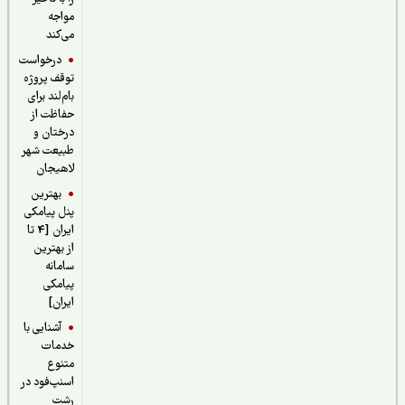
مواجه
می‌کند
درخواست
توقف پروژه
بام‌لند برای
حفاظت از
درختان و
طبیعت شهر
لاهیجان
بهترین
پنل پیامکی
ایران [4 تا
از بهترین
سامانه
پیامکی
ایران]
آشنایی با
خدمات
متنوع
اسنپ‌فود در
رشت