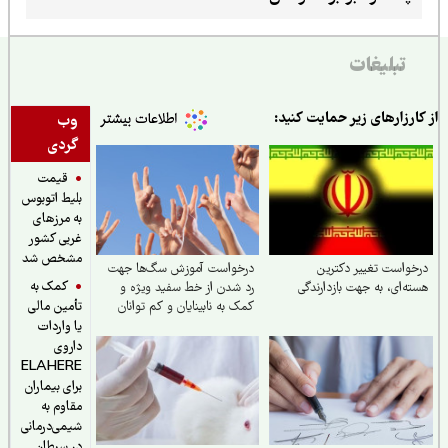
تبلیغات
ارزارهای زیر حمایت کنید:
وب
گردی
قیمت
بلیط اتوبوس
به مرزهای
غربی کشور
مشخص شد
واست تغییر دکترین
درخواست آموزش سگ‌ها جهت
کمک به
ه‌ای، به جهت بازدارندگی
رد شدن از خط سفید ویژه و
کمک به نابینایان و کم توانان
تأمین مالی
یا واردات
داروی
ELAHERE
برای بیماران
مقاوم به
شیمی‌درمانی
در سرطان