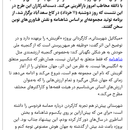
ا ذائقه مخاطب امروز بازآفرینی می‌کند. دست‌اندرکاران این طرح در
این نشست که روز دوشنبه (۱۱ خرداد) در کاخ سعدآباد برگزار شد، از
رنامه تولید مجموعه‌ای بر اساس شاهنامه و نقش فناوری‌های نوین
خن گفتند.
یکائیل شهرستانی»، کارگردانی پروژه «آفرینش» را برعهده دارد و در
وضیح این اثر گفت: «وظیفه هر میهن‌پرستی است که از گنجینه ملی
ودش به هر شکلی نگهبانی کند؛ به‌خصوص گنجینه ارزشمندی مثل
اهنامه
که فقط متعلق به ایرانیان نیست، همان‌طور که شکسپیر متعلق
 انگلیسی‌ها نیست. به نظر من این اثر، جهان متفاوتی را از آغاز
فرینش که نام این مجموعه هم است، شروع می‌کند و ادامه می‌دهد تا
مانی که جهان شکل می‌گیرد و تمام ارزش‌هایی را که به‌عنوان
رزش‌های انسانی می‌شناسیم در هیئت قصه‌ها و کاراکترهای مختلف
طرح می‌کند.»
هرستانی پیش‌تر هم تجربه کارکردن درباره حماسه فردوسی را داشته
ست: «برای من که پیش‌ازاین بر روی یک‌سوم شاهنامه و بخش
اطیری در سال‌های دور کار کرده بودم، این پیشنهاد جذاب بود. این
روژه باعث شد بیش از گذشته به جهان هوش مصنوعی توجه کنم و