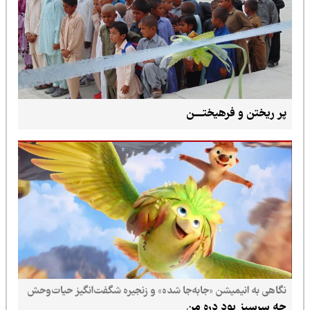
پر ریختن و فرهیختــــن
نگاهی به انیمیشن «جابه‌جا شده» و زنجیره شگفت‌انگیز حیات‌وحش
چه سرسبز بود دره من