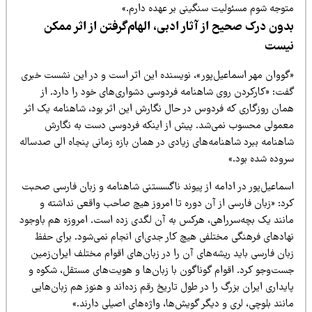
توجه شوم مسئولیت سنگینی بر عهده دارم.»
دون درک صحیح از آثار ادبی، الهام‌گرفتن از اثر ممکن
یست
گووان مهر اسماعیل‌پور»، نویسنده این اثر است و در این نشست خبری
فت: «کارکردن روی شاهنامه فردوسی دشواری‌های خود را دارد. از
مان روزگاری که فردوس در حال نگارش این اثر بود، شاهنامه یک اثر
عمولی محسوب نمی‌شد. پیش از اینکه فردوسی دست به نگارش
هنامه ببرد شاهنامه‌های زیادی در همان بازه زمانی پنجاه الی صدساله
روده شده بود.»
سماعیل‌پور در ادامه از پیوند ناگسستنی شاهنامه و زبان فارسی صحبت
رد: «زبان فارسی از آن دوره تا امروز هیچ صاحب واقعی نداشته و
انند یک بچه‌سرراهی، هرکس به آن لگدی زده است. امروزه هم باوجود
هادهای فرهنگی مختلفی هیچ کار جدی‌ای انجام نمی‌شود. برای حفظ
ان فارسی باید ریشه‌های آن را در زبان‌های اقوام مختلف ایران‌زمین
ست‌وجو کرد. اقوام گوناگون با زبان‌ها و هویت‌های مستقل، شکوه و
یداری ایران بزرگ را در طول تاریخ رقم زده‌اند و هنوز هم زبان‌هایی
نند بلوچی، لری و دیگر گویش‌ها، واژه‌های اصیلی دارند.»