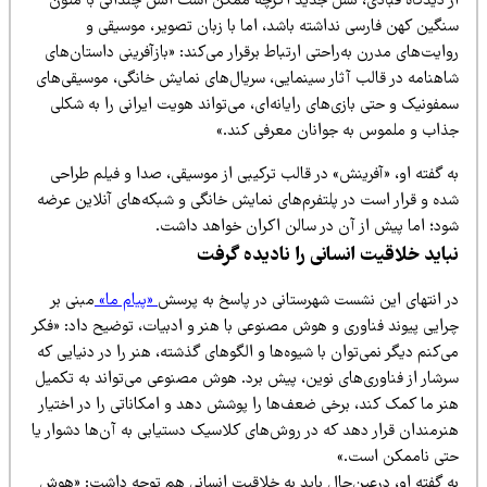
ز دیدگاه قبادی، نسل جدید اگرچه ممکن است انس چندانی با متون
نگین کهن فارسی نداشته باشد، اما با زبان تصویر، موسیقی و
ایت‌های مدرن به‌راحتی ارتباط برقرار می‌کند: «بازآفرینی داستان‌های
اهنامه در قالب آثار سینمایی، سریال‌های نمایش خانگی، موسیقی‌های
فونیک و حتی بازی‌های رایانه‌ای، می‌تواند هویت ایرانی را به شکلی
ذاب و ملموس به جوانان معرفی کند.»
 گفته او، «آفرینش» در قالب ترکیبی از موسیقی، صدا و فیلم طراحی
ده و قرار است در پلتفرم‌های نمایش خانگی و شبکه‌های آنلاین عرضه
ود؛ اما پیش از آن در سالن اکران خواهد داشت.
باید خلاقیت انسانی را نادیده گرفت
ر انتهای این نشست شهرستانی در پاسخ به پرسش
«پیام ما»
مبنی بر
رایی پیوند فناوری و هوش مصنوعی با هنر و ادبیات، توضیح داد: «فکر
‌کنم دیگر نمی‌توان با شیوه‌ها و الگوهای گذشته، هنر را در دنیایی که
رشار از فناوری‌های نوین، پیش برد. هوش مصنوعی می‌تواند به تکمیل
نر ما کمک کند، برخی ضعف‌ها را پوشش دهد و امکاناتی را در اختیار
نرمندان قرار دهد که در روش‌های کلاسیک دستیابی به آن‌ها دشوار یا
تی ناممکن است.»
ه گفته او، درعین‌حال باید به خلاقیت انسانی هم توجه داشت: «هوش