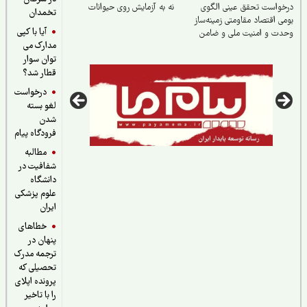
واست تحقق عینی الگوی
نه به آزمایش روی حیوانات
تخمدان
ی اقتصاد مقاومتی زمینه‌ساز
آیا با کپی
ت و امنیت ملی و ضامن
مدارک می
‌آوری سرزمینی
توان سوار
قطار شد؟
درخواست
لغو بسته
شدن
فرودگاه پیام
مطالبه
شفافیت در
دانشگاه
علوم پزشکی
ایران
خطاهای
پنهان در
ترجمه مدرک
تحصیلی که
پرونده اپلای
را با تاخیر