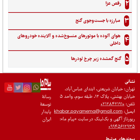
2
رقص عزا
3
مبارزه با جست‌وجوی گنج‌
هوای آلوده با موتورهای منسوخ‌شده و آلاینده خودروهای
4
داخلی
5
گنجِ گمشده زیر چرخ لودرها
نی
ان: خیابان شریعتی، ابتدای عباس‌آباد،
 بهشتی، پلاک ۱۲، طبقه سوم، واحد ۵
رسانۀ
ن:
۰۲۱۲۸۴۲۱۹۱۰
توسعۀ
یل:
khabar.payamema@gmail.com
پایدار
رتاژ آگهی و بک‌لینک در سایت «پیام ما»:
ایران
۰۹۹۴۵۶۱۲
ندهای مرتبط