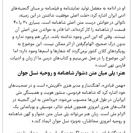
 در ادامه به معضل تولید نمایشنامه و فیلمنامه بر مبنای گنجینه‌های
دبی ایران اشاره کرد: «علت اصلی موفقیت نداشتن در این زمینه،
ناتوانی در خوانش درست متن اصلی شاهنامه است. بسیاری ۳۰ یا ۴۰
مت از شاهنامه را کار کرده‌اند، اما قادر به خواندن متن اصلی آن
یستند. وقتی که این انس وجود نداشته باشد، درکی هم وجود ندارد و
دون درک صحیح، الهام‌گرفتن از اثر ممکن نیست. این موضوع به
یکردهای کلان کشور برمی‌گردد که شعارها و اسم‌ها وجود دارد؛ اما
ن موضوع را در عمل نمی‌بینیم و کتاب‌های درسی ما از زبان و ادبیات
ارسی تهی است.»
نر؛ پلی میان متن دشوار شاهنامه و روحیه نسل جوان
بهمن قبادی»، آهنگ‌ساز و مدیر هنری «آفرینش» است و در صحبت‌های
ود اشاره کرد که شاهنامه فردوسی، منشور هویت و همبستگی ملی
یرانیان در طول قرن‌ها محسوب می‌شود: «پرداختن به این گنجینه در
الب‌های هنری امروزی همچون فیلم، تئاتر، موسیقی و پویانمایی یک
لزام ملی است. زبان هنر می‌تواند پلی میان متن دشوار و کهن شاهنامه
 روحیه امروزی مخاطبان، به‌ویژه نسل جوان ایجاد کند.»