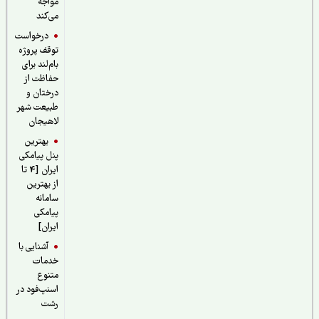
مواجه
می‌کند
درخواست
توقف پروژه
بام‌لند برای
حفاظت از
درختان و
طبیعت شهر
لاهیجان
بهترین
پنل پیامکی
ایران [4 تا
از بهترین
سامانه
پیامکی
ایران]
آشنایی با
خدمات
متنوع
اسنپ‌فود در
رشت