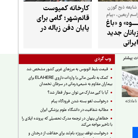
کارخانه کمپوست
شایعه ذبح گوزن
راسم اربعین، «پیام
قائم‌شهر؛ گامی برای
ـــوه» و «باغ
ما» دلایل انتشار این شایعه و
پایان دفن زباله در
تی این گونه را
بانان جدید
مازندران
یرانی
وب گردی
قیمت بلیط اتوبوس به مرزهای غربی کشور مشخص شد
کمک به تأمین مالی یا واردات داروی ELAHERE برای
بیماران مقاوم به شیمی‌درمانی در سرطان تخمدان
آیا با کپی مدارک می توان سوار قطار شد؟
درخواست لغو بسته شدن فرودگاه پیام
عادلانه
مطالبه شفافیت در دانشگاه علوم پزشکی ایران
خطاهای پنهان در ترجمه مدرک تحصیلی که پرونده اپلای را
با تاخیر مواجه می‌کند
درخواست توقف پروژه بام‌لند برای حفاظت از درختان و