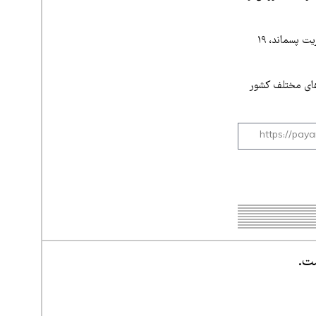
وی همچنین افزود گفت: از این میزان ۵۸ درصد با موضوع تصفیه فاضلاب، ۲۳ درصد در حوزه مدیریت پسماند، ۱۹
های مختلف کشور
ست.