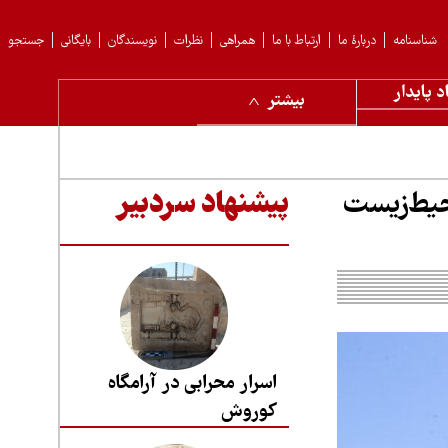
شناسنامه
دربارهٔ ما
ارتباط با ما
همراهی
نظرات
نویسندگان
بایگانی
جستجو
د پایدار
بیشتر
 ملی محیط‌زیست
پیشنهاد سردبیر
اسرار محرابی در آرامگاه
کوروش