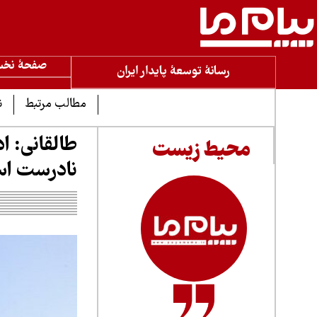
صفحۀ نخ
رسانۀ توسعۀ پایدار ایران
مطالب مرتبط
ن
محیط زیست
نادرست ا