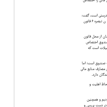
حمایت‌های مالی را اختصاص
عتبار به صندوق ادعای نادرستی است، گفت:
در طول سالیان گذشته از ۴ محل منابعی به صندوق آمده است که عمده آن در سال ۹۹ و از محل بند ن تبصره ۶ قانون
 محل قانون مدیریت پسماند، نزدیک به ۶۰ میلیارد تومان از محل قانون
ور به صندوق اختصاص
هیلات است که
ات صندوق است؛ اما
انحراف در مصارف منابع مالی
دگان دارد.
لحاظ اهلیت و
اهد بودیم و همچنین
د ۹۵۰ میلیارد تومان درخواست در دست بررسی و