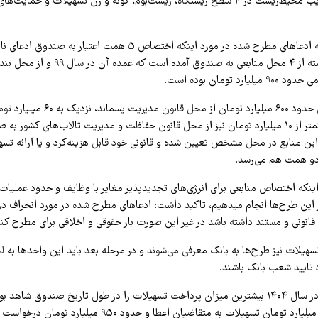
برای جلوگیری از تخریب محیط‌زیست در ۴ سطح زیستگاه، زیست‌بوم، گونه و ژن تسهیلات و 
وی با اشاره به اینکه ادعاهای مطرح شده در مورد اینکه اختصاص ۵ همت ا
وی افزود: همچنین حدود ۶۰۰ میلیارد تومان از
هوای پاک و رقمی کمتر از ۱۰ میلیارد تومان نیز از محل قانون حفاظت و مدیریت تالاب‌های کش
ین منابع در محل مشخص تعیین شده و قانونی خود قابل هزینه‌کرد و یا ارائه تس
دو همت هم می‌رسد.
ه اینکه اختصاص منابعی برای انرژی‌های تجدیدپذیر مغایر با وظایف و حدود عملی
ما حمایت معنوی از این طرح‌ها انجام می‎دهیم، تاکید داشت: ادعاهای مطرح شده در مورد 
ی قانونی و مستند داشته باشد در غیر این صورت بار حقوقی و اخلاقی برای مطرح کنن
هیلات نیز طرح‌ها به بانک معرفی می‌شوند و در مرحله بعد باید این واحدها به 
 تایید شعب بانک باشند.
طالقانی ادامه داد: در سال ۱۴۰۴ بیشترین میزان پرداخت تسهیلات را در طول تاریخ صندوق ش
افزود: تاکنون ۵۵۰ میلیارد تومان تسهیلات به متقاضیان اعطا و حدو