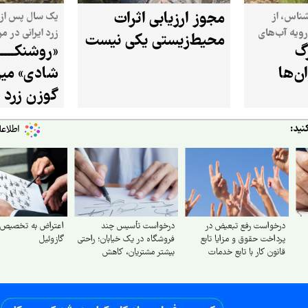
مجوز ارزیابی اثرات
شناس، از
یک سال پس از 
رویه آب‌های
زرد ایرانی در م
محیط‌زیستی یکی نیست
گ
«روشنکـــــ
برنامه‌های حفاظ
ن‌ها
شادی» میز
بررسی می‌کند
گوزن زرد ا
نید:
درخواست رفع تبعیض در
درخواست تأسیس چند
اعتراض به تخصیص نا
پرداخت حقوق و مزایا تابع
فروشگاه در یک خیابان؛ راحتی
گازوئیل
قانون کار با تابع خدمات
بیشتر مشتریان، کاهش
کشوری
ترافیک و صرفه‌جویی در
مصرف بنزین