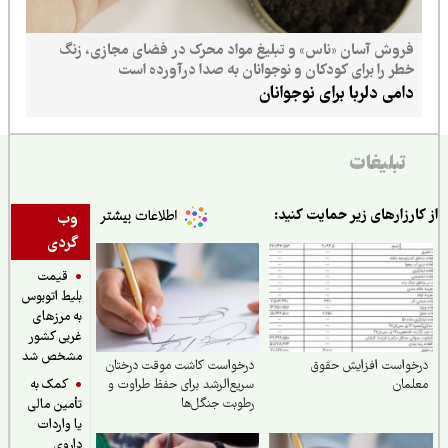
فروش آسان «ناس» و تبلیغ مواد محرک در فضای مجازی، زنگ
خطر را برای کودکان و نوجوانان به صدا درآورده است
دامی دلربا برای نوجوانان
تبلیغات
ارزارهای زیر حمایت کنید:
وب
گردی
قیمت
بلیط اتوبوس
به مرزهای
غربی کشور
مشخص شد
خواست افزایش حقوق
درخواست کاشت موقت درختان
کمک به
مان
سریع‌الرشد برای حفظ طراوت و
رطوبت جنگل‌ها
تأمین مالی
یا واردات
داروی