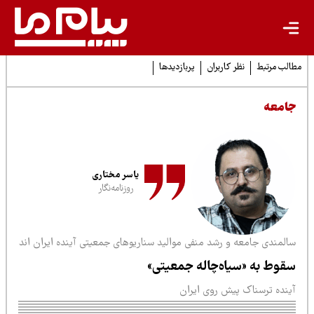
لب مرتبط
نظر کاربران
پربازدیدها
امعه
یاسر مختاری
روزنامه‌نگار
المندی جامعه و رشد منفی موالید سناریوهای جمعیتی آینده ایران اند
قوط به «سیاه‌چاله جمعیتی»
ینده ترسناک پیش روی ایران