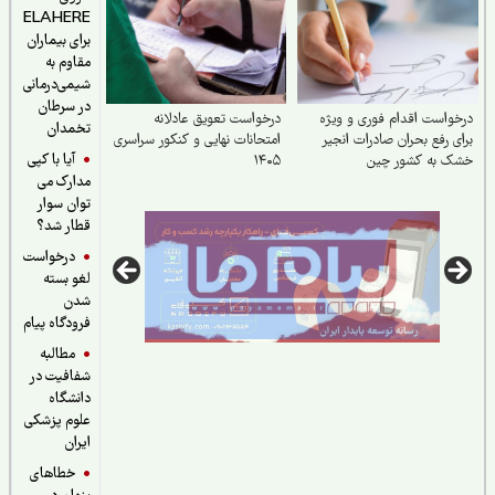
ELAHERE
برای بیماران
مقاوم به
شیمی‌درمانی
در سرطان
واست اقدام فوری و ویژه
درخواست تعویق عادلانه
تخمدان
ی رفع بحران صادرات انجیر
امتحانات نهایی و کنکور سراسری
آیا با کپی
ک به کشور چین
۱۴۰۵
مدارک می
توان سوار
قطار شد؟
درخواست
لغو بسته
شدن
فرودگاه پیام
مطالبه
شفافیت در
دانشگاه
علوم پزشکی
ایران
خطاهای