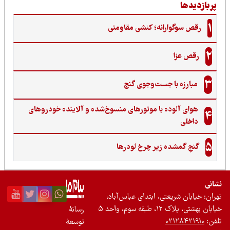
ربازدیدها
1
رقص سوگوارانه؛ کنشی مقاومتی
2
رقص عزا
3
مبارزه با جست‌وجوی گنج‌
هوای آلوده با موتورهای منسوخ‌شده و آلاینده خودروهای
4
داخلی
5
گنجِ گمشده زیر چرخ لودرها
نی
ان: خیابان شریعتی، ابتدای عباس‌آباد،
 بهشتی، پلاک ۱۲، طبقه سوم، واحد ۵
رسانۀ
ن:
۰۲۱۲۸۴۲۱۹۱۰
توسعۀ