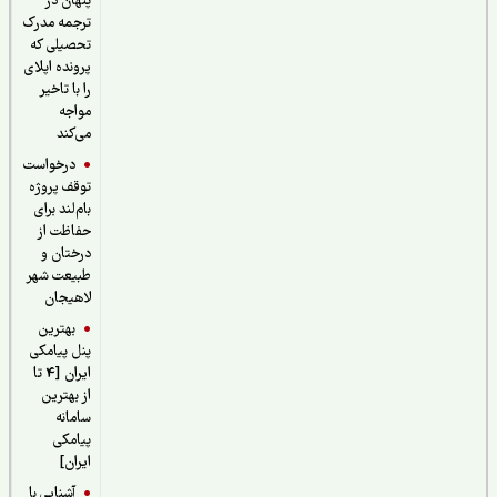
پنهان در
ترجمه مدرک
تحصیلی که
پرونده اپلای
را با تاخیر
مواجه
می‌کند
درخواست
توقف پروژه
بام‌لند برای
حفاظت از
درختان و
طبیعت شهر
لاهیجان
بهترین
پنل پیامکی
ایران [4 تا
از بهترین
سامانه
پیامکی
ایران]
آشنایی با