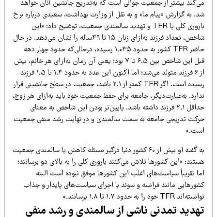
ی‌کند بیشتر از جمعیت جوانی است که به‌تدریج جانشین آنان خواهد
د. به گزارش «پیام ما» و به نقل از وزارت بهداشت، سعیدی درباره نرخ
باروری کلی یا TFR و تهدید سالمندی جمعیت، توضیح داد: «این
شاخص، تعداد فرزند به‌ازای زنان ۱۵ تا ۴۹ساله را نشان می‌دهد. در حال
حاضر TFR کشور به حدود ۱.۰۳۵ رسیده، درحالی‌که حدود چهار دهه
قبل این شاخص بین ۶.۵ تا ۷ بود؛ یعنی آن زمان به‌ازای هر خانم، بیش
از ۶ فرزند متولد می‌شد؛ اما اکنون این عدد به حدود ۱.۴ تا ۱.۵ فرزند
رسیده است. اگر TFR کمتر از ۲.۱ باشد، جمعیت در سطح جانشینی قرار
ارد. به‌عبارت‌دیگر، جامعه برای حفظ جمعیت خود باید به‌ازای هر زوج،
حداقل ۲.۱ فرزند داشته باشد. پایین‌تر بودن این شاخص به معنای
رکت تدریجی جامعه به سمت سالمندی و در نهایت رشد منفی جمعیت
ست.»
به گفته او بیش از ۶۰ کشور دنیا درگیر مسئله کاهش یا سالمندی جمعیت
تند: «این کشورها تلاش می‌کنند باروری کلی را به بالای دو برسانند؛
ما تقریباً سیاست‌های اغلب این کشورها موفق نبوده است البته
شورهایی مانند فرانسه و سوئد با اجرای سیاست‌های پایدار و جذاب
ه‌اند TFR خود را به حدود ۱.۷ تا ۱.۸ برسانند.»
هدید تمدنی ناشی از سالمندی و رشد منفی