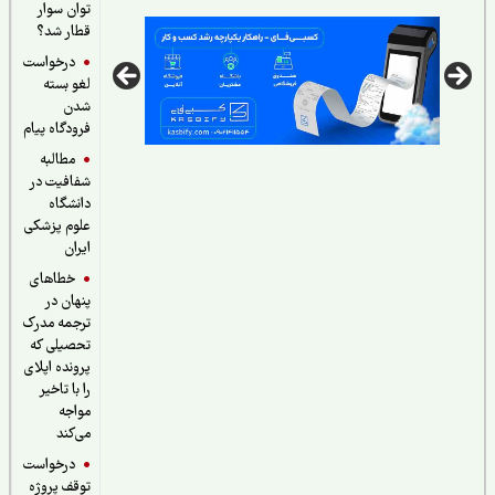
توان سوار
قطار شد؟
درخواست
لغو بسته
شدن
فرودگاه پیام
مطالبه
شفافیت در
دانشگاه
علوم پزشکی
ایران
خطاهای
پنهان در
ترجمه مدرک
تحصیلی که
پرونده اپلای
را با تاخیر
مواجه
می‌کند
درخواست
توقف پروژه