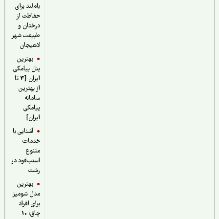
بام‌لند برای
حفاظت از
درختان و
طبیعت شهر
لاهیجان
بهترین
پنل پیامکی
ایران [4 تا
از بهترین
سامانه
پیامکی
ایران]
آشنایی با
خدمات
متنوع
اسنپ‌فود در
رشت
بهترین
مدل شومیز
برای افراد
چاق؛ 10