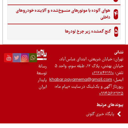
هوای آلوده با موتورهای منسوخ‌شده و آلاینده خودروهای
4
داخلی
5
گنجِ گمشده زیر چرخ لودرها
نی
ان: خیابان شریعتی، ابتدای عباس‌آباد،
 بهشتی، پلاک ۱۲، طبقه سوم، واحد ۵
رسانۀ
ن:
۰۲۱۲۸۴۲۱۹۱۰
توسعۀ
یل:
khabar.payamema@gmail.com
پایدار
رتاژ آگهی و بک‌لینک در سایت «پیام ما»:
ایران
۰۹۹۴۵۶۱۲
ندهای مرتبط
پایگاه خبری گلونی