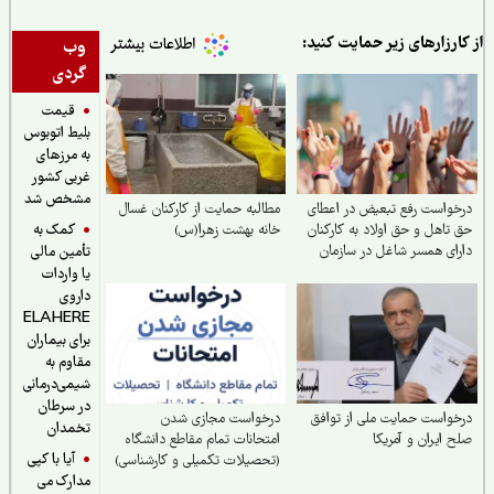
ارزارهای زیر حمایت کنید:
وب
گردی
قیمت
بلیط اتوبوس
به مرزهای
غربی کشور
مشخص شد
واست رفع تبعیض در اعطای
مطالبه حمایت از کارکنان غسال
کمک به
تاهل و حق اولاد به کارکنان
خانه بهشت زهرا(س)
ای همسر شاغل در سازمان
تأمین مالی
ین اجتماعی
یا واردات
داروی
ELAHERE
برای بیماران
مقاوم به
شیمی‌درمانی
در سرطان
واست حمایت ملی از توافق
درخواست مجازی شدن
تخمدان
 ایران و آمریکا
امتحانات تمام مقاطع دانشگاه
آیا با کپی
(تحصیلات تکمیلی و کارشناسی)
مدارک می