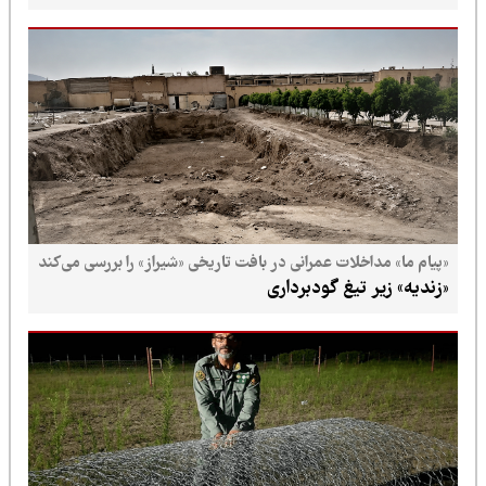
«پیام ما» مداخلات عمرانی در بافت تاریخی «شیراز» را بررسی می‌کند
«زندیه» زیر تیغ گودبرداری