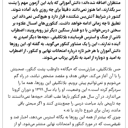
نتظران اضافه شده‌اند؛ دانش‌آموزانی که باید این آزمون مهم را پشت
 بگذارند، اما هنوز نمی‌دانند دقیقاً برای چه روزی باید آماده شوند.
شور در شرایط آتش‌بس شکننده قرار دارد و هیچ‌کس نمی‌داند این
علیق تا چه زمانی ادامه خواهد داشت. کنکوری‌های امسال علاوه بر
ختی درس‌خواندن با دو فشار سنگین دیگر نیز روبه‌رویند: اضطراب
اشی از جنگ و استرس فرساینده بلاتکلیفی. «بچه‌ها دیگر امیدی به
نده ندارند.» این را یک مشاور کنکور می‌گوید. به گفته او، این روزها
نش‌آموزان با هر خبر تازه درباره امتحانات نهایی و کنکور، از اضطراب
 امید و دوباره از امید به نگرانی پرتاب می‌شوند.
س بلاتکلیفی، عبارتی‌ست که «یگانه» داوطلب پشت کنکور، صحبتش
ا با آن آغاز می‌کند. «وقتی هدف و مقصد مشخص نباشد، در راه گم
‌شویم و نمی‌توانیم پیش برویم. بلاتکلیفی این روزها، همه ما را
سردرگم کرده است.» این وضعیت، او را یاد سال ۱۳۹۹ و دوران کرونا
‌اندازد. در آن سال هم کنکور بارها عقب افتاد. «بچه‌ها نمی‌دانستند تا
ه تاریخی باید مباحث درسی را جمع‌بندی کنند و اگر مبحثی باقی
نده، زمان برای شروع دارند یا نه.»
یزی که بیشتر از همه این روزها به یگانه استرس می‌دهد، اخبار ضد و
قیضی‌ست که در مورد کنکور و امتحانات نهایی منتشر می‌شود. او از