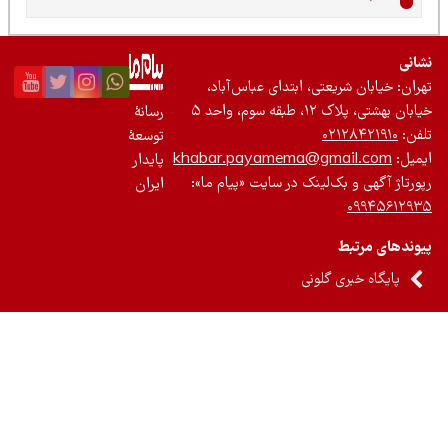
نی
ان: خیابان شریعتی، ابتدای عباس‌آباد،
 بهشتی، پلاک ۱۲، طبقه سوم، واحد ۵
رسانۀ
ن:
۰۲۱۲۸۴۲۱۹۱۰
توسعۀ
یل:
khabar.payamema@gmail.com
پایدار
رتاژ آگهی و بک‌لینک در سایت «پیام ما»:
ایران
۰۹۹۴۵۶۱۲
ندهای مرتبط
پایگاه خبری گلونی