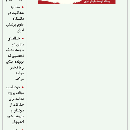
مطالبه
شفافیت در
دانشگاه
علوم پزشکی
ایران
خطاهای
پنهان در
ترجمه مدرک
تحصیلی که
پرونده اپلای
را با تاخیر
مواجه
می‌کند
درخواست
توقف پروژه
بام‌لند برای
حفاظت از
درختان و
طبیعت شهر
لاهیجان