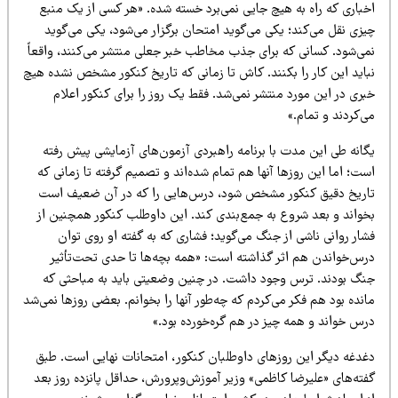
خباری که راه به هیچ جایی نمی‌برد خسته شده. «هر کسی از یک منبع
یزی نقل می‌کند؛ یکی می‌گوید امتحان برگزار می‌شود، یکی می‌گوید
می‌شود. کسانی که برای جذب مخاطب خبر جعلی منتشر می‌کنند، واقعاً
باید این کار را بکنند. کاش تا زمانی که تاریخ کنکور مشخص نشده هیچ
ری در این مورد منتشر نمی‌شد. فقط یک روز را برای کنکور اعلام
‌کردند و تمام.»
گانه طی این مدت با برنامه راهبردی آزمون‌های آزمایشی پیش رفته
ت؛ اما این روزها آنها هم تمام شده‌اند و تصمیم گرفته تا زمانی که
اریخ دقیق کنکور مشخص شود، درس‌هایی را که در آن ضعیف است
خواند و بعد شروع به جمع‌بندی کند. این داوطلب کنکور همچنین از
ار روانی ناشی از جنگ می‌گوید؛ فشاری که به گفته او روی توان
رس‌خواندن هم اثر گذاشته است: «همه بچه‌ها تا حدی تحت‌تأثیر
نگ بودند. ترس وجود داشت. در چنین وضعیتی باید به مباحثی که
نده بود هم فکر می‌کردم که چه‌طور آنها را بخوانم. بعضی روزها نمی‌شد
رس خواند و همه چیز در هم گره‌خورده بود.»
غدغه دیگر این روزهای داوطلبان کنکور، امتحانات نهایی است. طبق
فته‌های «علیرضا کاظمی» وزیر آموزش‌وپرورش، حداقل پانزده روز بعد