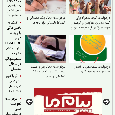
بلیط اتوبوس
به مرزهای
غربی کشور
مشخص شد
واست کارت تنخواه برای
درخواست ایجاد پیک تابستانی و
کمک به
ه مدیران معاونین و کارمندان
انضباط تابستانی برای بچه‌ها
 جلوگیری از محروم شدن از
تأمین مالی
نه
یا واردات
داروی
ELAHERE
برای بیماران
مقاوم به
شیمی‌درمانی
در سرطان
واست ساماندهی یا انحلال
درخواست ایجاد رمز و امنیت
تخمدان
وق ذخیره فرهنگیان
بیومتریک برای تمامی مدارک
آیا با کپی
شناسایی و رسمی
مدارک می
توان سوار
قطار شد؟
درخواست
لغو بسته
شدن
فرودگاه پیام