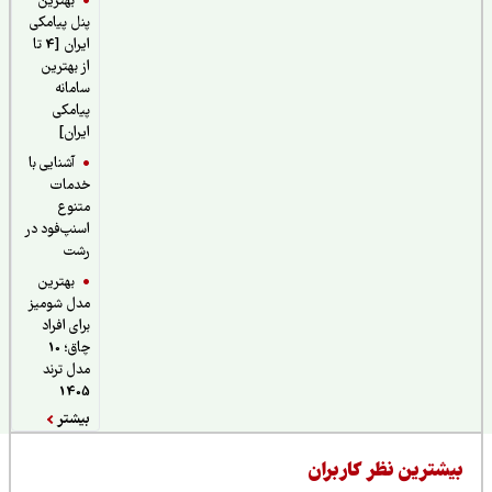
بهترین
پنل پیامکی
ایران [4 تا
از بهترین
سامانه
پیامکی
ایران]
آشنایی با
خدمات
متنوع
اسنپ‌فود در
رشت
بهترین
مدل شومیز
برای افراد
چاق؛ 10
مدل ترند
1405
بیشتر
یشترین نظر کاربران