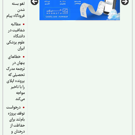
لغو بسته
شدن
فرودگاه پیام
مطالبه
شفافیت در
دانشگاه
علوم پزشکی
ایران
خطاهای
پنهان در
ترجمه مدرک
تحصیلی که
پرونده اپلای
را با تاخیر
مواجه
می‌کند
درخواست
توقف پروژه
بام‌لند برای
حفاظت از
درختان و