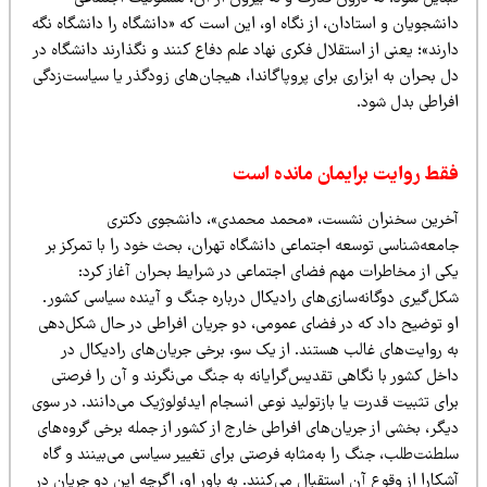
نشجویان و استادان، از نگاه او، این است که «دانشگاه را دانشگاه نگه
رند»؛ یعنی از استقلال فکری نهاد علم دفاع کنند و نگذارند دانشگاه در
 بحران به ابزاری برای پروپاگاندا، هیجان‌های زودگذر یا سیاست‌زدگی
فراطی بدل شود.
قط روایت برایمان مانده است
خرین سخنران نشست، «محمد محمدی»، دانشجوی دکتری
امعه‌شناسی توسعه اجتماعی دانشگاه تهران، بحث خود را با تمرکز بر
کی از مخاطرات مهم فضای اجتماعی در شرایط بحران آغاز کرد:
کل‌گیری دوگانه‌سازی‌های رادیکال درباره جنگ و آینده سیاسی کشور.
و توضیح داد که در فضای عمومی، دو جریان افراطی در حال شکل‌دهی
ه روایت‌های غالب هستند. از یک سو، برخی جریان‌های رادیکال در
اخل کشور با نگاهی تقدیس‌گرایانه به جنگ می‌نگرند و آن را فرصتی
ای تثبیت قدرت یا بازتولید نوعی انسجام ایدئولوژیک می‌دانند. در سوی
گر، بخشی از جریان‌های افراطی خارج از کشور از جمله برخی گروه‌های
طنت‌طلب، جنگ را به‌مثابه فرصتی برای تغییر سیاسی می‌بینند و گاه
کارا از وقوع آن استقبال می‌کنند. به باور او، اگرچه این دو جریان در