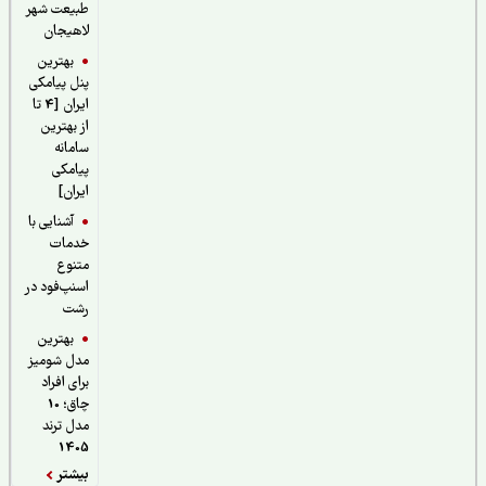
طبیعت شهر
لاهیجان
بهترین
پنل پیامکی
ایران [4 تا
از بهترین
سامانه
پیامکی
ایران]
آشنایی با
خدمات
متنوع
اسنپ‌فود در
رشت
بهترین
مدل شومیز
برای افراد
چاق؛ 10
مدل ترند
1405
بیشتر