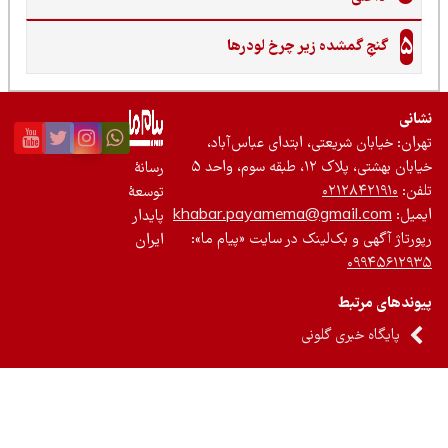
5
گنجِ گمشده زیر چرخ لودرها
نی
ان: خیابان شریعتی، ابتدای عباس‌آباد،
 بهشتی، پلاک ۱۲، طبقه سوم، واحد ۵
رسانۀ
ن:
۰۲۱۲۸۴۲۱۹۱۰
توسعۀ
یل:
khabar.payamema@gmail.com
پایدار
رتاژ آگهی و بک‌لینک در سایت «پیام ما»:
ایران
۰۹۹۴۵۶۱۲
ندهای مرتبط
پایگاه خبری گلونی