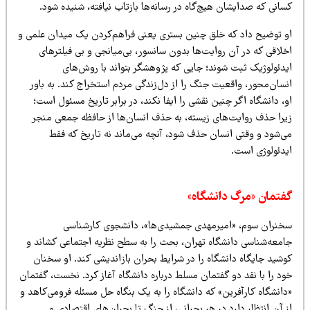
انی که صدایشان هیچ‌گاه در رسانه‌ها بازتاب نیافته، شنیده شود.
و توضیح داد که خلق چنین بستری یعنی فراهم‌کردن یک میدان علمی و
خلاقی که در آن روایت‌ها بدون سانسور، بی‌میانجی و بی فیلترهای
یدئولوژیک ثبت شوند؛ جایی که پژوهشگر بتواند با روش‌های
نسان‌محور، واقعیت جنگ را از دل‌زندگی مردم استخراج کند. به باور
، دانشگاه اگر چنین نقشی را ایفا نکند، در برابر تاریخ مسئول است؛
یرا حذف روایت‌های زیسته، به حذف انسان‌ها از حافظه جمعی منجر
ی‌شود و وقتی انسان حذف شود، آنچه می‌ماند نه تاریخ که فقط
یدئولوژی است.
فتمان «مرگ دانشگاه»
خنران سوم، «امیرمهدی جمشیدی‌ها»، دانشجوی کارشناسی
امعه‌شناسی دانشگاه تهران، بحث را به سطح نظریه اجتماعی کشاند و
وشید جایگاه دانشگاه را در شرایط بحران بازاندیشی کند. او سخنان
د را با نقد دو گفتمان مسلط درباره دانشگاه آغاز کرد. نخست، گفتمان
انشگاه کارآفرین» که دانشگاه را به یک بنگاه حل مسئله فرومی‌کاهد و
 آن انتظار دارد در هر بحرانی، از جنگ تا بحران‌های اقتصادی و