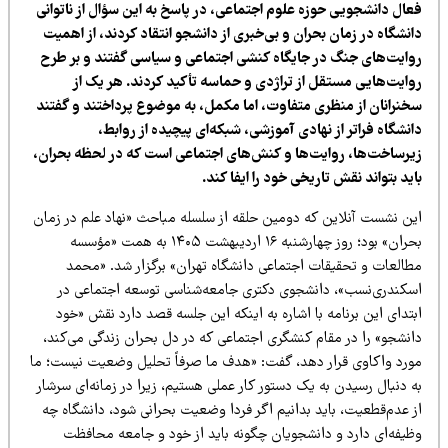
عال دانشجویی حوزه علوم اجتماعی، در پاسخ به این سؤال از ناتوانی
نشگاه در زمان بحران و بی‌خبری از دانشجو انتقاد کردند، از اهمیت
وایت‌های جنگ در جایگاه کنشی اجتماعی و سیاسی گفتند و بر طرح
وایت‌هایی مستقل از تراژدی و حماسه تأکید کردند. هر یک از
خنرانان از منظری متفاوت، اما مکمل، به موضوع پرداختند و گفتند
نشگاه فراتر از نهادی آموزشی، شبکه‌ای پیچیده از روابط،
یرساخت‌ها، روایت‌ها و کنش‌های اجتماعی است که در لحظه بحران،
ید بتواند نقش تاریخی خود را ایفا کند.
ین نشست آنلاین که دومین حلقه از سلسله مباحث «نهاد علم در زمان
بحران» بود؛ روز چهارشنبه ۱۶ اردیبهشت ۱۴۰۵ به همت «مؤسسه
طالعات و تحقیقات اجتماعی دانشگاه تهران» برگزار شد. «محمد
سکندری‌نسب»، دانشجوی دکتری جامعه‌شناسی توسعه اجتماعی در
تدای این برنامه با اشاره به اینکه این جلسه قصد دارد نقش «خود
انشجو» را در مقام کنشگری اجتماعی که در دل بحران زندگی می‌کند،
ورد واکاوی قرار دهد، گفت: «هدف ما صرفاً تحلیل وضعیت نیست؛ ما
 دنبال رسیدن به یک دستور کار عملی هستیم، زیرا در زمانه‌ای سرشار
ز عدم‌قطعیت، باید بدانیم اگر فردا وضعیت بحرانی شود، دانشگاه چه
ظیفه‌ای دارد و دانشجویان چگونه باید از خود و جامعه محافظت