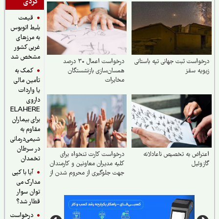
گردی
قیمت
بلیط اتوبوس
به مرزهای
غربی کشور
مشخص شد
واست ثبت جهانی تپه باستانی
درخواست اعمال ۳۰ درصد
کمک به
یه سقز
همسان‌سازی بازنشستگان
مخابرات
تأمین مالی
یا واردات
داروی
ELAHERE
برای بیماران
مقاوم به
شیمی‌درمانی
در سرطان
راض به تخصیص ناعادلانه
درخواست کارت تنخواه برای
تخمدان
وئیل
کلیه مدیران معاونین و کارمندان
آیا با کپی
جهت جلوگیری از محروم شدن از
مدارک می
یارانه
توان سوار
قطار شد؟
درخواست