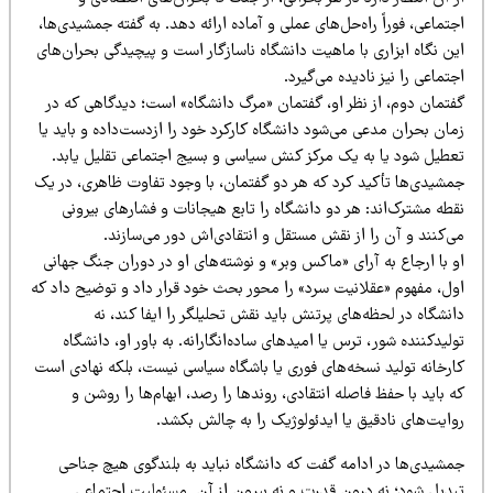
تماعی، فوراً راه‌حل‌های عملی و آماده ارائه دهد. به گفته جمشیدی‌ها،
ن نگاه ابزاری با ماهیت دانشگاه ناسازگار است و پیچیدگی بحران‌های
تماعی را نیز نادیده می‌گیرد.
فتمان دوم، از نظر او، گفتمان «مرگ دانشگاه» است؛ دیدگاهی که در
ان بحران مدعی می‌شود دانشگاه کارکرد خود را ازدست‌داده و باید یا
عطیل شود یا به یک مرکز کنش سیاسی و بسیج اجتماعی تقلیل یابد.
مشیدی‌ها تأکید کرد که هر دو گفتمان، با وجود تفاوت ظاهری، در یک
طه مشترک‌اند: هر دو دانشگاه را تابع هیجانات و فشارهای بیرونی
‌کنند و آن را از نقش مستقل و انتقادی‌اش دور می‌سازند.
 با ارجاع به آرای «ماکس وبر» و نوشته‌های او در دوران جنگ جهانی
ول، مفهوم «عقلانیت سرد» را محور بحث خود قرار داد و توضیح داد که
نشگاه در لحظه‌های پرتنش باید نقش تحلیلگر را ایفا کند، نه
لیدکننده شور، ترس یا امیدهای ساده‌انگارانه. به باور او، دانشگاه
ارخانه تولید نسخه‌های فوری یا باشگاه سیاسی نیست، بلکه نهادی است
 باید با حفظ فاصله انتقادی، روندها را رصد، ابهام‌ها را روشن و
ایت‌های نادقیق یا ایدئولوژیک را به چالش بکشد.
مشیدی‌ها در ادامه گفت که دانشگاه نباید به بلندگوی هیچ جناحی
بدیل شود؛ نه درون قدرت و نه بیرون از آن. مسئولیت اجتماعی