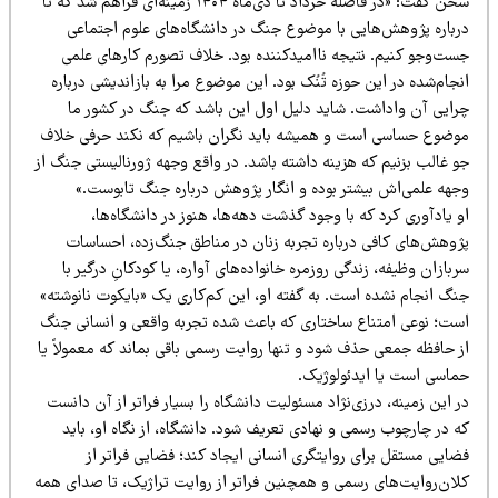
سخن گفت: «در فاصله خرداد تا دی‌ماه ۱۴۰۴ زمینه‌ای فراهم شد که تا
رباره پژوهش‌هایی با موضوع جنگ در دانشگاه‌های علوم اجتماعی
ست‌وجو کنیم. نتیجه ناامیدکننده بود. خلاف تصورم کارهای علمی
جام‌شده در این حوزه تُنُک بود. این موضوع مرا به بازاندیشی درباره
رایی آن واداشت. شاید دلیل اول این باشد که جنگ در کشور ما
وضوع حساسی است و همیشه باید نگران باشیم که نکند حرفی خلاف
و غالب بزنیم که هزینه داشته باشد. در واقع وجهه ژورنالیستی جنگ از
جهه علمی‌اش بیشتر بوده و انگار پژوهش درباره جنگ تابوست.»
 یادآوری کرد که با وجود گذشت دهه‌ها، هنوز در دانشگاه‌ها،
ژوهش‌های کافی درباره تجربه زنان در مناطق جنگ‌زده، احساسات
بازان وظیفه، زندگی روزمره خانواده‌های آواره، یا کودکانِ درگیر با
نگ انجام نشده است. به گفته او، این کم‌کاری یک «بایکوت نانوشته»
ست؛ نوعی امتناع ساختاری که باعث شده تجربه واقعی و انسانی جنگ
ز حافظه جمعی حذف شود و تنها روایت رسمی باقی بماند که معمولاً یا
ماسی است یا ایدئولوژیک.
 این زمینه، درزی‌نژاد مسئولیت دانشگاه را بسیار فراتر از آن دانست
 در چارچوب رسمی و نهادی تعریف شود. دانشگاه، از نگاه او، باید
ایی مستقل برای روایتگری انسانی ایجاد کند؛ فضایی فراتر از
لان‌روایت‌های رسمی و همچنین فراتر از روایت تراژیک، تا صدای همه