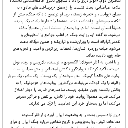
خنران دوم، «کوثر درزی‌نژاد»، دانشجوی دکتری جامعه‌شناسی دانشگاه
لامه طباطبایی، بحث نشست را از سطح «زیرساخت‌های مادی» به
طح «روایت» و «تجربه زیسته» برد. او توضیح داد که جنگ، بیش از
که مجموعه‌ای از اعداد، تلفات، نقشه‌ها یا شعارها باشد، یک پدیده
میقاً انسانی است؛ اما در روایت‌های مسلط، انسان معمولاً حذف
ی‌شود. به گفته او، روایت جنگ در اغلب جوامع یا اسطوره‌ای و
قدس‌گرایانه است یا ویران‌شده و تراژیک؛ و همین دوگانه باعث
ی‌شود حیات روزمره انسان‌ها، لحظات ریز ترس و امید، و تجربه‌های
م رنج، نادیده بماند.
 با اشاره به آثار «سوتلانا الکسیویچ»، نویسنده بلاروسی و برنده نوبل
دبیات، تأکید کرد که «روایتگری» کنشی اجتماعی و حتی سیاسی است.
وایت‌های ظاهراً کوچک، مثل حرف‌های یک پرستار، یک مادر، یک سرباز
ظیفه یا یک کودک، می‌توانند بزرگ‌ترین روایت‌های هژمونیک را به
الش بکشند؛ چون حقیقتِ زیسته، ساختارهای قدرت را دچار اختلال
ی‌کند. قدرت معمولاً روایت خود را کامل، بی‌نقص و فراگیر معرفی
‌کند، اما روایت‌های خرد این تمامیت را ترک می‌اندازند.
رزی‌نژاد سپس بحث را به وضعیت ایران آورد و از فقر گسترده
طالعات کیفی، روایت‌پژوهی و تاریخ شفاهی درباره جنگ ایران و عراق