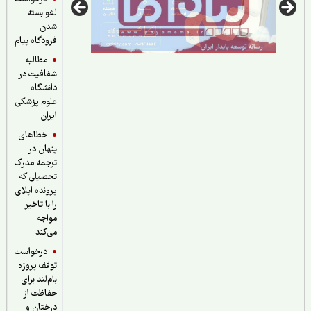
لغو بسته
شدن
فرودگاه پیام
مطالبه
شفافیت در
دانشگاه
علوم پزشکی
ایران
خطاهای
پنهان در
ترجمه مدرک
تحصیلی که
پرونده اپلای
را با تاخیر
مواجه
می‌کند
درخواست
توقف پروژه
بام‌لند برای
حفاظت از
درختان و