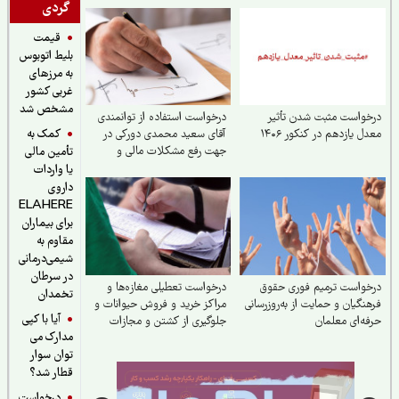
گردی
قیمت
بلیط اتوبوس
به مرزهای
غربی کشور
مشخص شد
واست مثبت شدن تأثیر
درخواست استفاده از توانمندی
کمک به
ل یازدهم در کنکور ۱۴۰۶
آقای سعید محمدی دورکی در
جهت رفع مشکلات مالی و
تأمین مالی
اقتصادی کشور
یا واردات
داروی
ELAHERE
برای بیماران
مقاوم به
شیمی‌درمانی
در سرطان
واست ترمیم فوری حقوق
درخواست تعطیلی مغازه‌ها و
تخمدان
نگیان و حمایت از به‌روزرسانی
مراکز خرید و فروش حیوانات و
آیا با کپی
ه‌ای معلمان
جلوگیری از کشتن و مجازات
مدارک می
حیوانات
توان سوار
قطار شد؟
درخواست