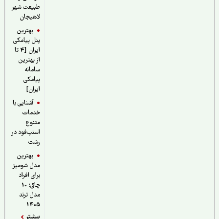
طبیعت شهر
لاهیجان
بهترین
پنل پیامکی
ایران [4 تا
از بهترین
سامانه
پیامکی
ایران]
آشنایی با
خدمات
متنوع
اسنپ‌فود در
رشت
بهترین
مدل شومیز
برای افراد
چاق؛ 10
مدل ترند
1405
بیشتر