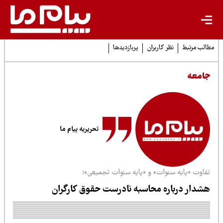
لب مرتبط
نظر کاربران
پربازدیدها
امعه
تحریریه پیام ما
فاوت «پایه سنوات» و «پایه سنوات تجمیعی»؛
شدار درباره محاسبه نادرست حقوق کارگران