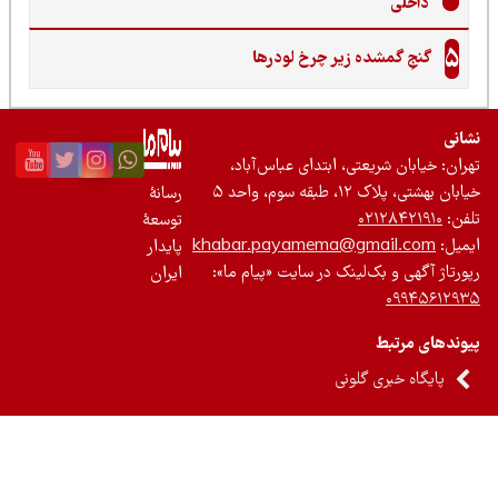
داخلی
5
گنجِ گمشده زیر چرخ لودرها
نی
ان: خیابان شریعتی، ابتدای عباس‌آباد،
 بهشتی، پلاک ۱۲، طبقه سوم، واحد ۵
رسانۀ
ن:
۰۲۱۲۸۴۲۱۹۱۰
توسعۀ
یل:
khabar.payamema@gmail.com
پایدار
رتاژ آگهی و بک‌لینک در سایت «پیام ما»:
ایران
۰۹۹۴۵۶۱۲
ندهای مرتبط
پایگاه خبری گلونی