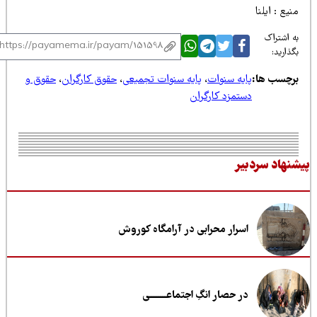
یع : ایلنا
 اشتراک
ذارید:
رچسب ها:
پایه سنوات
،
پایه سنوات تجمیعی
،
حقوق کارگران
،
حقوق و
دستمزد کارگران
نهاد سردبیر
اسرار محرابی در آرامگاه کوروش
در حصار انگِ اجتماعــــــــی