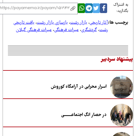
 اشتراک
ذارید:
رچسب ها:
آثار تاریخی
،
بازار رشت
،
بازسازی بازار رشت
،
بافت تاریخی
رشت
،
گردشگری
،
میراث فرهنگی
،
میراث فرهنگی گیلان
نهاد سردبیر
اسرار محرابی در آرامگاه کوروش
در حصار انگِ اجتماعــــــــی