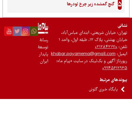
5
گنجِ گمشده زیر چرخ لودرها
نی
ان: خیابان شریعتی، ابتدای عباس‌آباد،
 بهشتی، پلاک ۱۲، طبقه اول، واحد ۱
رسانۀ
ن:
۰۲۱۲۸۴۲۱۹۱۰
توسعۀ
یل:
khabar.payamema@gmail.com
پایدار
رتاژ آگهی و بک‌لینک در سایت «پیام ما»:
ایران
۰۹۹۴۵۶۱۲
ندهای مرتبط
پایگاه خبری گلونی