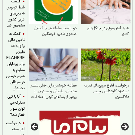
قیمت
بلیط اتوبوس
به مرزهای
غربی کشور
مشخص شد
به آتش‌سوزی در جنگل‌های
درخواست ساماندهی یا انحلال
کمک به
ور
صندوق ذخیره فرهنگیان
تأمین مالی
یا واردات
داروی
ELAHERE
برای بیماران
مقاوم به
شیمی‌درمانی
در سرطان
واست ابلاغ بروز‌رسانی تعرفه
مطالبه خویشتن‌داری خیلی بیشتر
تخمدان
مزد کارشناسان رسمی
مداحان، واعظان و مسئولان و
آیا با کپی
گستری
پرهیز از رسانه‌ای کردن اختلافات
مدارک می
و افزایش آستانه تحمل
نقدپذیری مسئولان
توان سوار
قطار شد؟
درخواست
لغو بسته