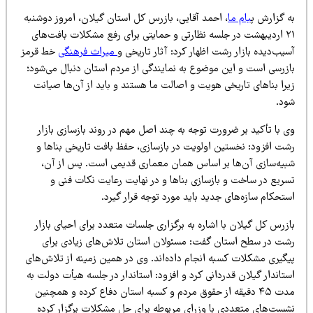
ه گزارش پ
یام ما
، احمد آقایی، بازرس کل استان گیلان، امروز دوشنبه
۲۱ اردیبهشت در جلسه نظارتی و حمایتی برای رفع مشکلات بافت‌های
یب‌دیده بازار رشت اظهار کرد: آثار تاریخی و
میراث فرهنگی
خط قرمز
ازرسی است و این موضوع به نمایندگی از مردم استان دنبال می‌شود؛
یرا بناهای تاریخی هویت و اصالت ما هستند و باید از آن‌ها صیانت
ود.
 با تأکید بر ضرورت توجه به چند اصل مهم در روند بازسازی بازار
شت افزود: نخستین اولویت در بازسازی، حفظ بافت تاریخی بناها و
بیه‌سازی آن‌ها بر اساس همان معماری قدیمی است. پس از آن،
سریع در ساخت و بازسازی بناها و در نهایت رعایت نکات فنی و
تحکام سازه‌های جدید باید مورد توجه قرار گیرد.
زرس کل گیلان با اشاره به برگزاری جلسات متعدد برای احیای بازار
شت در سطح استان گفت: مسئولان استان تلاش‌های زیادی برای
یگیری مشکلات کسبه انجام داده‌اند. وی در همین زمینه از تلاش‌های
تاندار گیلان قدردانی کرد و افزود: استاندار در جلسه هیأت دولت به
مدت ۴۵ دقیقه از حقوق مردم و کسبه استان دفاع کرده و همچنین
شست‌های متعددی با وزرای مربوطه برای حل مشکلات برگزار کرده