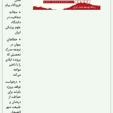
شدن
فرودگاه پیام
مطالبه
شفافیت در
دانشگاه
علوم پزشکی
ایران
خطاهای
پنهان در
ترجمه مدرک
تحصیلی که
پرونده اپلای
را با تاخیر
مواجه
می‌کند
درخواست
توقف پروژه
بام‌لند برای
حفاظت از
درختان و
طبیعت شهر
لاهیجان