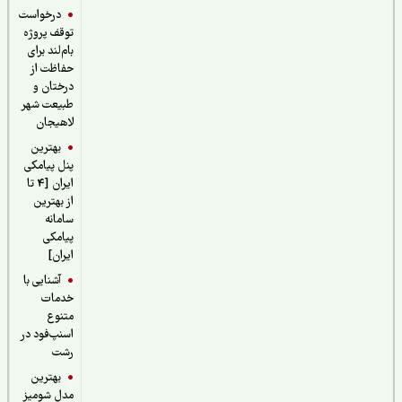
درخواست
توقف پروژه
بام‌لند برای
حفاظت از
درختان و
طبیعت شهر
لاهیجان
بهترین
پنل پیامکی
ایران [4 تا
از بهترین
سامانه
پیامکی
ایران]
آشنایی با
خدمات
متنوع
اسنپ‌فود در
رشت
بهترین
مدل شومیز