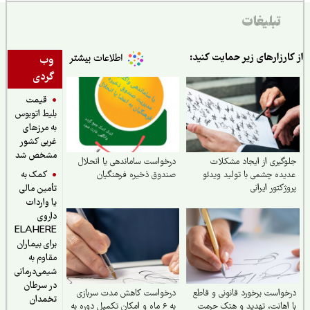
تبلیغات
ارزارهای زیر حمایت کنید:
وب
گردی
قیمت
بلیط اتوبوس
به مرزهای
غربی کشور
مشخص شد
گیری از ایجاد مشکلات
درخواست ساماندهی یا انحلال
کمک به
ده چشمی با تولید ویدئو
صندوق ذخیره فرهنگیان
ژکتور ایرانی
تأمین مالی
یا واردات
داروی
ELAHERE
برای بیماران
مقاوم به
شیمی‌درمانی
در سرطان
واست برخورد قانونی و قاطع
درخواست کاهش مدت سربازی
تخمدان
اهانت، تهدید و هتک حرمت
به ۶ ماه و امکان تکمیل دوره به