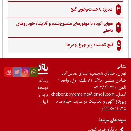
3
مبارزه با جست‌وجوی گنج‌
هوای آلوده با موتورهای منسوخ‌شده و آلاینده خودروهای
4
داخلی
5
گنجِ گمشده زیر چرخ لودرها
نی
ان: خیابان شریعتی، ابتدای عباس‌آباد،
 بهشتی، پلاک ۱۲، طبقه اول، واحد ۱
رسانۀ
ن:
۰۲۱۲۸۴۲۱۹۱۰
توسعۀ
یل:
khabar.payamema@gmail.com
پایدار
رتاژ آگهی و بک‌لینک در سایت «پیام ما»:
ایران
۰۹۹۴۵۶۱۲
ندهای مرتبط
پایگاه خبری گلونی