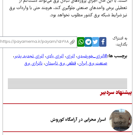
ت. با این حال اجرای پروژه‌های تبادل برق می‌تواند دست‌کم از
عطیلی برخی واحدهای صنعتی جلوگیری کند، هرچند حتی با واردات برق
یز شرایط شبکه برق کشور مطلوب نخواهد بود.
 اشتراک
ذارید:
رچسب ها:
#انرژی_خورشیدی
،
انرژی
،
انرژی بادی
،
انرژی تجدید پذیر
،
صنعت برق ایران
،
قطعی برق تابستان
،
ناترازی برق
نهاد سردبیر
اسرار محرابی در آرامگاه کوروش