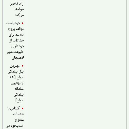
را با تاخیر
مواجه
می‌کند
درخواست
توقف پروژه
بام‌لند برای
حفاظت از
درختان و
طبیعت شهر
لاهیجان
بهترین
پنل پیامکی
ایران [4 تا
از بهترین
سامانه
پیامکی
ایران]
آشنایی با
خدمات
متنوع
اسنپ‌فود در