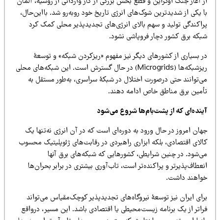
 آغاز جنگ اوکراین و قطع بخش بزرگی از گاز وارداتی از روسیه، آلمان
 یکی از شدیدترین شوک‌های انرژی تاریخ خود روبه‌رو شد. بااین‌حال،
راکندگی تولید و سهم بالای انرژی‌های تجدیدپذیر محلی کمک کرد
بکه برق کشور دچار فروپاشی نشود.
ر بسیاری از کشورهای دیگر نیز مفهوم «ریزکردن شبکه» و توسعۀ
ریزشبکه‌ها (Microgrids) در حال گسترش است. این شبکه‌های محلی
ی‌توانند حتی درصورت اختلال در شبکۀ سراسری، به‌طور مستقل به
أمین برق مناطق خاص ادامه دهند.
ینده‌ای که از پشت‌بام‌ها شروع می‌شود
ان امروز در حال ورود به دوره‌ای است که در آن انرژی نه‌تنها یک
الای اقتصادی، بلکه ابزاری راهبردی در رقابت‌های ژئوپلیتیک محسوب
ی‌شود. در چنین شرایطی، کشورهایی که شبکه‌های برق آنها
عطاف‌پذیرتر و پراکنده‌تر است، تاب‌آوری بیشتری در برابر بحران‌ها
واهند داشت.
ای ایران نیز توسعۀ نیروگاه‌های تجدیدپذیر کوچک‌مقیاس می‌تواند
راتر از یک برنامه زیست‌محیطی یا اقتصادی باشد. این مسیر، درواقع