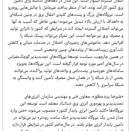
نتقال گسترده استوار است. این مدل در دهه‌های گذشته برای تأمین
ق کشور کارآمد بوده، اما از منظر پدافند غیرعامل با چالش‌هایی روبه‌رو
ست. نیروگاه‌های بزرگ و پست‌های کلیدی انتقال برق در چنین شبکه‌ای
 «اهداف با ارزش بالا» تبدیل می‌شوند؛ یعنی نقاطی که آسیب به آنها
‌تواند اختلالی گسترده ایجاد کند.در شرایطی که کشور با ناترازی تولید
 مصرف برق نیز مواجه است، این تمرکز می‌تواند ریسک شبکه را
فزایش دهد. خاموشی‌های زنجیره‌ای، اختلال در خدمات حیاتی و کاهش
اب‌آوری زیرساخت‌ها از پیامدهای چنین وضعیتی است.
ر همین چارچوب، سیاست توسعۀ نیروگاه‌های تجدیدپذیر کوچک‌مقیاس
 سال‌های اخیر مورد توجه قرار گرفته است. این نیروگاه‌ها، به‌ویژه
امانه‌های خورشیدی پشت‌بامی و واحدهای تولید پراکنده، می‌توانند
خشی از بار شبکه را در همان محل مصرف تأمین کنند و وابستگی به
بکۀ سراسری را کاهش دهند.
علیرضا پرندمطلق»، معاون فنی و مهندسی سازمان انرژی‌های
جدیدپذیر و بهره‌وری انرژی برق (ساتبا)، معتقد است توسعه این
روگاه‌ها «کلید تأمین انرژی پایدار کشور» محسوب می‌شود: «حتی وارد
دار شدن یک نیروگاه تجدیدپذیر «یک ساعت زودتر» نیز می‌تواند در
مین پایدار انرژی مؤثر باشد. در حال‌حاضر کشور در شرایطی قرار دارد