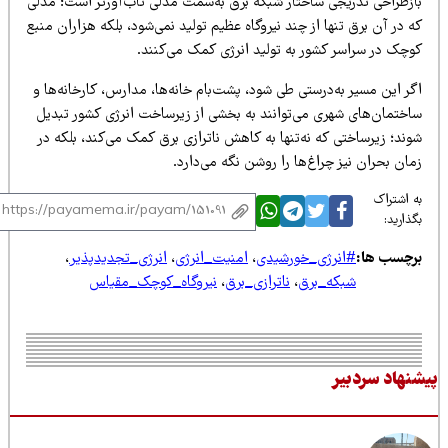
ازطراحی تدریجی ساختار شبکه برق به‌سمت مدلی تاب‌آورتر است؛ مدلی
 در آن برق تنها از چند نیروگاه عظیم تولید نمی‌شود، بلکه هزاران منبع
وچک در سراسر کشور به تولید انرژی کمک می‌کنند.
ر این مسیر به‌درستی طی شود، پشت‌بام خانه‌ها، مدارس، کارخانه‌ها و
اختمان‌های شهری می‌توانند به بخشی از زیرساخت انرژی کشور تبدیل
ند؛ زیرساختی که نه‌تنها به کاهش ناترازی برق کمک می‌کند، بلکه در
ان بحران نیز چراغ‌ها را روشن نگه می‌دارد.
 اشتراک
ذارید:
رچسب ها:
#انرژی_خورشیدی
،
امنیت_انرژی
،
انرژی_تجدیدپذیر
،
شبکه_برق
،
ناترازی_برق
،
نیروگاه_کوچک_مقیاس
نهاد سردبیر