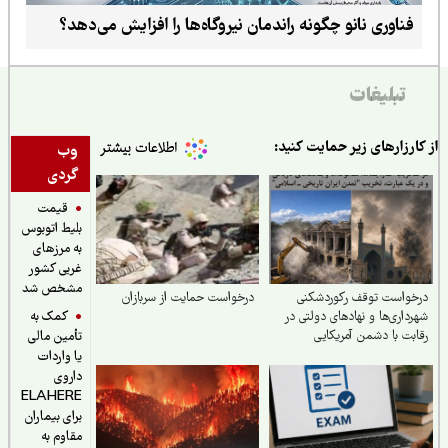
فناوری نانو چگونه راندمان نیروگاه‌ها را افزایش می‌دهد؟
تبلیغات
ارزارهای زیر حمایت کنید:
وب
گردی
قیمت
بلیط اتوبوس
به مرزهای
غربی کشور
مشخص شد
واست توقف رکوردشکنی
درخواست حمایت از سربازان
کمک به
داری‌ها و نهادهای دولتی در
بت با دشمن آمریکایی
تأمین مالی
ونیستی در تخریب "تمدن
یا واردات
ان تاریخی اسلامی"
داروی
ELAHERE
برای بیماران
مقاوم به