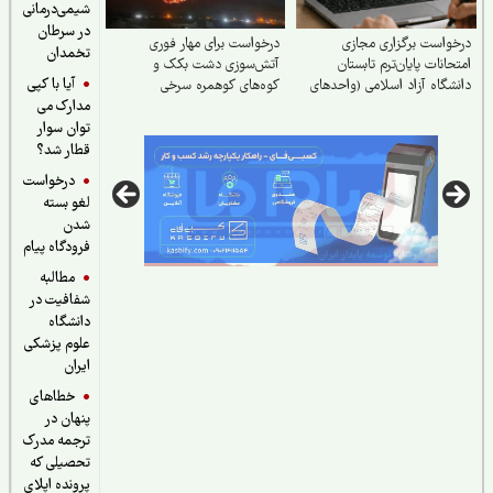
شیمی‌درمانی
در سرطان
واست برگزاری مجازی
درخواست برای مهار فوری
تخمدان
حانات پایان‌ترم تابستان
آتش‌سوزی دشت بکک و
آیا با کپی
شگاه آزاد اسلامی (واحدهای
کوه‌های کوهمره‌ سرخی
مدارک می
د و شاندیز)
توان سوار
قطار شد؟
درخواست
لغو بسته
شدن
فرودگاه پیام
مطالبه
شفافیت در
دانشگاه
علوم پزشکی
ایران
خطاهای
پنهان در
ترجمه مدرک
تحصیلی که
پرونده اپلای