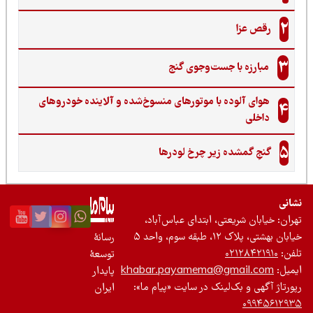
2
رقص عزا
3
مبارزه با جست‌وجوی گنج‌
هوای آلوده با موتورهای منسوخ‌شده و آلاینده خودروهای
4
داخلی
5
گنجِ گمشده زیر چرخ لودرها
نی
ان: خیابان شریعتی، ابتدای عباس‌آباد،
 بهشتی، پلاک ۱۲، طبقه سوم، واحد ۵
رسانۀ
ن:
۰۲۱۲۸۴۲۱۹۱۰
توسعۀ
یل:
khabar.payamema@gmail.com
پایدار
رتاژ آگهی و بک‌لینک در سایت «پیام ما»:
ایران
۰۹۹۴۵۶۱۲