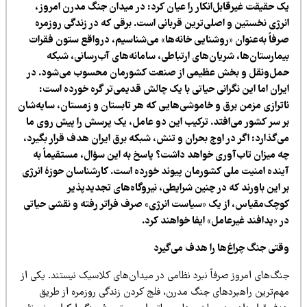
ک حقیقت غیرقابل‌انکار را عیان کرد: در میدان جنگ مدرن امروز،
نرژی نخستین و اصلی‌ترین قربانی است. برقی که در زندگی روزمره
رفاً به‌عنوان «روشنایی خانه‌ها» می‌شناسیم، درواقع ستون فقرات
یمارستان‌ها، شریان‌های ارتباطی، سامانه‌های آب‌رسانی، شبکه
مل‌ونقل و بخش عظیمی از صنعت کشورمان محسوب می‌شود. در
ران اما این نگرانی حیاتی با یک چالش قدیمی‌تر گره خورده است:
اترازی مزمن برق و خاموشی‌هایی که هر تابستان و زمستان، سایه‌شان
ر سر کشور می‌افتد. ترکیب این دو عامل، یک پرسش را پیش روی ما
ی‌گذارد: اگر در اوج بحران و تنش، شبکه برق ایران هدف قرار بگیرد،
ه میزان تاب‌آوری خواهد داشت؟ پاسخ به این سؤال، مستقیماً به
ینده امنیت ملی کشورمان پیوند خورده است. کارشناسان حوزۀ انرژی
ر این باورند که در چنین شرایطی، نیروگاه‌های تجدیدپذیر
وچک‌مقیاس، از یک «سیاست انرژی» صرف فراتر رفته و نقشی حیاتی
 «پدافند غیرعامل» ایفا خواهند کرد.
قتی جنگ چراغ‌ها را هدف می‌گیرد
نگ‌های امروز صرفاً نبرد نظامی در میدان‌های کلاسیک نیستند. یکی از
هم‌ترین راهبردهای جنگ مدرن، فلج کردن زندگی روزمره از طریق