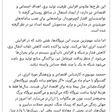
ین طرح‌ها علاوه‌بر افزایش ظرفیت تولید برق، اهداف اجتماعی و
تصادی نیز دارند؛ از ایجاد اشتغال در مناطق روستایی گرفته تا
انمندسازی اقشار کم‌برخوردار. برنامه‌هایی برای نصب سامانه‌های
ورشیدی در مدارس و برای مددجویان کمیته امداد نیز در نظر گرفته
ده است.
ا شاید مهم‌ترین مزیت این نیروگاه‌ها، نقشی باشد که در افزایش
نیت انرژی ایفا می‌کنند. تولید پراکنده باعث کاهش تلفات انتقال برق،
اهش فشار بر شبکه و افزایش تاب‌آوری سیستم در برابر بحران‌ها
‌شود. از منظر پدافند غیرعامل نیز، پراکندگی منابع تولید برق باعث
ی‌شود شبکه به یک یا چند نقطه حساس وابسته نباشد.
محمد موسوی»، کارشناس اقتصادی و پژوهشگر حوزۀ انرژی، در
ت‌وگو با «پیام ما» می‌گوید: «اگر بخواهم ساده بگویم، نیروگاه‌های
وچک‌مقیاس مثل بیمۀ بدنه برای اقتصاد ایران هستند. سال‌ها فقط به
ینۀ اولیۀ ساخت نیروگاه نگاه می‌کردیم و می‌گفتیم نیروگاه بزرگ
‌صرفه‌تر است، چون هر مگاوات را ارزان‌تر می‌سازد. اما امروز در
هانی زندگی می‌کنیم که ریسک جنگ، تحریم، حملات سایبری و
وک‌های انرژی بخشی از معادله است. وقتی این ریسک‌ها را وارد مدل