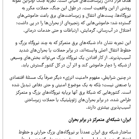
دف قرار دادن زیرساخت‌های حیاتی است. تجربۀ جنگ اوکراین نمونۀ
وشنی از این واقعیت است. در طول این جنگ، حملات مکرر به
یروگاه‌ها، پست‌های انتقال و زیرساخت‌های برق باعث خاموشی‌های
ترده شد؛ خاموشی‌هایی که زنجیره‌ای از بحران‌ها را در پی داشت:
ختلال در آب‌رسانی، گرمایش، ارتباطات و حتی خدمات درمانی.
ن تجربه نشان داد شبکه‌های برق متمرکز که به چند نیروگاه بزرگ و
وط انتقال اصلی وابسته‌اند، در برابر حملات یا بحران‌های شدید
یب‌پذیرند. از کار افتادن یک نیروگاه بزرگ می‌تواند بخش‌های وسیعی
ز شبکه را دچار خاموشی کند و اثر آن در کل کشور گسترش یابد.
ر چنین شرایطی، مفهوم «امنیت انرژی» دیگر صرفاً یک مسئلۀ اقتصادی
ا صنعتی نیست؛ بلکه به یک موضوع امنیتی و حتی دفاعی تبدیل شده
ت. کشورهایی که شبکۀ برق آنها برپایه نیروگاه‌های بزرگ و متمرکز
راحی شده، در برابر بحران‌های ژئوپلیتیک یا حملات زیرساختی
سیب‌پذیری بیشتری دارند.
ران؛ شبکه‌ای متمرکز در برابر بحران
ختار شبکه برق ایران عمدتاً بر نیروگاه‌های بزرگ حرارتی و خطوط