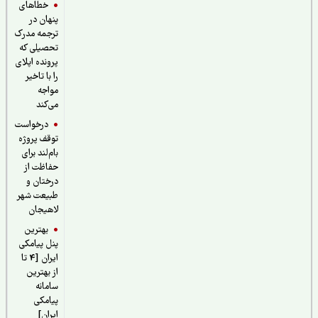
خطاهای
پنهان در
ترجمه مدرک
تحصیلی که
پرونده اپلای
را با تاخیر
مواجه
می‌کند
درخواست
توقف پروژه
بام‌لند برای
حفاظت از
درختان و
طبیعت شهر
لاهیجان
بهترین
پنل پیامکی
ایران [4 تا
از بهترین
سامانه
پیامکی
ایران]