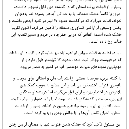
ربی همچنین به کاهش قابل توجه آبدهی قنوات اشاره کرد و گفت:
سیاری از قنوات پرآب استان که در گذشته دبی قابل توجهی داشتند،
روز یا کاملاً خشک شده‌اند یا به حداقل آبدهی رسیده‌اند. به‌عنوان
نمونه، قنات خیرآباد که در گذشته حدود ۶۰ لیتر در ثانیه آبدهی داشت و
خش وسیعی از اراضی کشاورزی منطقه را تأمین می‌کرد، اکنون تقریباً
شک شده است؛ اتفاقی که در پی حفر چاه در حریم و مسیر تغذیه این
نات رخ داده است.
 در ادامه به قنات جهانی ابراهیم‌آباد نیز اشاره کرد و افزود: این قنات
که در فهرست جهانی ثبت شده، حدود ۱۲ کیلومتر طول دارد و از
هم‌ترین نمونه‌های میراث مهندسی آب در کشور به شمار می‌رود.
 گفته عربی، هر ساله بخشی از اعتبارات ملی و استانی برای مرمت و
ازسازی قنوات اختصاص می‌یابد و این منابع به‌صورت کمک‌های
اعوض در اختیار بهره‌برداران قرار می‌گیرد، اما هزینه‌های سنگین
یروبی، مرمت و کف‌شکنی قنوات، روند احیا را با دشواری مواجه کرده
ست. افزون بر این، وجود چاه‌های عمیق در اطراف بسیاری از قنوات
ستان، احیای کامل آن‌ها را با چالش جدی روبه‌رو کرده است.
ین مسئول تأکید کرد که خشک شدن قنوات تنها به معنای از بین رفتن