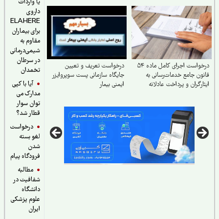
یا واردات
داروی
ELAHERE
برای بیماران
مقاوم به
شیمی‌درمانی
در سرطان
درخواست اجرای کامل ماده ۵۴
درخواست تعریف و تعیین
تخمدان
ون جامع خدمات‌رسانی به
جایگاه سازمانی پست سوپروایزر
آیا با کپی
ارگران و پرداخت عادلانه
ایمنی بیمار
مدارک می
هیات و مزایای مناسبتی به
واده‌های شهدا
توان سوار
قطار شد؟
درخواست
لغو بسته
شدن
فرودگاه پیام
مطالبه
شفافیت در
دانشگاه
علوم پزشکی
ایران