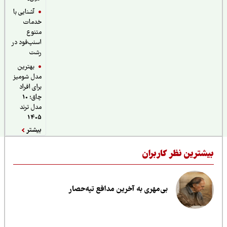
آشنایی با
خدمات
متنوع
اسنپ‌فود در
رشت
بهترین
مدل شومیز
برای افراد
چاق؛ 10
مدل ترند
1405
بیشتر
یشترین نظر کاربران
بی‌مهری به آخرین مدافع تپه‌حصار