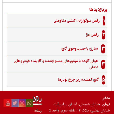
ربازدیدها
1
رقص سوگوارانه؛ کنشی مقاومتی
2
رقص عزا
3
مبارزه با جست‌وجوی گنج‌
هوای آلوده با موتورهای منسوخ‌شده و آلاینده خودروهای
4
داخلی
5
گنجِ گمشده زیر چرخ لودرها
نی
ان: خیابان شریعتی، ابتدای عباس‌آباد،
 بهشتی، پلاک ۱۲، طبقه سوم، واحد ۵
رسانۀ