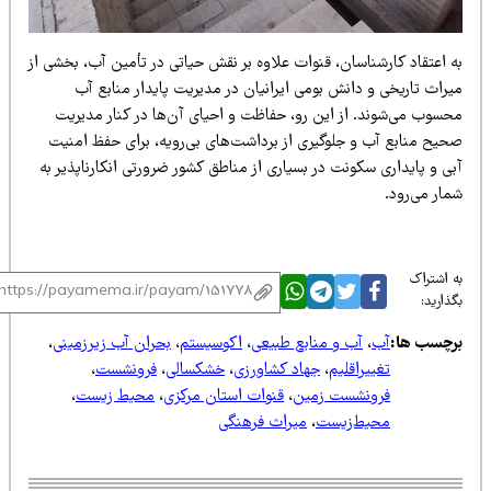
ه اعتقاد کارشناسان، قنوات علاوه بر نقش حیاتی در تأمین آب، بخشی از
یراث تاریخی و دانش بومی ایرانیان در مدیریت پایدار منابع آب
حسوب می‌شوند. از این رو، حفاظت و احیای آن‌ها در کنار مدیریت
حیح منابع آب و جلوگیری از برداشت‌های بی‌رویه، برای حفظ امنیت
ی و پایداری سکونت در بسیاری از مناطق کشور ضرورتی انکارناپذیر به
ار می‌رود.
 اشتراک
ذارید:
رچسب ها:
آب
،
آب و منابع طبیعی
،
اکوسیستم
،
بحران آب زیرزمینی
،
تغییراقلیم
،
جهاد کشاورزی
،
خشکسالی
،
فرونشست
،
فرونشست زمین
،
قنوات استان مرکزی
،
محیط زیست
،
محیط‌زیست
،
میراث فرهنگی