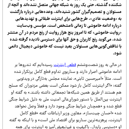
کننده گذشته، حتی یک روز به شبکه جهانی متصل نشده‌اند و آنچه از
سئولان و تصمیم‌گیران کشور شنیده‌اند، وعده‌هایی درباره بازگشت
ه «وضعیت عادی»، طرح‌هایی برای اینترنت طبقاتی و تهدیدهایی
رباره ادامه خاموشی تا زمانی نامشخص است. مؤسس وب‌سایت
روایت خاموشی» که تا امروز پنج هزار روایت از رنج مردم در آن منتشر
ده، می‌گوید رنج کاربران و حق آنها برای دسترسی نادیده گرفته شده
ا تناقض‌گویی‌هایی مسئولان بعید نیست که خاموشی دیجیتال دائمی
ود.
ر حالی به روز شصت‌وششم
قطعی اینترنت
رسیده‌ایم که تندروها بر
دامه خاموشی اصرار دارند و سناریوی تداوم قطع کامل پرتکرار شده
ت. مثلاً «امیرحسین ثابتی»، نماینده مجلس به‌تازگی در ویدئویی
فته: «اگر اینترنت کامل باز شود ممکن است بعضی مزدوران که مسلح
م هستند از طریق همین شبکه‌ها تجمعاتی داشته باشند.» به گفته او
نترنت بین‌الملل با دستور شورای‌عالی امنیت ملی به دلیل شرایط جنگی
طع شده و «همچنان شرایط جنگی وجود دارد و فعلاً وصل نخواهد
د» «احسان چیت‌ساز»، معاون وزیر ارتباطات گفته «قطع کامل
نترنت، پرهزینه‌ترین سناریو برای اقتصاد ملی است» و با اینکه به گفته
 «دسترسی پایدار، باکیفیت و غیرتبعیض‌آمیز به اینترنت برای همه