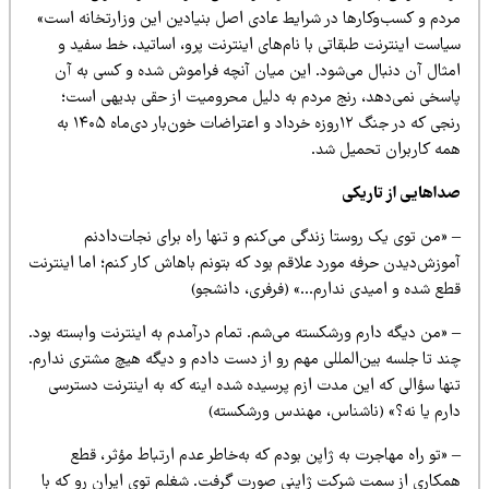
ردم و کسب‌وکارها در شرایط عادی اصل بنیادین این وزارتخانه است»
است اینترنت طبقاتی با نام‌های اینترنت پرو، اساتید، خط سفید و
مثال آن دنبال می‌شود. این میان آنچه فراموش شده و کسی به آن
اسخی نمی‌دهد، رنج مردم به دلیل محرومیت از حقی بدیهی است؛
رنجی که در جنگ ۱۲روزه خرداد و اعتراضات خون‌بار دی‌ماه ۱۴۰۵ به
مه کاربران تحمیل شد.
داهایی از تاریکی
«من توی یک روستا زندگی می‌کنم و تنها راه برای نجات‌دادنم
موزش‌دیدن حرفه مورد علاقم بود که بتونم باهاش کار کنم؛ اما اینترنت
طع شده و امیدی ندارم…» (فرفری، دانشجو)
 «من دیگه دارم ورشکسته می‌شم. تمام درآمدم به اینترنت وابسته بود.
ند تا جلسه بین‌المللی مهم رو از دست دادم و دیگه هیچ مشتری ندارم.
نها سؤالی که این مدت ازم پرسیده شده اینه که به اینترنت دسترسی
ارم یا نه؟» (ناشناس، مهندس ورشکسته)
«تو راه مهاجرت به ژاپن بودم که به‌خاطر عدم ارتباط مؤثر، قطع
مکاری از سمت شرکت ژاپنی صورت گرفت. شغلم توی ایران رو که با