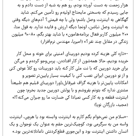
زار زحمت به دست آورده بودم، رو هم یه شبه از دست دادم و به
ایی رسیدم که به‌سختی مایحتاج اولیه‌م رو تأمین می‌کنم. شاید
هگاهی به اینترنت وصل باشم؛ ولی با چه قیمتی؟ آدم‌های دیگه وقتی
 اینترنت وصل نباشن، اونجا دیگه ارزش و فایده نداره. به قول متا،
«۲۰ میلیون کاربر فعال برنامه‌هامون» یا شاید بهتر بگم، ۸۰-۹۰ میلیون
دگی در مقابل چند نفر؟» (امیریا، مهندس نرم‌افزار)
تازه کلی هزینه کرده بودیم دوربینای امنیتی برای خونه و محل کار
یده بودیم، حالا همه‌شون از کار افتاده‌ن. پرس‌وجو کرده‌م و می‌گن
ای خرید دوربین که با نت ملی کار کنه باید دوربینات رو کلاً عوض کنی
از نو دوربین ایرانی نصب کنی با کیفیت بسیار پایین‌تر تصویر و
کانات پایین‌تر با هزینه گزاف غیرقابل‌باور! دوربینای قبلیم هم طبیعتاً
شتری نداره که بتونم بفروشم و با پولش دوربین جدید بخرم؛ چون
ینترنت قطعه و به کار کسی نمیاد! کی خسارت ما رو جبران می‌کنه؟!»
جید، بازرگان نوپا)
سلام من نمی‌خوام بگم کارم به اینترنت وابسته بود یا هرچی، اینترنت
اسه من یه سرگرمی بود، کوچیک‌ترین حقم به عنوان یک نوجوان و یک
سان داشتن اینترنت بود و این‌جوری قطع‌کردنش ناعادلانه‌ترین بود.»