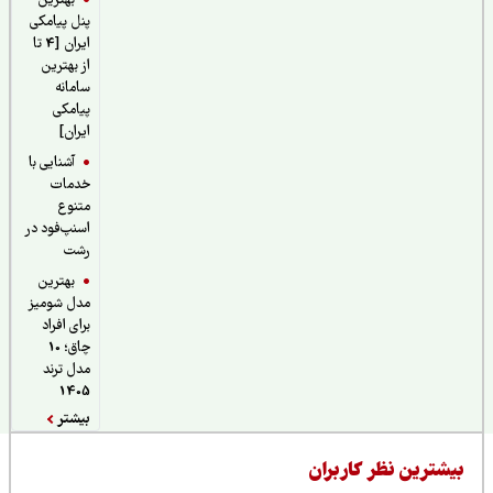
بهترین
پنل پیامکی
ایران [4 تا
از بهترین
سامانه
پیامکی
ایران]
آشنایی با
خدمات
متنوع
اسنپ‌فود در
رشت
بهترین
مدل شومیز
برای افراد
چاق؛ 10
مدل ترند
1405
بیشتر
یشترین نظر کاربران