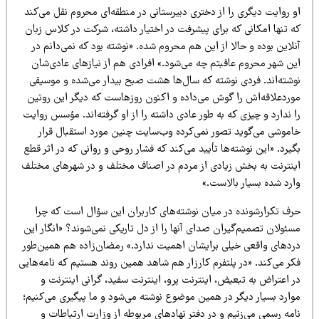
 روایت دیگری را از دختری دبیرستانی در منطقه‌ای محروم نقل می‌کند
ه تنها امکانی که برای پیشرفت در اختیار داشته، شرکت در کلاس زبان
لاین بوده و حالا از این هم محروم شده. «نوشته بود که نمی‌دانم در
ین شهر محروم عاقبتم چه می‌شود.» افرادی هم از نیازهای عادی‌شان
وشته‌اند. فردی نوشته که سال‌ها هشت صبح بیدار می‌شده و موسیقی
وردعلاقه‌اش را گوش می‌داده و اکنون روزهاست که دیگر این روتین
 ندارد و چیزی که به طور عادی داشته را از او گرفته‌اند. مؤسس روایت
اموشی می‌گوید تصور نمی‌کرده وب‌سایت چنین مورد استقبال قرار
یرد. «این نوشته‌ها تأیید می‌کند که فشار روحی و روانی که در اثر قطع
ینترنت به بخش زیادی از مردم در اصناف مختلف و در شهرهای مختلف
ارد شده بسیار بالاست.»
رف تکرارشونده در میان نوشته‌های کاربران این سؤال است که چرا
ئولان تصمیم‌گیران صدای آنها را از دل تاریکی نمی‌شوند؟ «انگار این
ردهای واقعی خیلی برایشان اهمیت ندارد.» رمضان‌زاده هم همین‌طور
کر می‌کند. «در پلتفرم کارزار هم شاهد همین روند هستیم که نامه‌هایی
 اعتراض به تبعیض، اینترنت پرو، اینترنت سفید، گرانی اینترنت و
وارد بسیار دیگر در همین موضوع نوشته می‌شود و ما پیگیری می‌کنیم؛
مه رسمی می‌زنیم و در دفتر نهادهای مربوطه از وزارت ارتباطات و