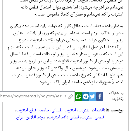
ین قطعی را داده‌اند. هرچند از طرف دیگر، دولت در تلاش است.
ی‌دانم در آخر چه می‌شود؛ اما به‌هیچ‌عنوان احتمال قطعی دائم
ینترنت را کم نمی‌دانم و خطر آن کاملاً ملموس است.»
مضان‌زاده معتقد است حداقل کاری که دولت باید انجام دهد پیگیری
دی‌تر مطالبه مردم است. «مدام می‌بینیم که وزیر ارتباطات، معاون
زیر و سخنگوی دولت صحبت‌هایی درباره برگشت اینترنت مطرح
‌کنند؛ اما در عمل اتفاقی نمی‌افتد و این بسیار عجیب است. نکته مهم
ین است که به‌هرحال ستار هاشمی، وزیر ارتباطات است و فقط امسال
در دوره او بیش از ۶۰ روز اینترنت قطع شده و این در تاریخ به نام وزیر
 تیمش ثبت می‌شود. در همین حال واکنشی که وزیر نشان می‌دهد
هم‌سطح با اتفاقاتی که رخ داده، نیست. بیش از ۶۰ روز قطعی اینترنت
حتمالاً هیچ‌وقت از ذهن جامعه ایران پاک نمی‌شود.
 اشتراک
ذارید:
رچسب ها:
اقتصاد
،
اینترنت
،
اینترنت طبقاتی
،
جامعه
،
قطع اینترنت
،
قطعی اینترنت
،
قطعی دائم اینترنت
،
مردم آفلاین ایران