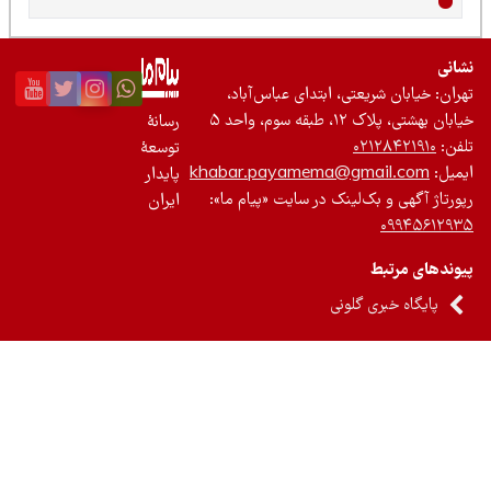
نی
ان: خیابان شریعتی، ابتدای عباس‌آباد،
 بهشتی، پلاک ۱۲، طبقه سوم، واحد ۵
رسانۀ
ن:
۰۲۱۲۸۴۲۱۹۱۰
توسعۀ
یل:
khabar.payamema@gmail.com
پایدار
رتاژ آگهی و بک‌لینک در سایت «پیام ما»:
ایران
۰۹۹۴۵۶۱۲
ندهای مرتبط
پایگاه خبری گلونی