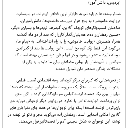
پردیس، دانش‌آموز)
ار نوشته‌ها درباره تجربه طولانی‌ترین قطعی اینترنت در وب‌سایت
روایت خاموشی» به پنج هزار می‌رسد. دانشجوها، دانش‌آموزان،
احبان کسب‌وکارهای کوچک آنلاین، گیمرها، تریدرها و بسیاری دیگر.
سین رمضان‌زاده»، هم‌بنیان‌گذار کارزار که بعد از دی‌ماه گذشته
راه همسرش «روایت خاموشی» را به راه انداخته‌اند، به «پیام ما»
ی‌گوید این فقط نوک کوه یخ است. «این روایت‌ها بعد از گذراندن
حله تأیید منتشر می‌شود و در آنها چنان درد عمیقی نهفته است که
اندن و تأییدشان بار روانی مضاعفی برای ما دارد و به یکی از
شکلات زندگی شخصی‌مان تبدیل شده.»
 تجربه‌هایی که کاربران بازگو کرده‌اند وجه اقتصادی آسیب قطعی
ینترنت پررنگ است. مثلاً یک سرپرست خانواده از این نوشته که ده‌ها
یلیون روی یک صفحه اینستاگرامی سرمایه‌گذاری کرده و الان حتی
ان پرداخت اجاره‌خانه‌اش را ندارد. در روایتی دیگر نوجوانی درباره حق
زی‌کردن نوشته است؛ اینکه برای نوجوان‌ها در همه جای دنیا بازی‌های
لاین امکانی ابتدایی است. رمضان‌زاده می‌گوید عجز و ناتوانی نهفته در
وشته این نوجوان به شکل عجیبی آدم را تحت‌تأثیر قرار می‌دهد.