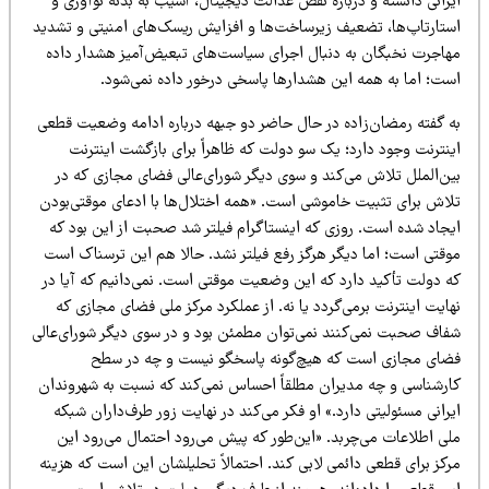
رانی دانسته و درباره نقض عدالت دیجیتال، آسیب به بدنه نوآوری و
ستارتاپ‌ها، تضعیف زیرساخت‌ها و افزایش ریسک‌های امنیتی و تشدید
هاجرت نخبگان به دنبال اجرای سیاست‌های تبعیض‌آمیز هشدار داده
ست؛ اما به همه این هشدارها پاسخی درخور داده نمی‌شود.
ه گفته رمضان‌زاده در حال حاضر دو جبهه درباره ادامه وضعیت قطعی
ینترنت وجود دارد؛ یک سو دولت که ظاهراً برای بازگشت اینترنت
ین‌الملل تلاش می‌کند و سوی دیگر شورای‌عالی فضای مجازی که در
لاش برای تثبیت خاموشی است. «همه اختلال‌ها با ادعای موقتی‌بودن
یجاد شده است. روزی که اینستاگرام فیلتر شد صحبت از این بود که
وقتی است؛ اما دیگر هرگز رفع فیلتر نشد. حالا هم این ترسناک است
ه دولت تأکید دارد که این وضعیت موقتی است. نمی‌دانیم که آیا در
ایت اینترنت برمی‌گردد یا نه. از عملکرد مرکز ملی فضای مجازی که
فاف صحبت نمی‌کنند نمی‌توان مطمئن بود و در سوی دیگر شورای‌عالی
ضای مجازی است که هیچ‌گونه پاسخگو نیست و چه در سطح
ارشناسی و چه مدیران مطلقاً احساس نمی‌کند که نسبت به شهروندان
رانی مسئولیتی دارد.» او فکر می‌کند در نهایت زور طرف‌داران شبکه
لی اطلاعات می‌چربد. «این‌طور که پیش می‌رود احتمال می‌رود این
کز برای قطعی دائمی لابی کند. احتمالاً تحلیلشان این است که هزینه