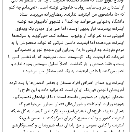
وضاع طوری شده که استاد دانشگاه اینترنت دارد؛ اما دانشجو نه. یکی
ز استادان در وب‌سایت روایت خاموشی نوشته است: «نمی‌دانم چه کنم
که ۵۰ دانشجوی من اینترنت ندارند». رمضان‌زاده می‌پرسد استاد
انشگاه به‌تنهایی می‌خواهد چه کند؟ دانشجوی کامپیوتر هم نوشته
ینترنت پرسرعت نیاز بدیهی اوست؛ اما حتی برای دیدن یک ویدئوی
وزشی ساده نمی‌تواند از یوتیوب استفاده کند. «می‌گویند به شرکت‌ها
ینترنت می‌دهند؛ اما اینترنت داشتن شرکتی که نتواند محصولش را به
ردم بفروشد چه ارزشی دارد؟ بنابراین این مجمع‌الجزایر تصمیم‌گیر
می‌داند که اینترنت یک اکوسیستم است. نمی‌شود که راه تنفسی کسی را
ست و فقط دستش را باز گذاشت. اصلاً تحلیل سیستمی وجود ندارد و
صور می‌کنند با دادن اینترنت به یک قشر مشکل حل می‌شود.»
ینترنت پرو صدای اعتراض افراد مستقل و بعضی انجمن‌ها را بلند کرده.
خرینشان انجمن فین‌تک ایران است که بیانیه داده و این طرح را
صداق تبعیض در دسترسی دانسته است: «ما از نهادهای تصمیم‌گیر،
ه‌ویژه وزارت ارتباطات و شورای‌عالی فضای مجازی می‌خواهیم که
ه‌جای تعریف طرح‌های تبعیض‌آمیز، بر بازگرداندن کیفیت به کل شبکه
ینترنت کشور و رعایت حقوق کاربران تمرکز کنند.» انجمن فین‌تک
ینترنت را کالای عمومی و حق پایه‌ای تمام شهروندان و کسب‌وکارهای