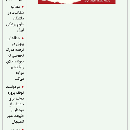
مطالبه
شفافیت در
دانشگاه
علوم پزشکی
ایران
خطاهای
پنهان در
ترجمه مدرک
تحصیلی که
پرونده اپلای
را با تاخیر
مواجه
می‌کند
درخواست
توقف پروژه
بام‌لند برای
حفاظت از
درختان و
طبیعت شهر
لاهیجان