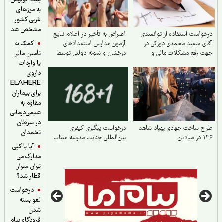
بلیط اتوبوس
به مرزهای
غربی کشور
مشخص شد
واست استفاده از توانمندی
اعتراض به تأخیر در اعلام نتایج
کمک به
ی سعید محمدی دورکی در
آزمون مدارس استعدادهای
 رفع مشکلات مالی و
درخشان و نمونه دولتی توسط
تأمین مالی
صادی کشور
سازمان سنجش
یا واردات
داروی
ELAHERE
برای بیماران
مقاوم به
شیمی‌درمانی
در سرطان
 ساخت جهادی پهپاد شاهد
درخواست پیگیری کیفری
تخمدان
ادین
بین‌المللی جنایت مدرسه میناب
آیا با کپی
مدارک می
توان سوار
قطار شد؟
درخواست
لغو بسته
شدن
فرودگاه پیام