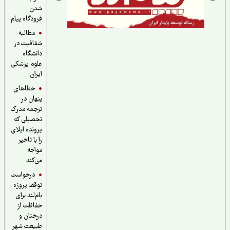
شدن
فرودگاه پیام
مطالبه
شفافیت در
دانشگاه
علوم پزشکی
ایران
خطاهای
پنهان در
ترجمه مدرک
تحصیلی که
پرونده اپلای
را با تاخیر
مواجه
می‌کند
درخواست
توقف پروژه
بام‌لند برای
حفاظت از
درختان و
طبیعت شهر