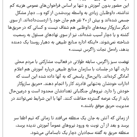
ین حضور بدون آموزش و تنها بر اساس فراخوان‌های عمومی هزینه کم
داشته، داوطلبان زیادی به واسطه پرت‌شدن از کوه و… دچار مشکل
جسمی شده‌اند و بیش از ۲۰ نفر هم جان خود را ازدست‌داده‌اند. از سوی
یگر سازوکار بیمه‌های داوطلبی هم شفاف نیست و کسانی که در حریق‌ها
شته و یا دچار آسیب شده‌اند، نیز از سوی نهادهای مسئول به رسمیت
اخته نمی‌شوند. «اینکه اداره منابع طبیعی به دهیار روستا یک دمنده
دهد، راه‌حل نجات زاگرس نیست.»
هضت سبز زاگرس، سابقه طولانی در فعالیت مشارکتی با مردم محلی
رد، آنها در جلسات با سازمان منابع طبیعی درباره آموزش هم اعلام
ادگی کرده‌اند. بااین‌حال پاسخی که به آنها داده شده این است که
ارات خودشان به‌تنهایی قادرند کار را انجام دهند. «حریق سازوکار
ودش را دارد. نیروهای جنگلبانی تعدادشان محدود است و درعین‌حال
ید از یک عرصه گسترده حفاظت کنند. آنها با این شرایط نمی‌توانند در
دیریت حریق موفق باشند.»
 زمانی که آتش به جان یک منطقه می‌افتد تا زمانی که تیم اطفا سر
سد و بعد از آن نوبت به ورود نیروهای عموماً آموزش ندیده برسد،
نطقه حریق به گفته سجادیان دچار یک نابسامانی می‌شود.