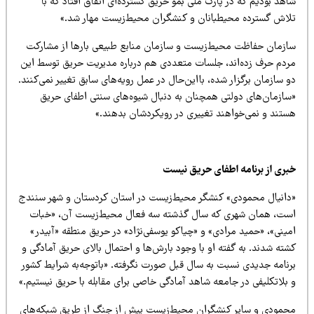
هد بودیم که در پارک ملی بمو حریق گسترده‌ای اتفاق افتاد که با
لاش گسترده محیطبانان و کنشگران محیط‌زیست مهار شد.»
ازمان حفاظت محیط‌زیست و سازمان منابع طبیعی بارها از مشارکت
ردم حرف زده‌اند، جلسات متعددی هم درباره مدیریت حریق توسط این
 سازمان برگزار شده، بااین‌حال در عمل رویه‌های سابق تغییر نمی‌کنند.
سازمان‌های دولتی همچنان به دنبال شیوه‌های سنتی اطفای حریق
ستند و نمی‌خواهند تغییری در رویکردشان بدهند.»
بری از برنامه اطفای حریق نیست
دانیال محمودی» کنشگر محیط‌زیست در استان کردستان و شهر سنندج
ست، همان شهری که سال گذشته سه فعال محیط‌زیست آن، «خبات
مینی»، «حمید مرادی» و «چیاکو یوسفی‌نژاد» در حریق منطقه «آبیدر»
ته شدند. به گفته او با وجود بارش‌ها و احتمال بالای حریق آمادگی و
رنامه جدیدی نسبت به سال قبل صورت نگرفته. «باتوجه‌به شرایط کشور
بلاتکلیفی در جامعه شاهد آمادگی خاصی برای مقابله با حریق نیستیم.»
حمودی و سایر کنشگران محیط‌زیست پیش از جنگ از طریق شبکه‌های