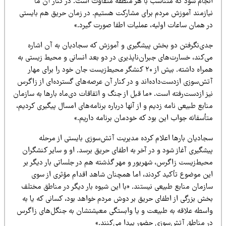
نجام شود که متناسب با هر منطقه متفاوت است. در کنار آن ما
یازمند آموزش مردم برای مشارکت هستیم. در زمان حریق هم بایستی
ر همان ساعات اولیه، عملیات اطفا صورت گیرد.»
دی‌نگرفتن دو بخش پیشگیری و آموزش که سجادیان به آن اشاره
ی‌کند، خسارت‌های جبران‌ناپذیری در دو بعد انسانی و محیط زیستی به
همراه داشته. بیش از ۲۰ کنشگر محیط‌زیست جان خود را برای مهار
تش‌سوزی ازدست‌داده‌اند و در کنار آن عرصه‌های گسترده‌ای از زاگرس
ز ازدست‌رفته است. «ما قبل از جنگ و اتفاقات دی‌ماه بارها به سازمان
ابع طبیعی نامه زدیم و از آنها درباره برنامه‌های امسال پیگیری کردیم،
أسفانه جواب این بود که خودمان برنامه داریم.»
جادیان بارها اعلام کرده مدیریت آتش‌سوزی بایستی از مرحله
یشگیری آغاز شود و در آخر به اطفای حریق برسد. او و سایر کنشگران
حیط‌زیست زاگرس، شهریور و مهر گذشته هم در جلساتی بار دیگر بر
ین موضوع تأکید کردند، اما همچنان شاهد اقدام مؤثری از سوی
ازمان منابع طبیعی نیستند. «با این شیوه بار دیگر در مناطق مختلف
خش بزرگی از اطفای حریق بر دوش مردم خواهد بود، کسانی که یا به
اسطه علاقه به طبیعت و یا وابستگی معیشتشان به جنگل‌های زاگرس
ر مناطق آتش‌سوزی حضور پیدا می‌کنند.»