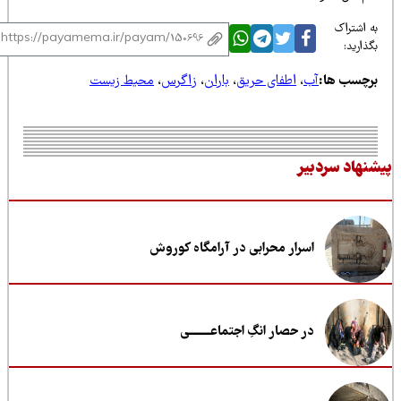
 اشتراک
ذارید:
رچسب ها:
آب
،
اطفای حریق
،
باران
،
زاگرس
،
محیط زیست
نهاد سردبیر
اسرار محرابی در آرامگاه کوروش
در حصار انگِ اجتماعــــــــی