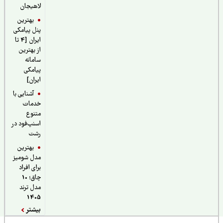
لاهیجان
بهترین
پنل پیامکی
ایران [4 تا
از بهترین
سامانه
پیامکی
ایران]
آشنایی با
خدمات
متنوع
اسنپ‌فود در
رشت
بهترین
مدل شومیز
برای افراد
چاق؛ 10
مدل ترند
1405
بیشتر