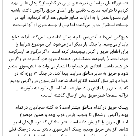
دستورالعملی بر اساس تجربه‌های بومی در کنار سازوکارهای علمی تهیه
ردیم تا بتوانیم مدیریت دقیقی برای اطفای حریق زاگرس داشته باشیم.
ن دستورالعمل را به ادارات منابع طبیعی هم ارائه کرده‌ایم، آنها در
لسات استقبال خوبی می‌کنند؛ اما پس از جلسه خبری از آنها نیست.»
یچ‌کس نمی‌داند آتش‌بس تا چه زمانی ادامه پیدا می‌کند، آیا به صلح
یدار می‌رسیم، یا جنگ بار دیگر آغاز می‌شود، این موضوع شرایط را
ای اطفای حریق زاگرس پیچیده‌تر کرده است. «اگر درگیری‌ها ازسرگرفته
ود، احتمالاً باتوجه‌به خشک‌شدن علف‌ها، حریق‌های گسترده در زاگرس
واهیم داشت. افتادن هر خمپاره یا انفجار می‌تواند به آتش‌سوزی منجر
شود و حریق به سایر مناطق سرایت پیدا کند. در جنگ ۱۲ روزه که در
رداد و تیر سال گذشته اتفاق افتاد شاهد آتش‌سوزی در زاگرس بودیم
 به‌سختی و با تلاش زیاد مهار شد. اما امسال باتوجه‌به بارش‌ها و
راکم علف‌ها خطر حریق بیش از سال گذشته است.»
یسک حریق در کدام مناطق بیشتر است؟ به گفته سجادیان در تمام
هنه زاگرس از شمال تا جنوب، بارش خوب بوده و همین موضوع
حتمال حریق را افزایش داده است. «در مناطقی که در سال‌های اخیر
اهد افزایش حریق بودیم، ریسک آتش‌سوزی بالاتر است. در جنگ قبلی