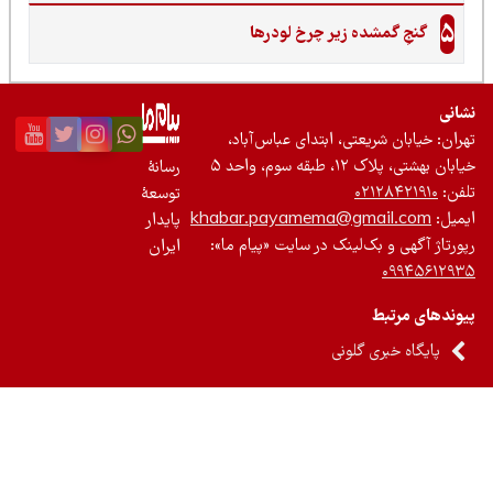
5
گنجِ گمشده زیر چرخ لودرها
نی
ان: خیابان شریعتی، ابتدای عباس‌آباد،
 بهشتی، پلاک ۱۲، طبقه سوم، واحد ۵
رسانۀ
ن:
۰۲۱۲۸۴۲۱۹۱۰
توسعۀ
یل:
khabar.payamema@gmail.com
پایدار
رتاژ آگهی و بک‌لینک در سایت «پیام ما»:
ایران
۰۹۹۴۵۶۱۲
ندهای مرتبط
پایگاه خبری گلونی