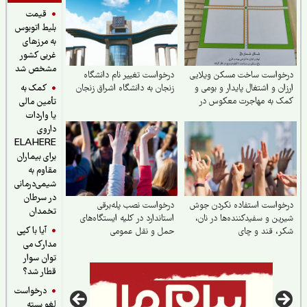
قیمت
بلیط اتوبوس
به مرزهای
غربی کشور
مشخص شد
خواست ساخت مسکن ویلایی
درخواست تغییر نام دانشگاه
کمک به
ان و اشتغال پایدار و بومی و
زنجان به دانشگاه اشراق زنجان
ک به مهاجرت معکوس در
تأمین مالی
ستان تربت جام
یا واردات
داروی
ELAHERE
برای بیماران
مقاوم به
شیمی‌درمانی
در سرطان
خواست استفاده نکردن جوش
درخواست نصب پله‌برقی
تخمدان
ین و سفیدکننده‌ها در نان،
استاندارد در کلیه ایستگاه‌های
آیا با کپی
، قند و چای
حمل‌ و نقل عمومی
مدارک می
توان سوار
قطار شد؟
درخواست
لغو بسته