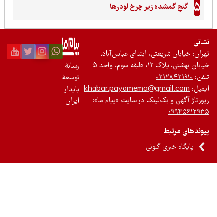
5
گنجِ گمشده زیر چرخ لودرها
نی
ان: خیابان شریعتی، ابتدای عباس‌آباد،
 بهشتی، پلاک ۱۲، طبقه سوم، واحد ۵
رسانۀ
ن:
۰۲۱۲۸۴۲۱۹۱۰
توسعۀ
یل:
khabar.payamema@gmail.com
پایدار
رتاژ آگهی و بک‌لینک در سایت «پیام ما»:
ایران
۰۹۹۴۵۶۱۲
ندهای مرتبط
پایگاه خبری گلونی