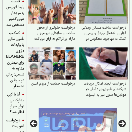
قیمت
بلیط اتوبوس
به مرزهای
غربی کشور
مشخص شد
خواست ساخت مسکن ویلایی
درخواست جلوگیری از مجوز
کمک به
ان و اشتغال پایدار و بومی و
ساخت و سازهای غیرمجاز و
ک به مهاجرت معکوس در
مازاد بر تراکم به ازای دریافت
تأمین مالی
ستان تربت جام
هبه در اسلامشهر
یا واردات
داروی
ELAHERE
برای بیماران
مقاوم به
شیمی‌درمانی
در سرطان
واست ایجاد امکان دریافت
درخواست حمایت از مردم لبنان
تخمدان
ه‌های تلویزیونی داخلی در
آیا با کپی
ایل‌ها بدون نیاز به اینترنت
مدارک می
توان سوار
قطار شد؟
درخواست
لغو بسته