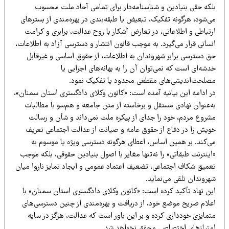
لکه حقی بنیادین و شناسنامه‌دار برای تمامی آحاد ملت محسوب
‌شود، هرگونه تفکیک، تبعیض یا طبقه‌بندی در بهره‌مندی از بسترهای
تباطی و اطلاعاتی، در تعارض آشکار با روح عدالت، برابری و کرامت
سانی قرار می‌گیرد. به موجب قانون انتشار و دسترسی آزاد به اطلاعات،
ق دسترسی برابر شهروندان به اطلاعات، از حقوق اساسی و غیرقابل
شه‌ای است که نمی‌توان آن را به بهانه‌های اجرایی یا
صلحت‌اندیشی‌های مقطعی محدود یا تفکیک نمود.
ر ادامه این بیانیه آمده است: «کانون وکلای دادگستری استان سمنان»،
ه‌عنوان نهادی مستقل و برخاسته از متن جامعه و هم‌سو با مطالبات
شروع مردم، خود را جدای از پیکره ملت نمی‌داند و شأن و رسالت
ویش را در دفاع از حقوق عامه و صیانت از عدالت اجتماعی تعریف
ی‌کند. بر همین اساس، اعطای هرگونه دسترسی ویژه یا موسوم به
ینترنت طبقاتی» را نه‌تنها مغایر با اصول بنیادین حقوقی، بلکه موجب
عمیق شکاف اجتماعی، تضعیف اعتماد عمومی و ایجاد تمایز ناروا میان
روندان تلقی می‌نماید.
ین نهاد تأکید کرده است: «کانون وکلای دادگستری استان سمنان» با
علام صریح موضع خود، از دریافت و بهره‌مندی از چنین دسترسی‌های
تمایزی خودداری کرده و بر این باور است که عدالت، هرگز در سایه
متیازهای اختصاصی محقق نخواهد شد.