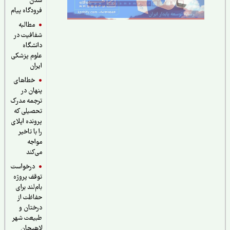
شدن
فرودگاه پیام
مطالبه
شفافیت در
دانشگاه
علوم پزشکی
ایران
خطاهای
پنهان در
ترجمه مدرک
تحصیلی که
پرونده اپلای
را با تاخیر
مواجه
می‌کند
درخواست
توقف پروژه
بام‌لند برای
حفاظت از
درختان و
طبیعت شهر
لاهیجان