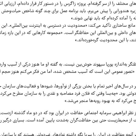
ای مختلف را از سر گرفته‌ام. پروژه زاگرس را در دستور کار قرار داده‌ام، ارزیابی 
یره هندورابی را پیش می‌برم. باید برنامه عمل برای چند گونه شاخص حیات‌وحش ای
را آماده کرده‌ام که باید نهایی شوند.»
 مانع ساختاری تأکید می‌کند: «محدودیت در دسترسی به اینترنت بین‌المللی». این
های داخلی و بین‌المللی این حفاظتگر است. «مجموعه کارهایی که در این بازه زمان
ند، با این محدودیت گره‌خورده‌اند.»
تگر به‌اندازه پوریا سپهوند خوش‌بین نیست. به گفته او ما هنوز درکی از آسیب وارد
 «تصور عمومی این است که آسیب مشخص شده، اما من فکر می‌کنم هنوز حجم
ر در سال‌های اخیر تمام یا بخش بزرگی از نوآورها، شیوه‌ها و فعالیت‌های سازما
ولتی بود. «چه‌بسا وقتی که فلان فرد مصاحبه و نقدی را به سازمان مطرح می‌کرد،
می‌کرد که به بهبود رویه‌ها منجر می‌شد.»
از نظر ابراهیمی سرمایه اجتماعی حفاظت در ایران بود که در دو ماه گذشته ازدست
 از محیط‌زیست حتی بین حفاظت‌گران به‌شدت پایین آمده است. بسیاری درگیر رو
 آنچه حفاظت در ایران را سرپا نگه داشته نهادهای غیردولتی هستند که با سازمان‌