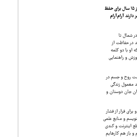
«توقف کامل»؛ این دو کلمه شرح ۴۰ روز زندگی حرفه‌ای «پوریا سپهوند»، حفاظتگری است که بیش از ۱۵ سال برای حفظ
ارند آرام‌آرام
در شمال تا
د در حفاظت از
 او با دو کلمه
وزش و راهنمایی
مت روح و جسم در
ند معمول زندگی
ان جان دوستان و
 برای فرار از فشار
نویسم و منابع علمی
طع اینترنت و کندی
و باز هم کارهایم