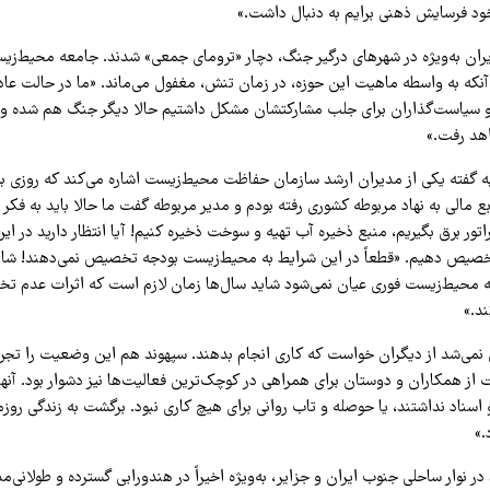
خود فرسایش ذهنی برایم به دنبال داشت.»
یران به‌ویژه در شهرهای درگیر جنگ، دچار «ترومای جمعی» شدند. جامعه محیط‌زیست
ه آنکه به واسطه ماهیت این حوزه، در زمان تنش، مغفول می‌ماند. «ما در حالت عا
 و سیاست‌گذاران برای جلب مشارکتشان مشکل داشتیم حالا دیگر جنگ هم شده و
هد رفت.»
به گفته یکی از مدیران ارشد سازمان حفاظت محیط‌زیست اشاره می‌کند که روزی به 
بع مالی به نهاد مربوطه کشوری رفته بودم و مدیر مربوطه گفت ما حالا باید به فکر 
راتور برق بگیریم، منبع ذخیره آب تهیه و سوخت ذخیره کنیم! آیا انتظار دارید در 
خصیص دهیم. «قطعاً در این شرایط به محیط‌زیست بودجه تخصیص نمی‌دهند! شای
به محیط‌زیست فوری عیان نمی‌شود شاید سال‌ها زمان لازم است که اثرات عدم ت
د.»
حتی نمی‌شد از دیگران خواست که کاری انجام بدهند. سپهوند هم این وضعیت را تجر
ز همکاران و دوستان برای همراهی در کوچک‌ترین فعالیت‌ها نیز دشوار بود. آنها 
سناد نداشتند، یا حوصله و تاب روانی برای هیچ کاری نبود. برگشت به زندگی روزم
.»
ر نوار ساحلی جنوب ایران و جزایر، به‌ویژه اخیراً در هندورابی گسترده و طولان