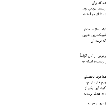
دم که برای
یست دریایی بود.
 مناطق در آستانه
ند. سال‌ها فشار
«کوچک‌ترین تغییری،
ه برنده آن
رخی از آنان الزاماً
‌پرسیدم؛ اینکه چه
ه مهاجرت تحصیلی
ویم فکر نکردم،
کرد. این یکی از
م به هدف برسم.»
ز مین و موانع