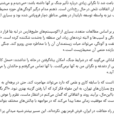
اعث شد تا نگرانی زیادی درباره تأثیر جنگ بر آنها داشته باشد: «می‌دیدم و می‌شنی
اتفاقات تلخی در حال رخ‌دادن است. ذهنم مدام درگیر آلودگی‌های حوزه محیط‌ز
نیز به واسطه توسعه ناپایدار در بعضی مناطق دچار فروپاشی شده بود و بسیاری از
 بر اساس مطالعات متعدد، بسیاری از اکوسیستم‌های خلیج‌فارس در لبه بقا قرار دار
لودگی و آسیب‌ها و البته ترددهای زیاد، این منطقه را به‌شدت شکننده کرده است. 
 و آلودگی، می‌تواند حیات زیستمندان آن را با مخاطره جدی روبرو کند. جنگی ک
ازنده حتمی آن محیط‌زیست است.»
انانی می‌گوید که در شرایط جنگ، امکان پناه‌گرفتن در خانه را نداشتند: «محل کار ب
 از دغدغه و نگرانی من به آنها برمی‌گشت. با آنها تماس می‌گرفتم و حالشان را می
ید.»
انست که با سابقه کاری و علمی که دارد می‌تواند مهاجرت کند. حتی در برهه‌ای ب
 بمباران‌های تهران، به این مقوله فکر کرد که آیا رفتن گزینه بهتری نبود. «اگر بگ
 بااین‌حال، برآیند روند و اتفاقاتی که گمان می‌کنم در انتظار ماست، نظرم را عوض 
ست که موفقیت زمانی معنا پیدا می‌کند که در مواجهه با چالش‌های مختلف بتوان
در راه حفاظت در ایران، فرش قرمز پهن نکرده‌اند. این مسیر بیشتر شبیه میدانی پر ا