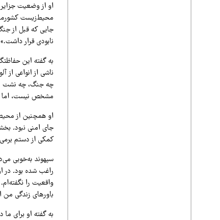
او از وضعیت جزایر ب
محیط‌زیست کشورمان 
جایی که قبل از جنگ 
نابودی قرار داشت.»
به گفته این حفاظتگر
ناشی از انواعی از آ
چه جنگ، چه نشت نفت
مشخص نیست، اما ب
او همچنین از محیط­ب
جای امنی نبود. بخشی
کمکی از دستم برمی‌آ
سپهوند به‌خوبی می‌د
راغب شده بود. در اوج
واقعیت را نگفته‌ام.
باورهای زندگی من ا
به گفته او برای ما 