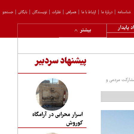
شناسنامه
دربارهٔ ما
ارتباط با ما
همراهی
نظرات
نویسندگان
بایگانی
جستجو
د پایدار
بیشتر
پیشنهاد سردبیر
مشارکت مردمی و
اسرار محرابی در آرامگاه
کوروش