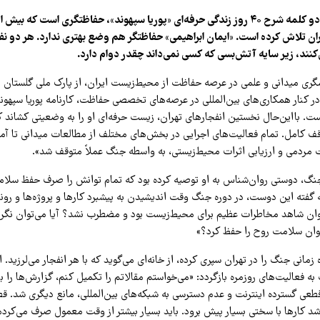
ان تلاش کرده است. «ایمان ابراهیمی» حفاظتگر هم وضع بهتری ندارد. هر دو نفر د
کنند، زیر سایه آتش‌بسی که کسی نمی‌داند چقدر دوام دارد.
 سال کنشگری میدانی و علمی در عرصه حفاظت از محیط‌زیست ایران، از پارک ملی گلستان 
ر کنار همکاری‌های بین‌المللی در عرصه‌های تخصصی حفاظت، کارنامه پوریا سپهون
ت. بااین‌حال نخستین انفجارهای تهران، زیست حرفه‌ای او را به وضعیتی کشاند که
ف کامل. تمام فعالیت‌های اجرایی در بخش‌های مختلف از مطالعات میدانی تا آم
مردمی و ارزیابی اثرات محیط‌زیستی، به واسطه جنگ عملاً متوقف شد».
جنگ، دوستی روان‌شناس به او توصیه کرده بود که تمام توانش را صرف حفظ سلا
 گفته این دوست، در دوره جنگ وقت اندیشیدن به پیشبرد کارها و پروژه‌ها و رو
توان شاهد مخاطرات عظیم برای محیط‌زیست بود و مضطرب نشد؟ آیا می‌توان نگر
وان سلامت روح را حفظ کرد؟»
زمانی جنگ را در تهران سپری کرده، از خانه‌ای می‌گوید که با هر انفجار می‌لرزید. او
ه فعالیت‌های روزمره بازگردد: «می‌خواستم مقالاتم را تکمیل کنم، گزارش‌ها را ب
 قطعی گسترده اینترنت و عدم دسترسی به شبکه‌های بین‌المللی، مانع دیگری شد. ق
د کارها با سختی بسیار پیش برود. باید بسیار بیشتر از وقت معمول صرف می‌کردم 