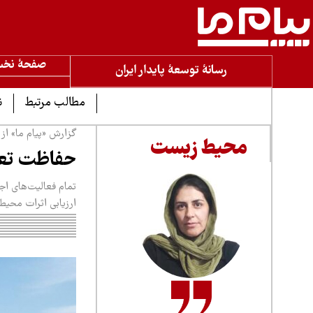
صفحۀ نخ
رسانۀ توسعۀ پایدار ایران
مطالب مرتبط
ن
گزارش «پیام ما» از زندگ
محیط زیست
حفاظت تعطیـ
تمام فعالیت‌های اج
ارزیابی اثرات محیط