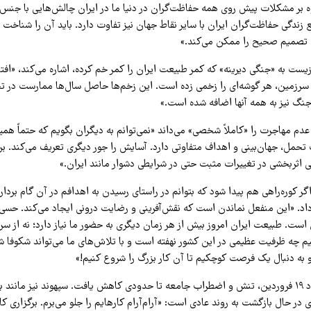
بر مشکلات پیش روی همه حفاظت‌گران در دنیا ما در ایران چالش‌هایی با جنس 
بع زندگی حفاظت‌گران ایران با سایر نقاط جهان نیز تفاوت دارد. باید آن را شناخت
 تصمیم صحیح را ممکن می‌کند.»
یست به «جنگی دیرینه» که کمر طبیعت ایران را کمر خم کرده، اشاره می‌کند، «افت
سرزمین، هر گوشه‌ای را زخمی زده است. این زخم‌ها حاصل سال‌ها ممارست در تخر
جنگ نیز به همه آنها اضافه شده است.»
دم مهاجرت را «کاملاً شخصی» می‌داند «نمی‌توانم به دیگران بگویم که حتماً همی
 تحمل، جهان‌بینی و اهداف متفاوتی دارد. آسایش را جور دیگری تعریف می‌کند. ب
 اثربخشی در تغییرات مثبت حتی در شرایطی دشوار مانند ایران.»
گر کوره‌راهی هم پیدا شود که بتوانم در راستای رسیدن به اهدافم در آن گام بردارم
اد. «این منفعل نماندن است که نقش‌آفرینی و رضایت درونی ایجاد می‌کند. حسی
ست. طبیعت ایران امروز بیش از هر زمان دیگری به حضور ما نیاز دارد؛ نه از سر 
یم چه ظرفیت عظیمی در این کشور نهفته است و با تلاش‌های ما می‌تواند شکوفا ش
به دنبال یک فرصت کوچکیم تا آن کار بزرگ را شروع کنیم!»
با آتش‌بس در بامداد ۱۹ فروردین، تنش و اضطراب جامعه تا حدودی کاهش یافت. سپهوند نیز مانند 
 در حال بازگشت به روند عادی است: «آرام‌آرام کارهایم را جلو می‌برم. برگزاری کا