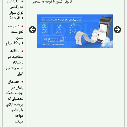
آیا با کپی
قانونی کشور با توجه به سختی
مدارک می
شرایط کار
توان سوار
قطار شد؟
درخواست
لغو بسته
شدن
فرودگاه پیام
مطالبه
شفافیت در
دانشگاه
علوم پزشکی
ایران
خطاهای
پنهان در
ترجمه مدرک
تحصیلی که
پرونده اپلای
را با تاخیر
مواجه
می‌کند