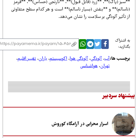
*سبز (پاک)**، **زرد (قابل قبول)**، **نارنجی (حساس)**، **قرمز
ناسالم)** و **بنفش (بسیار ناسالم)** است و هر کدام سطح متفاوتی
 تأثیر آلودگی بر سلامت را نشان می‌دهد.
 اشتراک
ذارید:
رچسب ها:
آب
،
آلودگی
،
آلودگی هوا
،
اکوسیستم
،
باران
،
تغییر اقلیم
،
تهران
،
هواشناسی
نهاد سردبیر
اسرار محرابی در آرامگاه کوروش