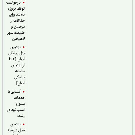
درخواست
توقف پروژه
بام‌لند برای
حفاظت از
درختان و
طبیعت شهر
لاهیجان
بهترین
پنل پیامکی
ایران [4 تا
از بهترین
سامانه
پیامکی
ایران]
آشنایی با
خدمات
متنوع
اسنپ‌فود در
رشت
بهترین
مدل شومیز