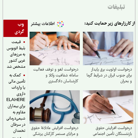
تبلیغات
ارزارهای زیر حمایت کنید:
وب
گردی
قیمت
بلیط اتوبوس
به مرزهای
غربی کشور
مشخص شد
واست اولویت برق پایدار
درخواست لغو و توقف فعالیت
کمک به
ی جنوب ایران در شرایط گرما
سامانه شفافیت وکلا و
حران
کارشناسان دادگستری
تأمین مالی
یا واردات
داروی
ELAHERE
برای بیماران
مقاوم به
شیمی‌درمانی
در سرطان
خواست افزایش حقوق
درخواست افزایش عادلانهٔ حقوق
تخمدان
نشستگان تأمین اجتماعی
و مزایای مستمر کارکنان پزشکی