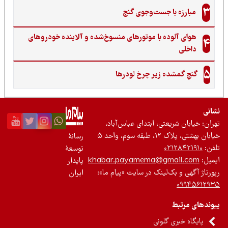
3
مبارزه با جست‌وجوی گنج‌
هوای آلوده با موتورهای منسوخ‌شده و آلاینده خودروهای
4
داخلی
5
گنجِ گمشده زیر چرخ لودرها
نی
ان: خیابان شریعتی، ابتدای عباس‌آباد،
 بهشتی، پلاک ۱۲، طبقه سوم، واحد ۵
رسانۀ
ن:
۰۲۱۲۸۴۲۱۹۱۰
توسعۀ
یل:
khabar.payamema@gmail.com
پایدار
رتاژ آگهی و بک‌لینک در سایت «پیام ما»:
ایران
۰۹۹۴۵۶۱۲
ندهای مرتبط
پایگاه خبری گلونی