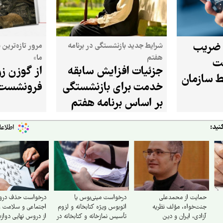
 ضریب
شرایط جدید بازنشستگی در برنامه
مرور تازه‌ترین 
هفتم
ما»
رنت
جزئیات افزایش سابقه
از گوزن زرد
ط سازمان
خدمت برای بازنشستگی
فرونشست 
بر اساس برنامه هفتم
نید:
حمایت از محمدعلی
درخواست مینی‌بوس یا
درخواست حذف در
جنت‌خواه، مؤلف نظریه
اتوبوس ویژه کتابخانه و لزوم
اجتماعی و سلامت 
آزادی، ایران و دین
تأسیس نمازخانه و کتابخانه در
از دروس نهایی دواز