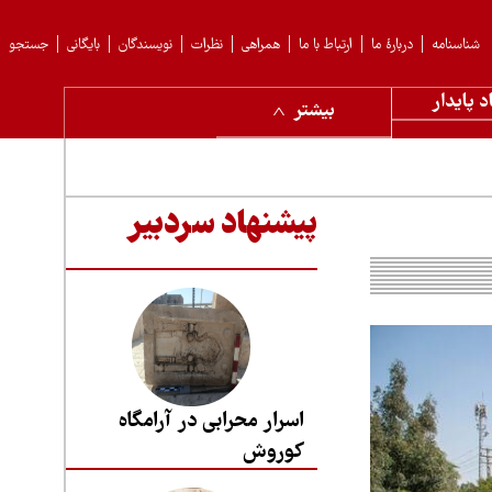
شناسنامه
دربارهٔ ما
ارتباط با ما
همراهی
نظرات
نویسندگان
بایگانی
جستجو
د پایدار
بیشتر
پیشنهاد سردبیر
اسرار محرابی در آرامگاه
کوروش