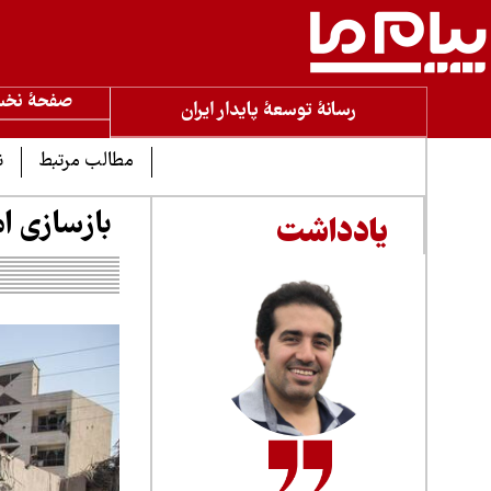
صفحۀ نخ
رسانۀ توسعۀ پایدار ایران
مطالب مرتبط
ن
بازسازی ام
یادداشت