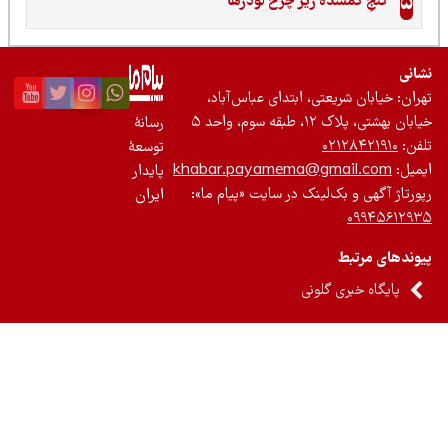
5
گنجِ گمشده زیر چرخ لودرها
نی
ان: خیابان شریعتی، ابتدای عباس‌آباد،
 بهشتی، پلاک ۱۲، طبقه سوم، واحد ۵
رسانۀ
ن:
۰۲۱۲۸۴۲۱۹۱۰
توسعۀ
یل:
khabar.payamema@gmail.com
پایدار
رتاژ آگهی و بک‌لینک در سایت «پیام ما»:
ایران
۰۹۹۴۵۶۱۲
ندهای مرتبط
پایگاه خبری گلونی