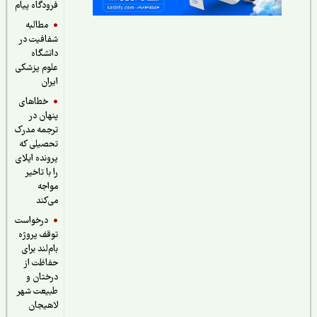
فرودگاه پیام
مطالبه
شفافیت در
دانشگاه
علوم پزشکی
ایران
خطاهای
پنهان در
ترجمه مدرک
تحصیلی که
پرونده اپلای
را با تاخیر
مواجه
می‌کند
درخواست
توقف پروژه
بام‌لند برای
حفاظت از
درختان و
طبیعت شهر
لاهیجان