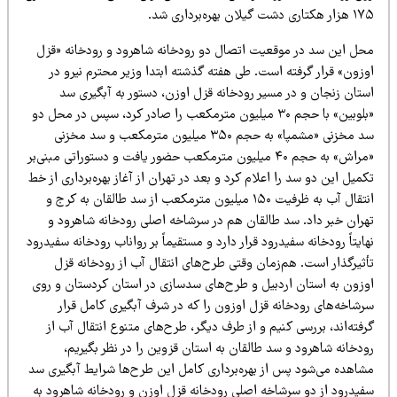
تاری دشت گیلان بهره‌برداری شد.
حل این سد در موقعیت اتصال دو رودخانه شاهرود و رودخانه «قزل
وزون» قرار گرفته است. طی هفته گذشته ابتدا وزیر محترم نیرو در
ستان زنجان و در مسیر رودخانه قزل اوزن، دستور به آبگیری سد
«بلوبین» با حجم ۳۰ میلیون مترمکعب را صادر کرد، سپس در محل دو
سد مخزنی «مشمپا» به حجم ۳۵۰ میلیون مترمکعب و سد مخزنی
«مراش» به حجم ۴۰ میلیون مترمکعب حضور یافت و دستوراتی مبنی‌بر
میل این دو سد را اعلام کرد و بعد در تهران از آغاز بهره‌برداری از خط
انتقال آب به ظرفیت ۱۵۰ میلیون مترمکعب از سد طالقان به کرج و
هران خبر داد. سد طالقان هم در سرشاخه اصلی رودخانه شاهرود و
ایتاً رودخانه سفیدرود قرار دارد و مستقیماً بر رواناب رودخانه سفیدرود
أثیرگذار است. هم‌زمان وقتی طرح‌های انتقال آب از رودخانه قزل
وزون به استان اردبیل و طرح‌های سدسازی در استان کردستان و روی
رشاخه‌های رودخانه قزل اوزون را که در شرف آبگیری کامل قرار
فته‌اند، بررسی کنیم و از طرف دیگر، طرح‌های متنوع انتقال آب از
دخانه شاهرود و سد طالقان به استان قزوین را در نظر بگیریم،
شاهده می‌شود پس از بهره‌برداری کامل این طرح‌ها شرایط آبگیری سد
فیدرود از دو سرشاخه اصلی رودخانه قزل اوزن و رودخانه شاهرود به