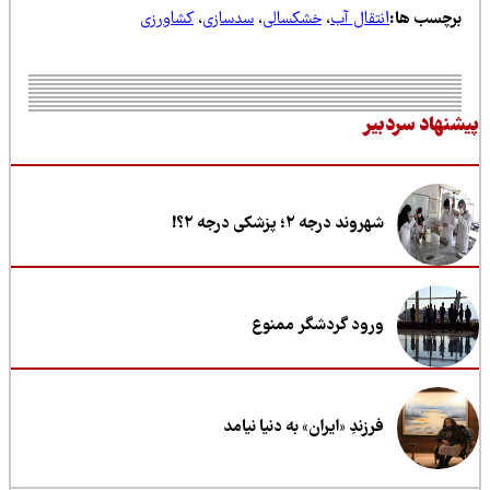
رچسب ها:
انتقال آب
،
خشکسالی
،
سدسازی
،
کشاورزی
نهاد سردبیر
شهروند درجه ۲؛ پزشکی درجه ۲؟!
ورود گردشگر ممنوع
فرزندِ «ایران» به دنیا نیامد