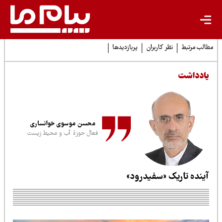
لب مرتبط
نظر کاربران
پربازدیدها
ادداشت
محسن موسوی خوانساری
فعال حوزهٔ آب و محیط زیست
ینده تاریک «سفیدرود»