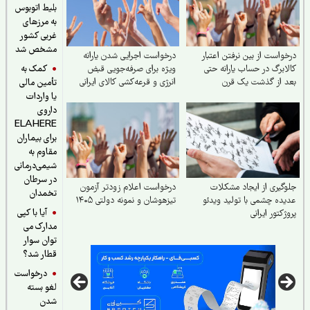
بلیط اتوبوس
به مرزهای
غربی کشور
مشخص شد
واست از بین نرفتن اعتبار
درخواست اجرایی شدن یارانه
کمک به
ابرگ در حساب یارانه حتی
ویژه برای صرفه‌جویی قبض
 از گذشت یک قرن
انرژی و قرعه‌کشی کالای ایرانی
تأمین مالی
یا واردات
داروی
ELAHERE
برای بیماران
مقاوم به
شیمی‌درمانی
در سرطان
گیری از ایجاد مشکلات
درخواست اعلام زودتر آزمون
تخمدان
ده چشمی با تولید ویدئو
تیزهوشان و نمونه دولتی ۱۴۰۵
آیا با کپی
ژکتور ایرانی
مدارک می
توان سوار
قطار شد؟
درخواست
لغو بسته
شدن