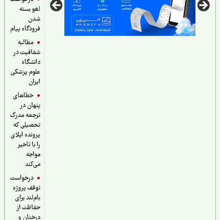
لغو بسته
شدن
فرودگاه پیام
مطالبه
شفافیت در
دانشگاه
علوم پزشکی
ایران
خطاهای
پنهان در
ترجمه مدرک
تحصیلی که
پرونده اپلای
را با تاخیر
مواجه
می‌کند
درخواست
توقف پروژه
بام‌لند برای
حفاظت از
درختان و