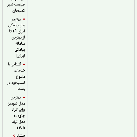
طبیعت شهر
لاهیجان
بهترین
پنل پیامکی
ایران [4 تا
از بهترین
سامانه
پیامکی
ایران]
آشنایی با
خدمات
متنوع
اسنپ‌فود در
رشت
بهترین
مدل شومیز
برای افراد
چاق؛ 10
مدل ترند
1405
بیشتر