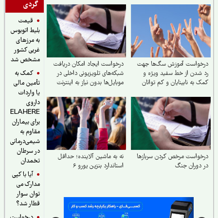
گردی
قیمت
بلیط اتوبوس
به مرزهای
غربی کشور
مشخص شد
خواست آموزش سگ‌ها جهت
درخواست ایجاد امکان دریافت
کمک به
شدن از خط سفید ویژه و
شبکه‌های تلویزیونی داخلی در
 به نابینایان و کم توانان
موبایل‌ها بدون نیاز به اینترنت
تأمین مالی
یا واردات
داروی
ELAHERE
برای بیماران
مقاوم به
شیمی‌درمانی
در سرطان
واست مرخص کردن سربازها
نه به ماشین آلاینده؛ حداقل
تخمدان
دوران جنگ
استاندارد بنزین یورو ۶
آیا با کپی
مدارک می
توان سوار
قطار شد؟
درخواست