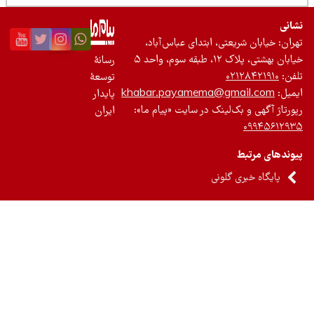
نی
ان: خیابان شریعتی، ابتدای عباس‌آباد،
 بهشتی، پلاک ۱۲، طبقه سوم، واحد ۵
رسانۀ
ن:
۰۲۱۲۸۴۲۱۹۱۰
توسعۀ
یل:
khabar.payamema@gmail.com
پایدار
رتاژ آگهی و بک‌لینک در سایت «پیام ما»:
ایران
۰۹۹۴۵۶۱۲
ندهای مرتبط
پایگاه خبری گلونی