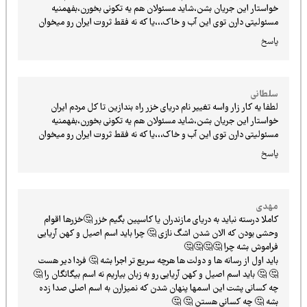
خواستار این جریان بشن،شاید مسئولان هم یه تکونی بخورن،بفهمنیه
مسئولیتی دارن توی این آب و خاک،،،یا که نه فقط ثروت ایران رو میخوان
پاسخ
سلطانی
لطفا یه کار زار واسه تغییر نام دریای خزر راه بندازین تا کل مردم ایران
خواستار این جریان بشن،شاید مسئولان هم یه تکونی بخورن،بفهمنیه
مسئولیتی دارن توی این آب و خاک،،،یا که نه فقط ثروت ایران رو میخوان
پاسخ
مهدی
کاملا درسته نباید به دریای مازندران یا کاسپین بگیم خزر 🤔خزرها اقوام
وحشی بودن که الان شدن اشگ نازی 🤔 چرا باید اسم اصیل و کهن آریایی
فراموش بشه چرا 🤔🤔🤔🤔
باید اول از رسانه ها و دولت ها هرچه سریع تر اجرا بشه 🤔 فردا دیر هست
🤔 🤔 باید اسم اصیل و کهن آریایی رو به زبان بیاریم نه اسم بیگانگان را 🤔
چه کسانی پشت این اسمها پنهان شدن که نمیزارن به اسم اصلی صدا زده
بشه 🤔 چه کسانی هستن 🤔 🤔