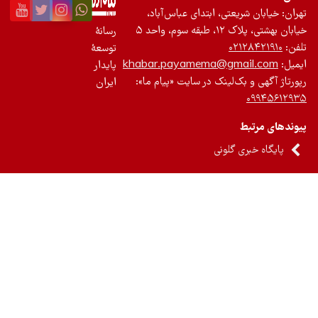
ان: خیابان شریعتی، ابتدای عباس‌آباد،
 بهشتی، پلاک ۱۲، طبقه سوم، واحد ۵
رسانۀ
ن:
۰۲۱۲۸۴۲۱۹۱۰
توسعۀ
یل:
khabar.payamema@gmail.com
پایدار
رتاژ آگهی و بک‌لینک در سایت «پیام ما»:
ایران
۰۹۹۴۵۶۱۲
ندهای مرتبط
پایگاه خبری گلونی