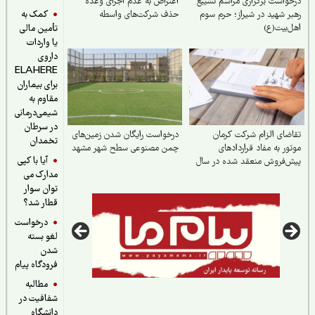
واست برگزاری مراسم تشییع
اعتراض به عدم اجرای وعده
کمک به
ر شهید در شیراز؛ حرم سوم
حذف شرکت‌های واسطه
‌بیت(ع)
تأمین مالی
یا واردات
داروی
ELAHERE
برای بیماران
مقاوم به
شیمی‌درمانی
در سرطان
ضای الزام شرکت کرمان
درخواست رایگان شدن زمین‌های
تخمدان
ور به مفاد قراردادهای
چمن مصنوعی سطح شهر مشهد
آیا با کپی
‌فروش منعقد شده در سال
مدارک می
۱۴
توان سوار
قطار شد؟
درخواست
لغو بسته
شدن
فرودگاه پیام
مطالبه
شفافیت در
دانشگاه