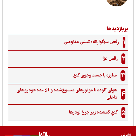
ربازدیدها
1
رقص سوگوارانه؛ کنشی مقاومتی
2
رقص عزا
3
مبارزه با جست‌وجوی گنج‌
هوای آلوده با موتورهای منسوخ‌شده و آلاینده خودروهای
4
داخلی
5
گنجِ گمشده زیر چرخ لودرها
نی