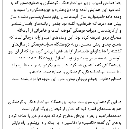
ضا صالحی امیری، وزیر میراث‌فرهنگی، گردشگری و صنایع‌دستی که به
فتتاحیه این همایش آمده بود؛ «پژوهش» و «پژوهشگری» را ستود و
عده داد: «امیدواریم سال آینده، سال رونق باستان‌شناسی باشد.» سال
یش هم «عزت‌الله ضرغامی» گفته بود چقدر از یافته‌های باستان‌شناسی
 از کارشناسان میراث فرهنگی آموخته است و خاطراتی از آیت‌الله
صباح‌ یزدی تعریف کرده بود. این وعده‌های امیدوارانه درحالی‌است که
مین چندی پیش مجلس، رویه پژوهشگاه میراث‌فرهنگی در سال‌های
شته را به‌اندازه‌ای فاصله‌دار از اهدافش ارزیابی کرده بود که از آن بوی
لرحمان به مشام می‌رسید و زمزمه انحلال پژوهشگاه شنیده شد؛
ژوهشگاهی که با همین عملکرد، همواره رویکردی به‌مراتب علمی‌تر از
زارتخانه میراث‌فرهنگی، گردشگری و صنایع‌دستی داشته و
ستاوردهایش به‌رغم بی‌جان بودن، جان این حوزه فراموش‌شده است.
ر این گردهمایی، سرپرست جدید پژوهشگاه میراث‌فرهنگی و گردشگری
 به مسئله‌ای اشاره کرد که نشان از گرفتاری بزرگ ایران است.
محمدابراهیم زارعی» این‌طور مطرح کرد که باید نام خزر را حذف کرد و
‌جای آن گفت «کاسپی» یا «کاسپین». یا اینکه راه ابریشم را راه پارتی