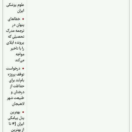
علوم پزشکی
ایران
خطاهای
پنهان در
ترجمه مدرک
تحصیلی که
پرونده اپلای
را با تاخیر
مواجه
می‌کند
درخواست
توقف پروژه
بام‌لند برای
حفاظت از
درختان و
طبیعت شهر
لاهیجان
بهترین
پنل پیامکی
ایران [4 تا
از بهترین