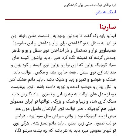
در: چالش توالت ‌عمومی برای گردشگری
لینک به نظر
سارینا
اینارو باید رُک گفت تا بدونین چجوریه . قسمت مثلن زنونه اون
توالتها یه سطل بدبو گذاشتن برای نوار بهداشتی و این خانومها
همینطوری نوار و دستمال و باز انداختن توی سطل و بو و ظاهر
چندش گرفته که نمیشه نگاه کرد حتی . باید براشون کیسه های
سیاه کوچیک بزارن که اون نوار و بزارن توی کیسه و گره بزنن و
بعد بندازن توی سطل . همه جا پره پشه و مگس . توالت باید
خشک و خوشبو و تمیز و زیبا و شیک باشه . باید دائم خشک کنن
و الکل بزنن و خوشبو کننده و تهویه داشته باشه . توی پینترست
پره از مدل های توالت به چه زیبایی و تمیزی . یاد بگیرین خب .
سنگ کاری شده و زیبا و شیک و بزرگ . توالتها تو ایران معمولن
خیلی هم کوچیکه . حتی توالت توی آپارتمان فامیل مون هم
بیش از حد کوچیک بود و وقتی میرفتی مثل سونا بود . طراحی
توالت صفره . حتی زیره صفره . باید دائم تمیز بشه . هرکی توی
توالتهای عمومی میره باید یه نفر باشه که بره پشت سرشو نگاه