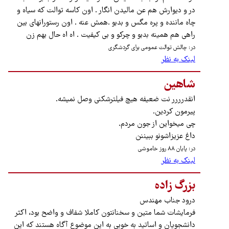
در و دیوارش هم عن مالیدن انگار . اون کاسه توالت که سیاه و
چاه ماننده و پره مگس و بدبو .همش عنه . اون رستورانهای بین
راهی هم همینه بدبو و چرکو و بی کیفیت . اه اه حال بهم زن
در: چالش توالت ‌عمومی برای گردشگری
لینک به نظر
شاهین
انقدرررر نت ضعیفه هیچ فیلترشکنی وصل نمیشه.
پیرمون کردین.
چی میخواین از جون مردم.
داغ عزیزاشونو ببیننن
در: پایان ۸۸ روز خاموشی
لینک به نظر
بزرگ زاده
درود جناب مهندس
فرمایشات شما متین و سخنانتون کاملا شفاف و واضح بود، اکثر
دانشجویان و اساتید به خوبی به این موضوع آگاه هستند که این