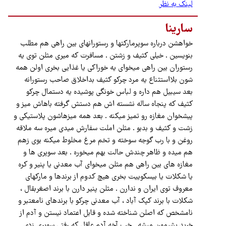
لینک به نظر
سارینا
خواهشن درباره سوپرمارکتها و رستورانهای بین راهی هم مطلب
بنویسین . خیلی کثیف و زشتن . مسافرت که‌ میری مثلن توی یه
رستوران بین راهی میخوای یه خوراکی یا غذایی بخری اولن همه
شون بلااستثناع یه مرد چرکو کثیف بداخلاق صاحب رستورانه
بعد سیبیل هم داره و لباس خونگی پوشیده یه دستمال چرکو
کثیف که پنجاه ساله نشسته اش هم دستش گرفته باهاش میز و
پیشخوان مغازه رو‌ تمیز میکنه . بعد همه میزهاشون پلاستیکی و
زشت و کثیف و بدبو . مثلن املت سفارش میدی میره سه ملاقه
روغن و با رب گوجه سوخته و تخم مرغ مخلوط میکنه بوی زهم
هم میده و ظاهر چندش حالت بهم میخوره . بعد سوپری ها و
مغازه های بین راهی هم مثلن میخوای آب معدنی یا پنیر و کره
یا شکلات یا بیسکوییت بخری هیچ کدوم از برندها و مارکهای
معروف توی ایران و ندارن . مثلن پنیر دارن با برند اصغربقال ،
شکلات با برند کپک آباد ، آب معدنی چرکو با برندهای نامعتبر و
نامشخص که اصلن شناخته شده و قابل اعتماد نیستن و آدم از
خرید پشیمون میشه . خب آخه آدم عاقل که رفتی سوپری زدی