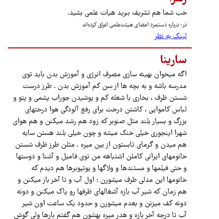
خب شما هم تشریف ببرید هیات علمی بشید.
در: درباره دستمزد اعضای هیئت‌علمی اغراق کرده‌اند
لینک به نظر
سارینا
اگه میخوان بهینه سازی مصرف انرژی و آموزش بدن باید توی
مدرسه باشه و به بچه ها از سن کم آموزش بدن . طرز درست
شستن ظرف ، بخاری با شعله کم و پوشیدن جوراب پشمی و پتو و
لباس کاموایی ، کاشتن درخت برای رفع آلودگی هوا درختهای
بزرگ و بسیار بلند مثل صنوبر که زود هم رشد میکنن و هم هوای
شهرا اینجوری خیلی خنک میشه و چون خیلی بلند هستن سایه
هم میدن و گرمای تابستون از بین میره . مثلن طرز ظرف شستن
خانومهای ایرانی کاملن اشتباهه من توی فامیل و آشنا و دوستها
و حتی فیلمها و مستندها و ولاگها و یوتیوبرها هم دیدم که
خانومها این مدلی طرف میشورن : اول آب و تا آخر باز میکنن و
هم زمان که شیر آب بازه آشغالهای ظرفها رو پاک میکنن و دونه
دونه کف میزنن و بعدم میشورن و حدود یک ساعت اون شیر
آب تا درجه آخر بازه و هدر میره بهشون هم گفتم بارها ولی گوش