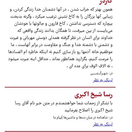
کاردر
همون بهتر که خراب شدن ، در آنها دشمنان خدا زندگی کردن، و
زیبایی آنها بزرگان را به کاخ نشینی ترغیب میکرد ، وگرنه بدبخت
بیچاره که دسترسی نداشتن ، کاخ قارون و جالوتها با خودشان
می‌بایست از بین میرفت، تا همگان بدانند زندگی واقعی که
خداوند برای انسان در نظر گرفته همدلی دوستی مهربانی و غیرت
و دشمنی با دشمنه خدا و جنگ و مقاومت در برابر آنهاست ، ما
موظفیم خانه آدمها رو باز سازی کنیم نه اینکه خاطره ام الفسادها
را مرمت کنیم، بگزارید همانطور بماند ، حداقل اینه عبرت میشود
، نه الاف الوف برای عده ای ،
در: شهــرکُــشــــــی
لینک به نظر
رسا شیخ اکبری
با تشکر از زحمات شما خواهشمندم در متن خبر نام آقای رسا
شیخ اکبری را اصلاح بفرمایید
در: شاهنامه در میان نت‌ها و ماشین‌ها |پیام ما
لینک به نظر