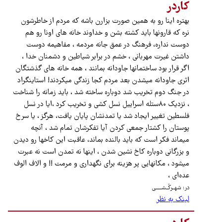
کاردر
بهتره اینا رو به همین صورت بزارن باشه که مردم از خاطرشون
نره که قارونها باید کشته بشن و خداوند خانه های اونا رو هم
دوست نداره، فرهنگ در عمق جانه مردمه ، مفاهیمه دوست
داشتن غیرت مهربانی ، خشم در برابر شیاطین و دشمنان خدا ،
اگر قرار بود ساختمانها جاودانه بمانند ، همه خانه های گذشتگان
اثری جاودانه میشدن بعد مردم کجا زندگی میکردند! استاینگراد
در جنگ دوم تخریب شد دوباره ساخته شد ، باید زمانه را شناخت
، نزدیک ۸۰ستله اسراییل نسل کشی و تخریب کرد ،ایا در نسل
فلسطین تغییر ایجاد شد یا تمدنشان پایان یافت، هرگز ، یا سرخ
پوستان را کشتار جمعی کردن آیا تفکرشان تمام شد ، آنچه
میماند فکر است که باید بالنده بماند، عاقبت این کاخها رو دیدن
و بزرگانی دوباره کاخ نشین شدن ، اینها نه تمدن است نه عبرت
میشود ، مکانهایی پر هزینه برای نگهداری و مرمت !! و الاف الوف
عده‌ای ،
در: شهــرکُــشــــــی
لینک به نظر