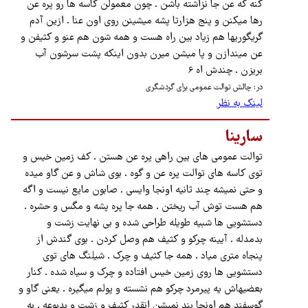
کنه که عن جا نزاشته باشن . چون معمولن کاسه ها رو پره عن
رها میکنن و پنج هزارتا پشه میشینن روی اون عنا . ازین آدم
گریگوریها هم زیاد بین راه هست و همه شون هم عنو و کثیفن و
عن میندازن و پا میشن میرن بدون اینکه پشت سرشون آب
بریزن . چندش اه 6
در: چالش توالت ‌عمومی برای گردشگری
لینک به نظر
سارینا
توالت عمومی های بین راهی پره عن هستن . کف زمین خیس و
توی کاسه های توالت پره عن و گوه . بوی شاش و عن گاو میده
و حتی نمیشه چند ثانیه اونجا وایسی . صابون مایع نیست و اگه
هم هست توش آب ریختن . همه جا پره پشه و مگس و حشره .
دستشویی ها شبیه طویله طراحی شده و بی نهایت زشت و
بدمدله . آیینه چرکو و کثیف هم وصل کردن . بوی گندش از
پنجاه متری میاد . همه جا کثیف و چرک . شیلنگ های توی
دستشویی ها روی زمین خیس افتاده و چرک و سیاه شده . کنار
بعضیهاش یه پیرمرد چرکو هم نشسته و پولم میگیره . یعنی گاو و
گوسفند هم اونجا بند نمیشن انقدر کثیف و زشت و بدبوعه . به