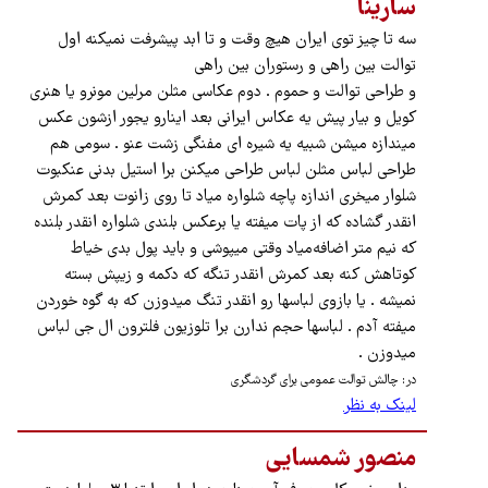
سارینا
سه تا چیز توی ایران هیچ وقت و تا ابد پیشرفت نمیکنه اول
توالت بین راهی و رستوران بین راهی
و طراحی توالت و حموم . دوم عکاسی مثلن مرلین مونرو یا هنری
کویل و بیار پیش یه عکاس ایرانی بعد اینارو یجور ازشون عکس
میندازه میشن شبیه یه شیره ای مفنگی زشت عنو . سومی هم
طراحی لباس مثلن لباس طراحی میکنن برا استیل بدنی عنکبوت
شلوار میخری اندازه پاچه شلواره میاد تا روی زانوت بعد کمرش
انقدر گشاده که‌ از پات میفته یا برعکس بلندی شلواره انقدر بلنده
که نیم متر اضافه‌میاد وقتی میپوشی و باید پول بدی خیاط
کوتاهش کنه بعد کمرش انقدر تنگه که دکمه و زیپش بسته
نمیشه . یا بازوی لباسها رو انقدر تنگ میدوزن که به گوه خوردن
میفته آدم . لباسها حجم ندارن برا تلوزیون فلترون ال جی لباس
میدوزن .
در: چالش توالت ‌عمومی برای گردشگری
لینک به نظر
منصور شمسایی