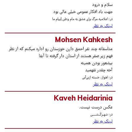
سلام و درود
جهت باد افکار عمومی خیلی عالی بود
در: اعلامیه مرگ برای عشق به مام وطن |پیام ما
لینک به نظر
Mohsen Kahkesh
متاسفانه چند نفر احمق دارن خوزستان رو اداره میکنم که از نظر
فهم زیر صفر هستند از استان دار گرفته تا آبفا
بیشعور بودن همینه
آخه چقدر نفهمید
در: اهواز، خسته ازبی‌آبی
لینک به نظر
Kaveh Heidarinia
عکس درست نیست.
در: شهــرکُــشــــــی
لینک به نظر