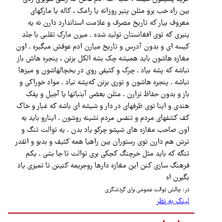
بین راه خب برو مثلن پنیر روزانه یا رامک ، کاله یا مارکهای
معروف بیار که تاریخ مصرف و علامت استاندارد دارن نه یه
پنیری که توی افغانستان تولید شده . میرن مارک تقلبی با جلد
کیسه ای و بدون آدرس و تاریخ میارن ادم عوقش میگیره . اون
مغازه هاشون باید همیشه چک بشه الکل بزنن ، پنجره هاش باز
نباشه که پشه بیاد . چرک و کثیفی روی در یخچالهاشون و میزها
نباشه . پنجره هاشون و توری بزنن که‌پشه نیاد . مواد خوراکی و
باز و بدون حفاظ نزارن . مثلن بعضی آبنباتها یا آجیل و پفک
هندی و اینا توی ظرفهای در دار و شیشه ای باشه که غبار و خاک
کف کشفهای مردم و تنفس مردم نشینه روشون . اینارو باید به
اون صاحب مغازه های شپشو چرکو یاد بدن . یه توالت تنگ و
ترش هم دارن توی رستوران بین راهیا همه کثیف و بدبو و انقدر
تنگه که باید مثل خرچنگ کجکی بری توالت تا جا بشی . یکم
فرهنگ سازی کنن این مغازه دارها رو‌جریمه کنینن تا تمیزی یاد
بگیرن اه
در: چالش توالت ‌عمومی برای گردشگری
لینک به نظر