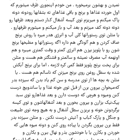
نمیدن و بهشون برمیخوره . من خودم اینجوری ظرف میشورم که
اول خورده غذاها و برنج و باقی غذاهای ته بشقابها رو‌دونه دونه
پاک میکنم و میریزم توی کیسه آشغال کنار دستم و‌بعد ظرفها رو
دونه دونه کف میزنم و بعد آب و باز میکنم و میشورم ظرفهارو .
یا مثلن توی رستورانها کلی آب و انرژی هدر میره با روش برنج
صاف کردن و هم آلودگی هم داره اگه رستورانها و مطبخها برنج
شون رو با پلوپز بپزن هم انرژی کمتر و‌ وقت کمتری میبره و هم
اونهمه آب مصرف نمیشه و سالمتر و قشنگتر هم هست و مثلن
برای پخت برنج پلوپز فقط کمی کره لازمه ، اما برای برنج آبکش
شده یه سطل روغن روی برنج میزنن که ناسالم هم هست . یا
مثلن به بچه ها از توی مدرسه و سن کم یاد بدن که سیزده بدر
که‌میخوان بیرون برن از قبل توی خونه غذا و یا ساندویچ درست
کنن و‌میوه و هرچی که دوست دارن و بعد غذاهارو توی سبد
پیک‌نیک بزارن و بیرون بخورن و بعد آشغالهاشون و توی کیسه
برگردونن خونه و بریزن سطل آشغال و به هیچ وجه توی طبیعت
و جنگل و پارک کباب و آتیش درست نکنن . و مثلن سیزده بدر
فقط برن بیرون بگردن یا پیاده روی کنن و دونه میوه هایی که
خوردن و بکارن یا با خودشون بذر و نهال ببرن و بکارن و