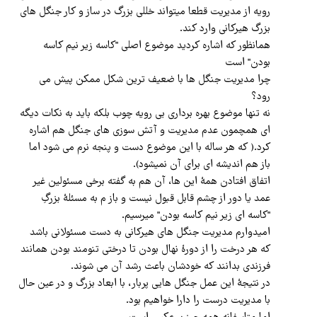
رویه از مدیریت قطعا میتواند خللی بزرگ در ساز و کار جنگل های
بزرگ هیرکانی وارد کند.
همانظور که اشاره کردید موضوع اصلی "کاسه زیر نیم کاسه
بودن" است
چرا مدیریت جنگل ها با ضعیف ترین شکل ممکن پیش می
رود؟
نه تنها موضوع بهره برداری بی رویه چوب بلکه باید به نکات دیگه
ای همچمون عدم مدیریت و آتش سوزی های جنگل هم اشاره
کرد.( که هر ساله با این موضوع دست و پنجه نرم می شود اما
باز هم اندیشه ای برای آن نمیشود).
اتفاق افتادن همهٔ این ها، آن هم به گفته برخی مسئولین غیر
عمد یا دور از چشم قابل قبول نیست و باز م به مسئلهٔ بزرگِ
"کاسه ای زیر نیم کاسه بودن" میرسیم.
امیدوارم مدیریت جنگل های هیرکانی به دست مسئولانی باشد
که هر درخت را از دورهٔ نهال بودن تا درختی تنومند بودن همانند
فرزندی بدانند که خودشان باعث رشد آن می شوند.
در نتیجهٔ این عمل جنگل هایی پربار، با ابعاد بزرگ و در عین حال
با مدیریت درست را دارا خواهیم بود.