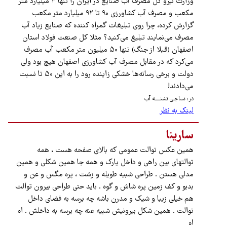
وزارت نیرو کل مصرف آب صنایع در ایران را تنها ۳ میلیارد متر
مکعب و مصرف آب کشاورزی ۹۰ تا ۹۲ میلیارد متر مکعب
گزارش کرده، چرا روی تبلیغات گمراه کننده که صنایع زیاد آب
مصرف می‌نمایند تبلیغ می‌کنید؟ مثلا کل صنعت فولاد استان
اصفهان (قبلا از جنگ) تنها ۵۰ میلیون متر مکعب آب مصرف
می‌کرد که در مقابل مصرف آب کشاورزی اصفهان هیچ بود ولی
دولت و برخی رسانه‌ها خشکی زاینده رود را به این ۵۰ تا نسبت
می‌دادند!
در: نساجـی تشنـــــه آب
لینک به نظر
سارینا
همین عکس توالت عمومی که بالای صفحه هست ، همه
توالتهای بین راهی و داخل پارک و همه جا همین شکلی و همین
مدلی هستن . طراحی شبیه طویله و زشت ، پره مگس و عن و
بدبو و کف زمین پره شاش و گوه . باید حتی طراحی بیرون توالت
هم خیلی زیبا و شیک و مدرن باشه چه برسه به فضای داخل
توالت . همین شکل بیرونیش شبیه عنه چه برسه به داخلش . اه
اه