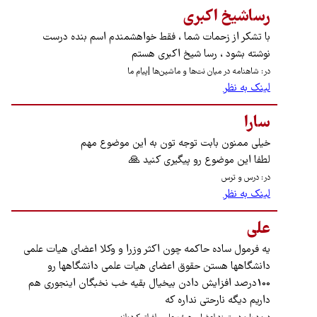
رساشیخ اکبری
با تشکر از زحمات شما ، فقط خواهشمندم اسم بنده درست
نوشته بشود ، رسا شیخ اکبری هستم
در: شاهنامه در میان نت‌ها و ماشین‌ها |پیام ما
لینک به نظر
سارا
خیلی ممنون بابت توجه تون به این موضوع مهم
لطفا این موضوع رو پیگیری کنید 🙏
در: درس و ترس
لینک به نظر
علی
یه فرمول ساده حاکمه چون اکثر وزرا و وکلا اعضای هیات علمی
دانشگاهها هستن حقوق اعضای هیات علمی دانشگاهها رو
100درصد افزایش دادن بیخیال بقیه خب نخبگان اینجوری هم
داریم دیگه نارحتی نداره که