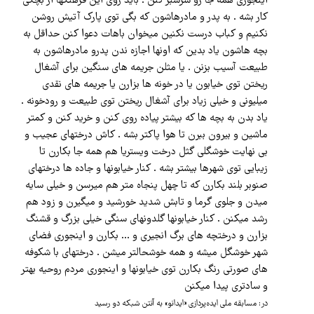
اینجوری همه جا رو سرسبز کنن . باید روی این فرهنگها از بچگی
کار بشه . به پدر و مادرهاشون که بگی توی پارک آتیش روشن
نکنیم و کباب درست نکنین میخوان باهات دعوا کنن حداقل به
بچه هاشون یاد بدین که اونها اجازه ندن پدرو مادرهاشون به
طبیعت آسیب بزنن . یا مثلن جریمه های سنگین برای آشغال
ریختن توی خیابون یا در خونه ها بزارن یا جریمه های نقدی
میلیونی و خیلی زیاد برای آشغال ریختن توی طبیعت و رودخونه .
یاد بدن به بچه ها که بیشتر پیاده روی کنن و خرید کنن و کمتر
ماشین و بیرون ببرن تا هوا پاکتر بشه . کاش درختهای عجیب و
بی نهایت خوشگلی گثل درخت ویستریا هم همه جا بکارن تا
زیبایی توی شهرها بیشتر بشه . کنار خیابونها و جاده ها درختهای
صنوبر بلند بکارن که تا چهل پنجاه متر هم میرسن و خیلی سایه
میدن و جلوی گرما و تابش شدید خورشید و میگیرن و زود هم
رشد میکنن . کنار خیابونها گلدونهای سنگی خیلی بزرگ و قشنگ
بزارن و درختچه های برگ انجیری و ... بکارن و اینجوری فضای
شهر خوشگل میشه و همه خوشحالتر میشن . درختهای با شکوفه
های صورتی رنگ بکارن توی خیابونها و اینجوری مردم روحیه بهتر
و سادتری پیدا میکنن
در: مسابقه ملی ایده‌پردازی «ایدانو» به آنتن شبکه دو رسید