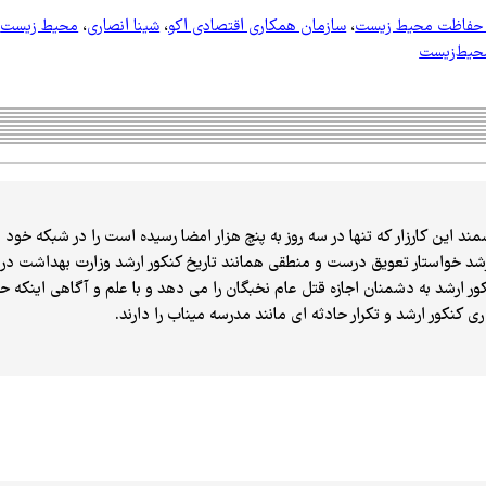
 حفاظت محیط زیست
،
سازمان همکاری اقتصادی اکو
،
شینا انصاری
،
محیط زیست
،
حیط‌زیست
ین کارزار که تنها در سه روز به پنچ هزار امضا رسیده است را در شبکه خود بازتاب دهید. (ar.net/323082
ارشد خواستار تعویق درست و منطقی همانند تاریخ کنکور ارشد وزارت بهداشت در
ور ارشد به دشمنان اجازه قتل عام نخبگان را می دهد و با علم و آگاهی اینکه 
ری کنکور ارشد و تکرار حادثه ای مانند مدرسه میناب را دارند.