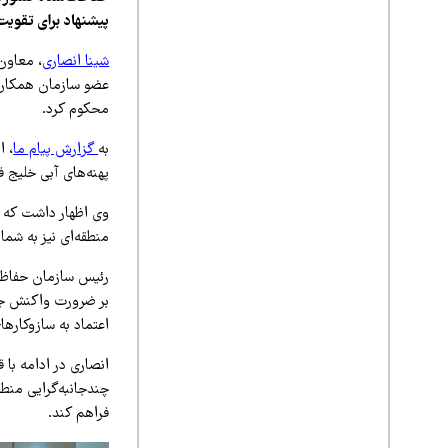
پیشنهاد برای تقویت
شینا انصاری
، معاون
محکوم کرد.
به
گزارش پیام ما
، ا
پهنه‌های آبی خلیج 
وی اظهار داشت که ا
منطقه‌ای نیز به شمار
رئیس سازمان حفاظت
بر ضرورت واکنش جدی
اعتماد به سازوکارها
انصاری در ادامه با
چندجانبه‌گرایی منط
فراهم کند.