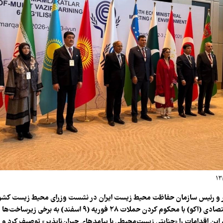
 و رئیس سازمان حفاظت محیط زیست ایران در نشست وزرای محیط زیست کش
سازمان همکاری اقتصادی (اکو) با محکوم کردن حملات ۲۸ فوریه (۹ اسفند) به برخ
ن اقدامات را «جنایتی زیست‌محیطی با پیامدهای جبران‌ناپذیر» توصیف کرد و 