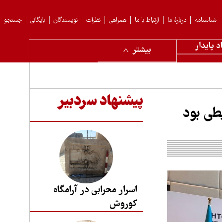
شناسنامه
دربارهٔ ما
ارتباط با ما
همراهی
نظرات
نویسندگان
بایگانی
جستجو
د پایدار
بیشتر
پیشنهاد سردبیر
طی بود
اسرار محرابی در آرامگاه
کوروش