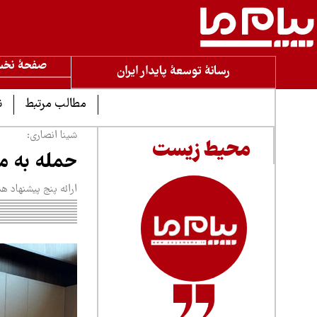
صفحۀ نخ
رسانۀ توسعۀ پایدار ایران
مطالب مرتبط
ن
شینا انصاری:
محیط زیست
حمله به م
ارائه پنج پیشنهاد 