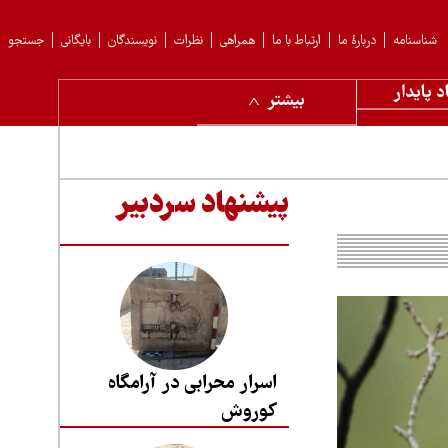
شناسنامه
دربارهٔ ما
ارتباط با ما
همراهی
نظرات
نویسندگان
بایگانی
جستجو
د پایدار
بیشتر
پیشنهاد سردبیر
اسرار محرابی در آرامگاه
کوروش