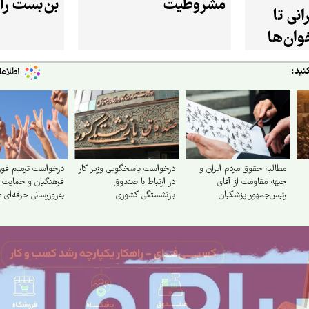
مشروطیت
بن‌بست را
انی تا
ان‌ها
نید:
مطالبه حقوق مردم ایران و
درخواست پاسخگویی وزیر کار
درخواست ترمیم فو
جبهه مقاومت از آقای
در ارتباط با صندوق
فرهنگیان و حمایت ا
رئیس‌جمهور پزشکیان
بازنشستگی کشوری
به‌روزرسانی حرفه‌ای 