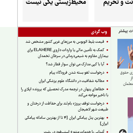
نت و تحریم
محیط‌زیستی یکی نیست
وب گردی
قیمت بلیط اتوبوس به مرزهای غربی کشور مشخص شد
کمک به تأمین مالی یا واردات داروی ELAHERE برای
بیماران مقاوم به شیمی‌درمانی در سرطان تخمدان
آیا با کپی مدارک می توان سوار قطار شد؟
درخواست لغو بسته شدن فرودگاه پیام
ری حقوق
ز
مطالبه شفافیت در دانشگاه علوم پزشکی ایران
معلمان
خطاهای پنهان در ترجمه مدرک تحصیلی که پرونده اپلای را
با تاخیر مواجه می‌کند
درخواست توقف پروژه بام‌لند برای حفاظت از درختان و
طبیعت شهر لاهیجان
بهترین پنل پیامکی ایران [4 تا از بهترین سامانه پیامکی
ایران]
آشنایی با خدمات متنوع اسنپ‌فود در رشت