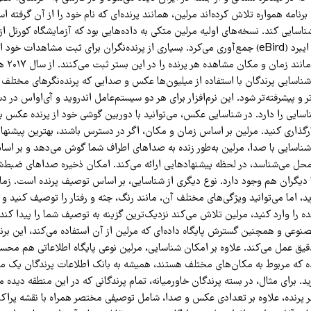
رنامه همواره تلاش کرده‌اند مرلین، همانند پرنده‌ای که نام خود را از آن گرفته ا
شناسایی کند. نسخه‌های اولیه مرلین متکی به داده‌هایی بود که آزمایشگاه کورنل از
داده‌های خود به نام ایبرد (eBird) جمع‌آوری می‌کرد. بسیاری از پرنده‌نگران برای ثبت مشاهدات خ
می‌کنند و ا
ناسایی پرندگان با استفاده از میلیون‌ها عکس و صدایی که پرنده‌نگرهای مختلف در
ر و پیشرفته‌تر شود. این نرم‌افزار برای هر دو سیستم‌عامل اندروید و آی‌اواس در
ایی را دارد. در شناسایی عکس، می‌توانید با دوربین گوشی خود از پرنده عکس بگی
رگذاری کنید. مرلین بر اساس زمان و مکان، اگر در دسترس باشند، بهترین پیشنهاد
شناسایی با صدا، مرلین به‌طور زنده به صداهای اطراف شما گوش می‌دهد و بر اس
 محل می‌شناسد، در لحظه پیشنهادهایی ارائه می‌کند. امکان ذخیره صداهای ضبط‌
با دیگران هم وجود دارد. نوع دیگری از شناسایی، بر اساس توصیف پرنده است. زم
ید، اما می‌توانید ویژگی‌های مختلف آن، مانند رنگ، جثه و رفتار را توصیف کنید و 
را وارد کنید، مرلین تلاش می‌کند نزدیک‌ترین گزینه به توصیف شما را پیدا کند.
وعی و همچنین گسترش پایگاه داده‌ای که مرلین از آن استفاده می‌کند، این برنا
۹ درصد دقیق عمل می‌کند. علاوه بر امکان شناسایی، مرلین نوعی پایگاه اطلاعاتی هم مح
نده که مربوط به مکان‌های مختلف هستند، همیشه به بانک اطلاعات پرندگان یک م
د. برای مثال، در بسته پرندگان خاورمیانه، تمام پرندگانی که در این منطقه دیده
هر پرنده، علاوه بر تعدادی عکس و صدا، شامل توصیفی مختصر همراه با نقشه پراک