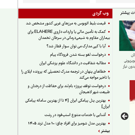
وب گردی
قیمت بلیط اتوبوس به مرزهای غربی کشور مشخص شد
کمک به تأمین مالی یا واردات داروی ELAHERE برای
بیماران مقاوم به شیمی‌درمانی در سرطان تخمدان
آیا با کپی مدارک می توان سوار قطار شد؟
درخواست لغو بسته شدن فرودگاه پیام
ان
یزیونی
مطالبه شفافیت در دانشگاه علوم پزشکی ایران
دون نیاز
خطاهای پنهان در ترجمه مدرک تحصیلی که پرونده اپلای را
با تاخیر مواجه می‌کند
درخواست توقف پروژه بام‌لند برای حفاظت از درختان و
طبیعت شهر لاهیجان
بهترین پنل پیامکی ایران [4 تا از بهترین سامانه پیامکی
ایران]
آشنایی با خدمات متنوع اسنپ‌فود در رشت
بهترین مدل شومیز برای افراد چاق؛ 10 مدل ترند 1405
بیشتر