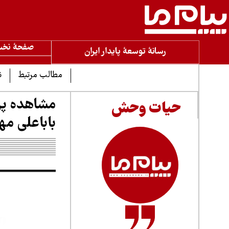
صفحۀ نخ
رسانۀ توسعۀ پایدار ایران
مطالب مرتبط
ن
مشاهده پرن
حیات وحش
باباعلی مها