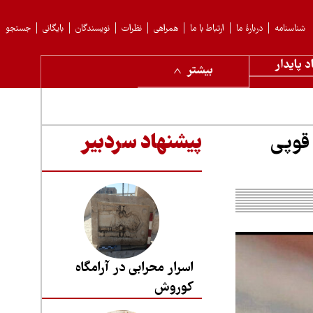
شناسنامه
دربارهٔ ما
ارتباط با ما
همراهی
نظرات
نویسندگان
بایگانی
جستجو
د پایدار
بیشتر
 قوپی
پیشنهاد سردبیر
اسرار محرابی در آرامگاه
کوروش