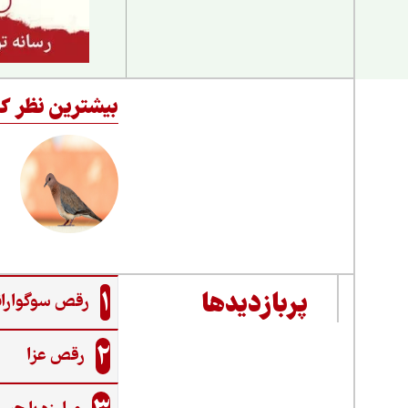
بیشترین نظر کا
1
پربازدیدها
رقص سوگواران
2
رقص عزا