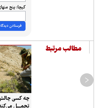
کپچا: پنج منه
مطالب مرتبط
چه کسی چالش 
تحمـــل می‌کند