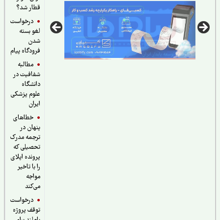
قطار شد؟
درخواست
لغو بسته
شدن
فرودگاه پیام
مطالبه
شفافیت در
دانشگاه
علوم پزشکی
ایران
خطاهای
پنهان در
ترجمه مدرک
تحصیلی که
پرونده اپلای
را با تاخیر
مواجه
می‌کند
درخواست
توقف پروژه