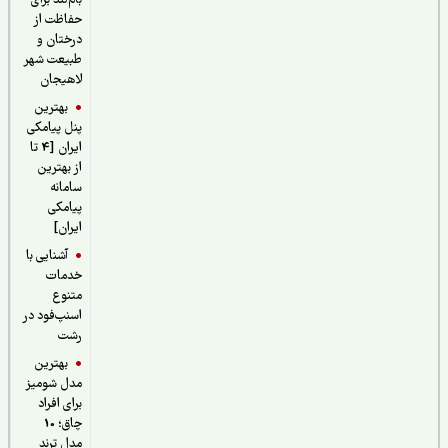
بام‌لند برای
حفاظت از
درختان و
طبیعت شهر
لاهیجان
بهترین
پنل پیامکی
ایران [4 تا
از بهترین
سامانه
پیامکی
ایران]
آشنایی با
خدمات
متنوع
اسنپ‌فود در
رشت
بهترین
مدل شومیز
برای افراد
چاق؛ 10
مدل ترند