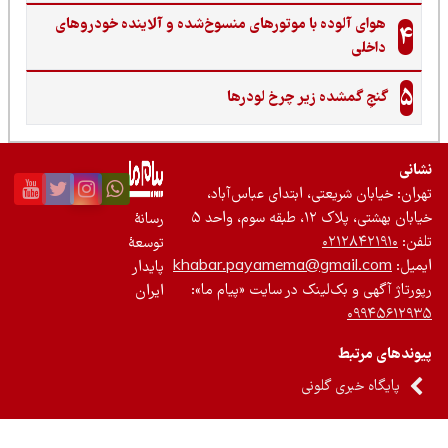
هوای آلوده با موتورهای منسوخ‌شده و آلاینده خودروهای
4
داخلی
5
گنجِ گمشده زیر چرخ لودرها
نی
ان: خیابان شریعتی، ابتدای عباس‌آباد،
 بهشتی، پلاک ۱۲، طبقه سوم، واحد ۵
رسانۀ
ن:
۰۲۱۲۸۴۲۱۹۱۰
توسعۀ
یل:
khabar.payamema@gmail.com
پایدار
رتاژ آگهی و بک‌لینک در سایت «پیام ما»:
ایران
۰۹۹۴۵۶۱۲
ندهای مرتبط
پایگاه خبری گلونی