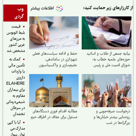
ارزارهای زیر حمایت کنید:
وب
گردی
قیمت
بلیط اتوبوس
به مرزهای
غربی کشور
مشخص شد
نیه جمعی از طلاب و اساتید
حفظ و ادامه سیاست‌های فعلی
کمک به
ه‌های علمیه خطاب به:
شهرداری در ساماندهی،
ای امنیت ملی و رئیس
عقیم‌سازی و واکسیناسیون
تأمین مالی
ور محترم جناب آقای دکتر
سگ‌های بلاصاحب
یا واردات
کیان
داروی
ELAHERE
برای بیماران
مقاوم به
شیمی‌درمانی
در سرطان
واست صرفه‌جویی و
مطالبه اقدام فوری دستگاه‌های
تخمدان
نایی بیشتر خیابان‌ها و
مسئول برای عفاف در اطراف حرم
آیا با کپی
گراه‌ها در شب
مدارک می
توان سوار